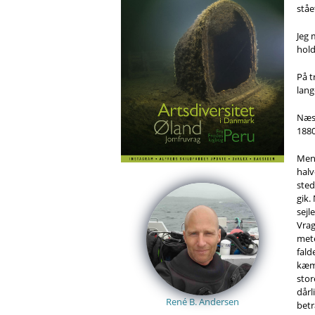
ståe
Jeg 
hold
På t
lang
Næst
1880
Men 
halv
sted
gik.
sejl
Vrag
mete
fald
kæmp
stor
dårl
René B. Andersen
betr