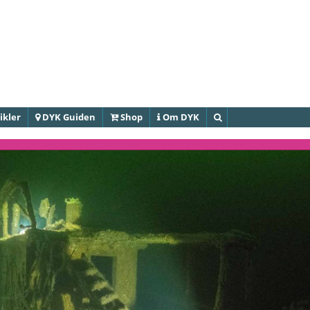
Gå til
hovedindhold
ikler
DYK Guiden
Shop
Om DYK
Søg