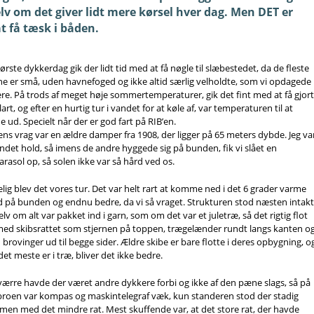
selv om det giver lidt mere kørsel hver dag. Men DET er
at få tæsk i båden.
e er små, uden havnefoged og ikke altid særlig velholdte, som vi opdagede
re. På trods af meget høje sommertemperaturer, gik det fint med at få gjor
klart, og efter en hurtig tur i vandet for at køle af, var temperaturen til at
e ud. Specielt når der er god fart på RIB’en.
ns vrag var en ældre damper fra 1908, der ligger på 65 meters dybde. Jeg va
ndet hold, så imens de andre hyggede sig på bunden, fik vi slået en
arasol op, så solen ikke var så hård ved os.
lig blev det vores tur. Det var helt rart at komme ned i det 6 grader varme
 på bunden og endnu bedre, da vi så vraget. Strukturen stod næsten intakt
elv om alt var pakket ind i garn, som om det var et juletræ, så det rigtig flot
ed skibsrattet som stjernen på toppen, trægelænder rundt langs kanten o
brovinger ud til begge sider. Ældre skibe er bare flotte i deres opbygning, o
det meste er i træ, bliver det ikke bedre.
ærre havde der været andre dykkere forbi og ikke af den pæne slags, så på
roen var kompas og maskintelegraf væk, kun standeren stod der stadig
en med det mindre rat. Mest skuffende var, at det store rat, der havde