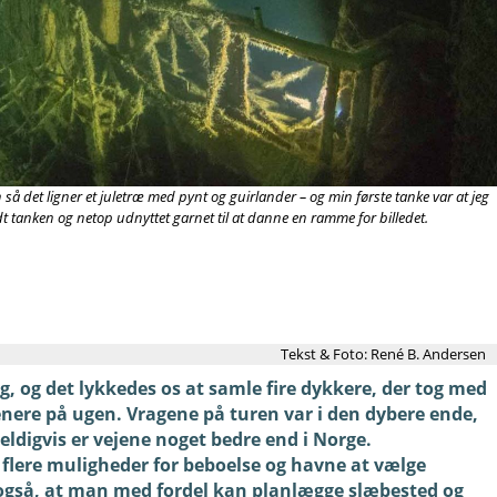
 så det ligner et juletræ med pynt og guirlander – og min første tanke var at jeg
vendt tanken og netop udnyttet garnet til at danne en ramme for billedet.
Tekst & Foto: René B. Andersen
g, og det lykkedes os at samle fire dykkere, der tog med
l senere på ugen. Vragene på turen var i den dybere ende,
Heldigvis er vejene noget bedre end i Norge.
flere muligheder for beboelse og havne at vælge
r også, at man med fordel kan planlægge slæbested og