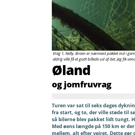
Vrag 1, Nelly. Broen er nærmest pakket ind i garn
aldrig ville få et godt billede ud af det. Jeg fik 
Øland
og jomfruvrag
Turen var sat til seks dages dyknin
fra start, og to, der ville støde ti
så bilerne blev pakket lidt tungt. 
Med øens længde på 150 km er der 
mellem, alt efter vejret. Dette gø