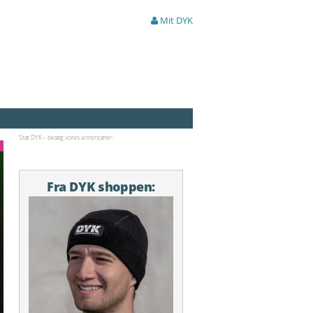
Mit DYK
Støt DYK – besøg vores annoncører:
Fra DYK shoppen: