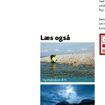
ned
vind
flot
Desv
om t
kunn
Læs også
Kystleksikon #75