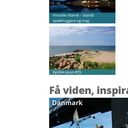
Hinsides Narvik – blandt
spækhuggere og vrag
Kystleksikon #55
Få viden, inspi
Danmark