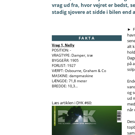
vrag ud fra, hvor vejret er bedst, 
stadig sjovere at sidde i bilen end 
► Første dykkerdag gik der lidt tid med at få nøgle til slæbestedet, da de fleste
havn
FAKTA
sene
Vrag 1, Nelly
alt 
POSITION: -
hold
VRAGTYPE: Damper, træ
Dage
BYGGEÅR: 1905
på a
FORLIST: 1927
solp
VÆRFT: Osbourne, Graham & Co
MASKINE: dampmaskine
LÆNGDE: 71,8 meter
Ende
BREDDE: 10,3...
vand
og s
ud m
Læs artiklen i DYK #60:
med 
når 
Desv
topb
samm