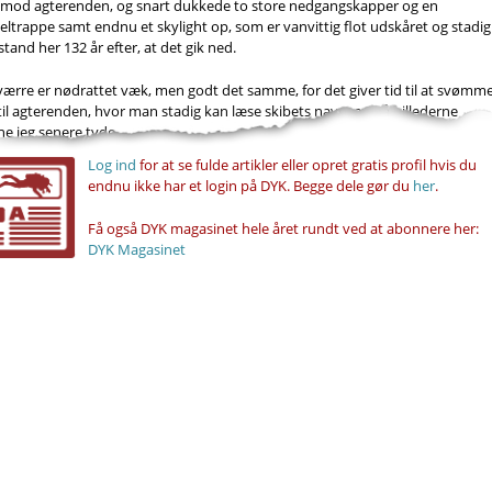
 mod agterenden, og snart dukkede to store nedgangskapper og en
eltrappe samt endnu et skylight op, som er vanvittig flot udskåret og stadig 
 stand her 132 år efter, at det gik ned.
ærre er nødrattet væk, men godt det samme, for det giver tid til at svømm
il agterenden, hvor man stadig kan læse skibets navn, og på billederne
e jeg senere tyde,...
Log ind
for at se fulde artikler eller opret gratis profil hvis du
endnu ikke har et login på DYK. Begge dele gør du
her
.
Få også DYK magasinet hele året rundt ved at abonnere her:
DYK Magasinet