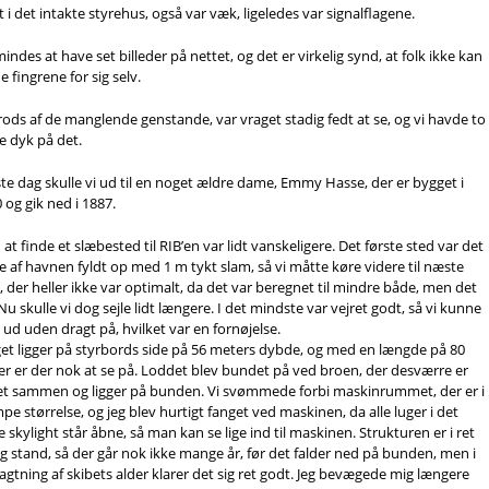
t i det intakte styrehus, også var væk, ligeledes var signalflagene.
mindes at have set billeder på nettet, og det er virkelig synd, at folk ikke kan
e fingrene for sig selv.
rods af de manglende genstande, var vraget stadig fedt at se, og vi havde to
e dyk på det.
e dag skulle vi ud til en noget ældre dame, Emmy Hasse, der er bygget i
 og gik ned i 1887.
at finde et slæbested til RIB’en var lidt vanskeligere. Det første sted var det
e af havnen fyldt op med 1 m tykt slam, så vi måtte køre videre til næste
, der heller ikke var optimalt, da det var beregnet til mindre både, men det
 Nu skulle vi dog sejle lidt længere. I det mindste var vejret godt, så vi kunne
e ud uden dragt på, hvilket var en fornøjelse.
et ligger på styrbords side på 56 meters dybde, og med en længde på 80
r er der nok at se på. Loddet blev bundet på ved broen, der desværre er
et sammen og ligger på bunden. Vi svømmede forbi maskinrummet, der er i
e størrelse, og jeg blev hurtigt fanget ved maskinen, da alle luger i det
e skylight står åbne, så man kan se lige ind til maskinen. Strukturen er i ret
ig stand, så der går nok ikke mange år, før det falder ned på bunden, men i
agtning af skibets alder klarer det sig ret godt. Jeg bevægede mig længere