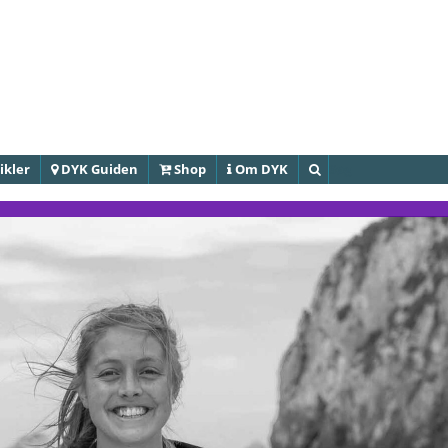
Gå til
hovedindhold
ikler
DYK Guiden
Shop
Om DYK
Søg