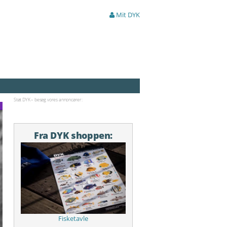
Mit DYK
Støt DYK – besøg vores annoncører:
Fra DYK shoppen:
Fisketavle