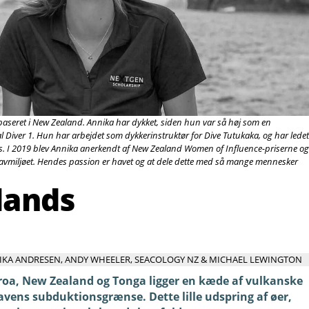
aseret i New Zealand. Annika har dykket, siden hun var så høj som en
l Diver 1. Hun har arbejdet som dykkerinstruktør for Dive Tutukaka, og har ledet
s. I 2019 blev Annika anerkendt af New Zealand Women of Influence-priserne og
havmiljøet. Hendes passion er havet og at dele dette med så mange mennesker
lands
NNIKA ANDRESEN, ANDY WHEELER, SEACOLOGY NZ & MICHAEL LEWINGTON
roa, New Zealand og Tonga ligger en kæde af vulkanske
avens subduktionsgrænse. Dette lille udspring af øer,