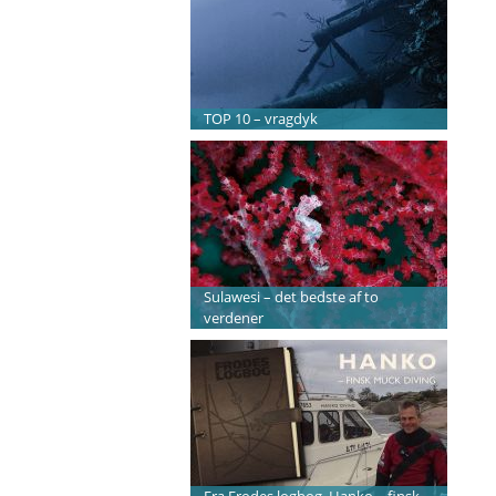
TOP 10 – vragdyk
Sulawesi – det bedste af to
verdener
Fra Frodes logbog, Hanko – finsk