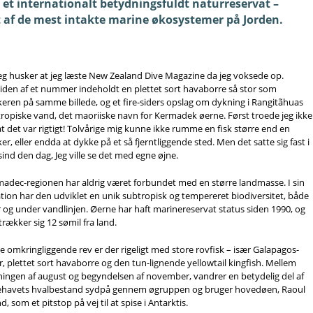
r et internationalt betydningsfuldt naturreservat –
t af de mest intakte marine økosystemer på Jorden.
iden af ​​et nummer indeholdt en plettet sort havaborre så stor som
eren på samme billede, og et fire-siders opslag om dykning i Rangitãhuas
ropiske vand, det maoriiske navn for Kermadek øerne. Først troede jeg ikke
at det var rigtigt! Tolvårige mig kunne ikke rumme en fisk større end en
er, eller endda at dykke på et så fjerntliggende sted. Men det satte sig fast i
sind den dag, Jeg ville se det med egne øjne.
adec-regionen har aldrig været forbundet med en større landmasse. I sin
ation har den udviklet en unik subtropisk og tempereret biodiversitet, både
 og under vandlinjen. Øerne har haft marinereservat status siden 1990, og
trækker sig 12 sømil fra land.
e omkringliggende rev er der rigeligt med store rovfisk – især Galapagos-
r, plettet sort havaborre og den tun-lignende yellowtail kingfish. Mellem
ningen af ​​august og begyndelsen af ​​november, vandrer en betydelig del af
llehavets hvalbestand sydpå gennem øgruppen og bruger hovedøen, Raoul
nd, som et pitstop på vej til at spise i Antarktis.