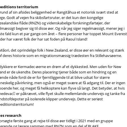
peditions territorium
rund af sin afsides beliggenhed er Rangitãhua et notorisk svært sted at
ge. Godt af vejen fra skibsfartsruter, er det kun den kongelige
ealandske flåde (RNZN) og videnskabelige forskningsfartøjer, der
lmæssigt begiver sig til disse øer. Og når jeg siger regelmæssigt, mener jeg i
te fald kun et par gange om året – flere personer har toppet Mount Everes
der har været folk der har sat foden på Raoul Island!
Mãori, det oprindelige folk i New Zealand, er disse øer en relevant og stærk
af deres historie som en migrationsmæssig trædesten fra Stillehavsøerne.
dykkere er Kermadec-øerne en drøm af et dykkested. Men uden for New
and er de ukendte. Deres placering tjener både som en hindring og en
sende nåde fordi de er for fjerntliggende til at blive udsat for større
eskelig påvirkning, men også er meget svære at få adgang til. Der er ingen
boende her, og meget få helikoptere kan flyve så langt. Det betyder, at hvis
edevac er påkrævet, ville flyet skulle mellemlande undervejs og tanke fra
dstofdepoter på isolerede klipper undervejs. Dette er seriøst
editionsterritorium!
les research
forsøgte første gang at rejse til disse øer tidligt i 2021 med en gruppe
derende og lærere sammen med RNZN som en del af BLAKE