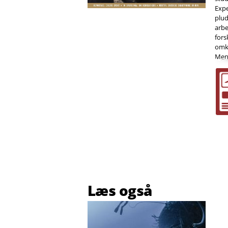
Expe
plud
arbe
fors
omkr
Mens
Læs også