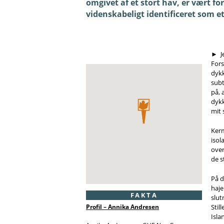
omgivet af et stort hav, er vært fo
videnskabeligt identificeret som e
► Jeg husker at jeg læste New Zealand Dive Magazine da jeg voksede op.
Fors
dykk
subt
på, 
dykk
mit 
Kerm
isol
over
de s
På d
haje
FAKTA
slut
Profil – Annika Andresen
Sti
Isla