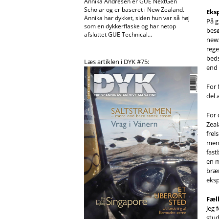
Annika Andresen er GUE NextGen
Scholar og er baseret i New Zealand.
Eks
Annika har dykket, siden hun var så høj
På g
som en dykkerflaske og har netop
besø
afsluttet GUE Technical...
newz
rege
beds
Læs artiklen i DYK #75:
end 
For 
del 
For 
Zeal
frel
menn
fast
en m
bræn
eksp
Fæl
Jeg 
stu