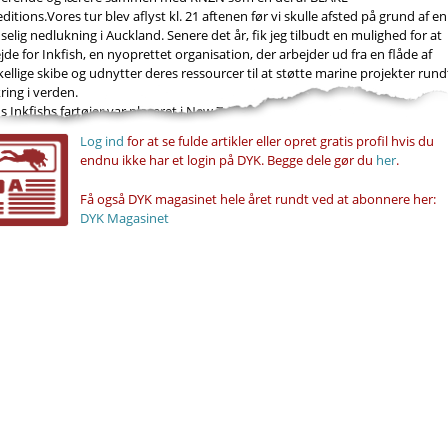
ditions.Vores tur blev aflyst kl. 21 aftenen før vi skulle afsted på grund af en
selig nedlukning i Auckland. Senere det år, fik jeg tilbudt en mulighed for at
jde for Inkfish, en nyoprettet organisation, der arbejder ud fra en flåde af
kellige skibe og udnytter deres ressourcer til at støtte marine projekter rund
ing i verden.
 Inkfishs fartøjer var placeret i New Zealand, forhørte vi os om vigtige...
Log ind
for at se fulde artikler eller opret gratis profil hvis du
endnu ikke har et login på DYK. Begge dele gør du
her
.
Få også DYK magasinet hele året rundt ved at abonnere her:
DYK Magasinet