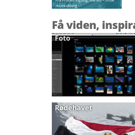
muck diving
Få viden, inspi
Foto
Rødehavet