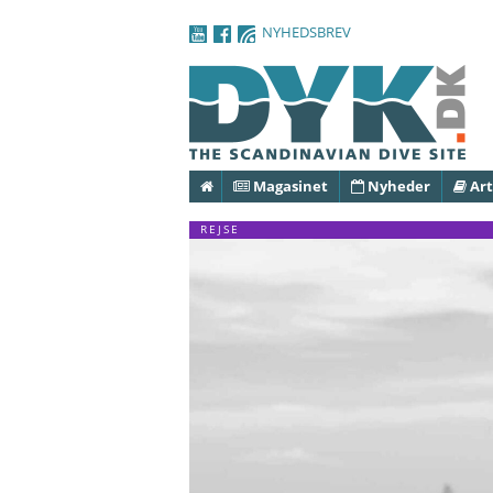
NYHEDSBREV
Forside
Magasinet
Nyheder
Art
REJSE