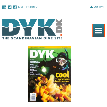
Gå til
NYHEDSBREV
Mit DYK
hovedindhold
Forside
Magasinet
Nyheder
Artikler
DYK Guiden
Shop
Om DYK