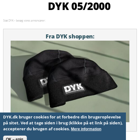
DYK 05/2000
Søg
Støt DYK – besøg vores annoncører:
Fra DYK shoppen:
DYK.dk bruger cookies for at forbedre din brugeroplevelse
på sitet. Ved at tage siden i brug (klikke på et link på siden),
2xDYK huen, medium NY!
accepterer du brugen af cookies.
Mere information
OK – enig.