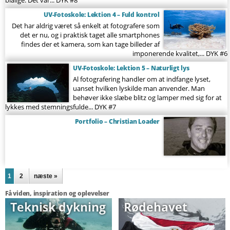
blålige. Det var...
DYK #8
UV-Fotoskole: Lektion 4 – Fuld kontrol
Det har aldrig været så enkelt at fotografere som
det er nu, og i praktisk taget alle smartphones
findes der et kamera, som kan tage billeder af
imponerende kvalitet,...
DYK #6
UV-Fotoskole: Lektion 5 – Naturligt lys
Al fotografering handler om at indfange lyset,
uanset hvilken lyskilde man anvender. Man
behøver ikke slæbe blitz og lamper med sig for at
lykkes med stemningsfulde...
DYK #7
Portfolio – Christian Loader
Sider
1
2
næste »
Få viden, inspiration og oplevelser
Teknisk dykning
Rødehavet