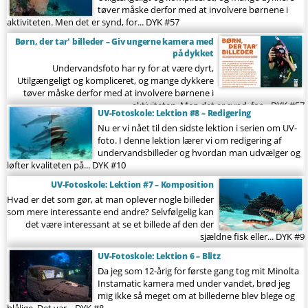
tøver måske derfor med at involvere børnene i
aktiviteten. Men det er synd, for...
DYK #57
Børn, der tar' billeder – Giv ungerne kamera med
på dykket
Undervandsfoto har ry for at være dyrt,
Utilgængeligt og kompliceret, og mange dykkere
tøver måske derfor med at involvere børnene i
aktiviteten. Men det er synd, for...
DYK #57
UV-Fotoskole: Lektion #8 – Redigering
Nu er vi nået til den sidste lektion i serien om UV-
foto. I denne lektion lærer vi om redigering af
undervandsbilleder og hvordan man udvælger og
løfter kvaliteten på...
DYK #10
UV-Fotoskole: Lektion #7 – Komposition
Hvad er det som gør, at man oplever nogle billeder
som mere interessante end andre? Selvfølgelig kan
det være interessant at se et billede af den der
sjældne fisk eller...
DYK #9
UV-Fotoskole: Lektion 6 – Blitz
Da jeg som 12-årig for første gang tog mit Minolta
Instamatic kamera med under vandet, brød jeg
mig ikke så meget om at billederne blev blege og