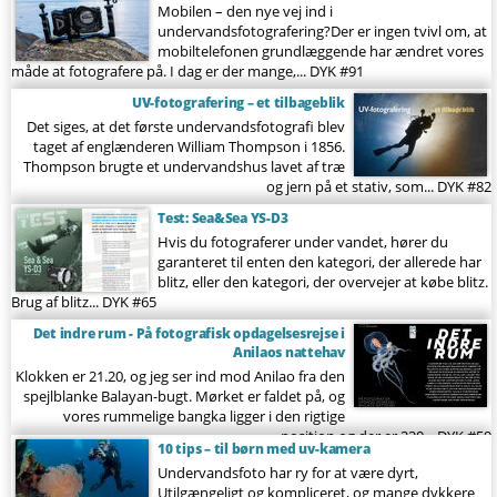
Søg
Mobilen – den nye vej ind i
undervandsfotografering?Der er ingen tvivl om, at
mobiltelefonen grundlæggende har ændret vores
måde at fotografere på. I dag er der mange,...
DYK #91
UV-fotografering – et tilbageblik
Det siges, at det første undervandsfotografi blev
taget af englænderen William Thompson i 1856.
Thompson brugte et undervandshus lavet af træ
og jern på et stativ, som...
DYK #82
Test: Sea&Sea YS-D3
Hvis du fotograferer under vandet, hører du
garanteret til enten den kategori, der allerede har
blitz, eller den kategori, der overvejer at købe blitz.
Brug af blitz...
DYK #65
Det indre rum - På fotografisk opdagelsesrejse i
Anilaos nattehav
Klokken er 21.20, og jeg ser ind mod Anilao fra den
spejlblanke Balayan-bugt. Mørket er faldet på, og
vores rummelige bangka ligger i den rigtige
position og der er 220...
DYK #59
10 tips – til børn med uv-kamera
Undervandsfoto har ry for at være dyrt,
Utilgængeligt og kompliceret, og mange dykkere