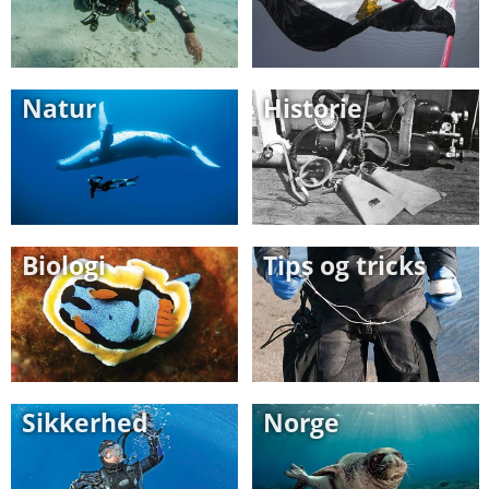
Natur
Historie
Biologi
Tips og tricks
Sikkerhed
Norge