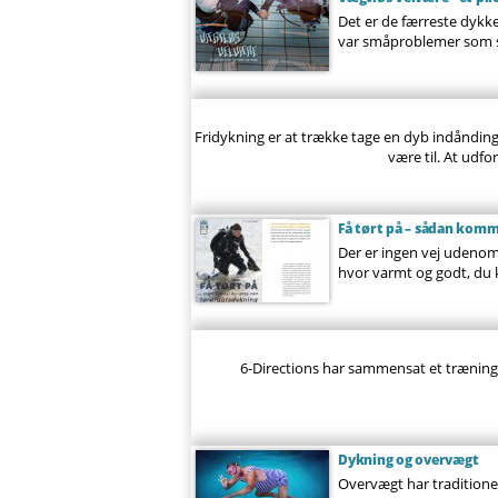
Det er de færreste dykke
var småproblemer som sk
Fridykning er at trække tage en dyb indånding 
være til. At udfo
Få tørt på – sådan kom
Der er ingen vej udenom 
hvor varmt og godt, du k
6-Directions har sammensat et trænings
Dykning og overvægt
Overvægt har traditione