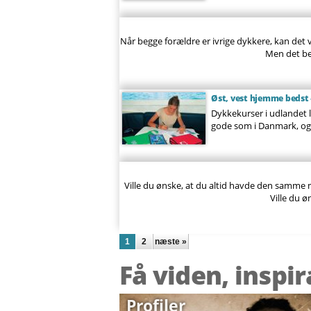
Når begge forældre er ivrige dykkere, kan det 
Men det bed
Øst, vest hjemme bedst –
Dykkekurser i udlandet l
gode som i Danmark, og 
Ville du ønske, at du altid havde den samme m
Ville du ø
Sider
1
2
næste »
Få viden, inspi
Profiler