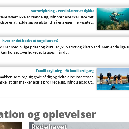
Børnedykning – Persia lærer at dykke
være svært ikke at blande sig, når børnene skal lære det.
ste er at holde sig på afstand, så ens egen nervøsitet...
 hvor er det bedst at tage kurset?
okker med billige priser og kursusdyk i varmt og klart vand. Men er de lige s
kan kurset overhovedet bruges, når du...
Familiedykning – få familien i gang
akker, som tog sig godt af dig og delte dine interesser?
nske, at din makker aldrig brokkede sig, når du absolut...
ration og oplevelser
Rødehavet