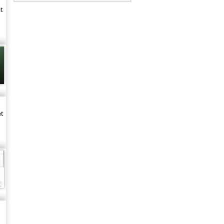
et
et