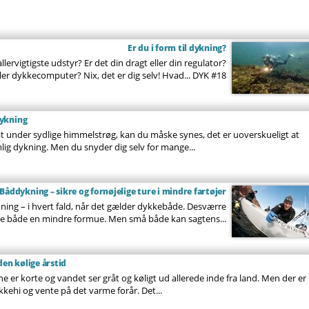
Er du i form til dykning?
ervigtigste udstyr? Er det din dragt eller din regulator?
ler dykkecomputer? Nix, det er dig selv! Hvad...
DYK #18
dykning
kat under sydlige himmelstrøg, kan du måske synes, det er uoverskueligt at
g dykning. Men du snyder dig selv for mange...
Båddykning – sikre og fornøjelige ture i mindre fartøjer
ning – i hvert fald, når det gælder dykkebåde. Desværre
øse både en mindre formue. Men små både kan sagtens...
den kølige årstid
 er korte og vandet ser gråt og køligt ud allerede inde fra land. Men der er
ykkehi og vente på det varme forår. Det...