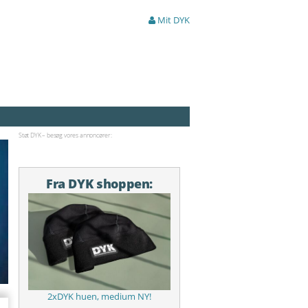
Mit DYK
Støt DYK – besøg vores annoncører:
Fra DYK shoppen:
2xDYK huen, medium NY!