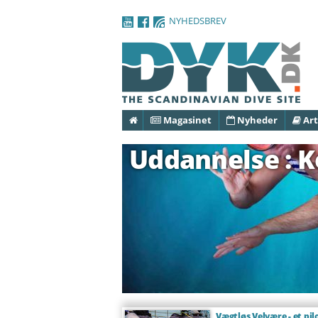
NYHEDSBREV
Forside
Magasinet
Nyheder
Art
Uddannelse : K
Vægtløs Velvære - et pil