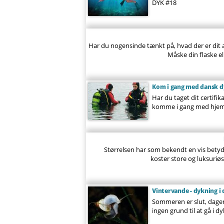
DYK #18
Har du nogensinde tænkt på, hvad der er dit all
Måske din flaske el
Kom i gang med dansk 
Har du taget dit certifi
komme i gang med hjemli
Størrelsen har som bekendt en vis betyd
koster store og luksuri
Vintervande - dykning i 
Sommeren er slut, dagene
ingen grund til at gå i d