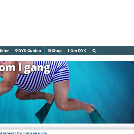
Gå til
hovedindhold
ikler
DYK Guiden
Shop
Om DYK
Søg
om i gang
otprojekt for børn og unge