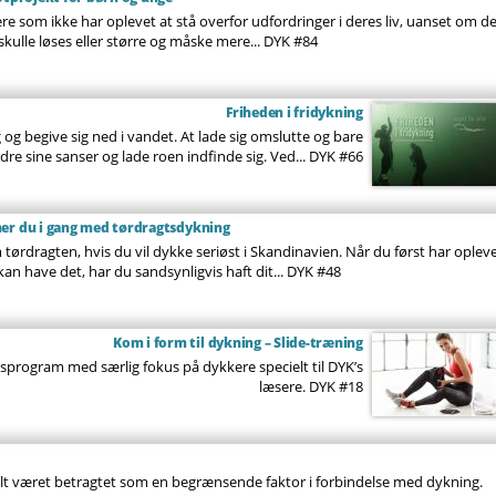
re som ikke har oplevet at stå overfor udfordringer i deres liv, uanset om d
ulle løses eller større og måske mere...
DYK #84
Friheden i fridykning
og begive sig ned i vandet. At lade sig omslutte og bare
rdre sine sanser og lade roen indfinde sig. Ved...
DYK #66
mer du i gang med tørdragtsdykning
tørdragten, hvis du vil dykke seriøst i Skandinavien. Når du først har oplev
an have det, har du sandsynligvis haft dit...
DYK #48
Kom i form til dykning – Slide-træning
program med særlig fokus på dykkere specielt til DYK’s
læsere.
DYK #18
lt været betragtet som en begrænsende faktor i forbindelse med dykning.