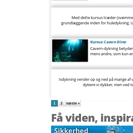
Med dette kursus træder (svømmer)
grundlæggende inden for huledykning. Ud
Kursus: Cavern Diver
Cavern-dykning betyder,
mens andre, som kun er e
Isdykning vender op og ned på mange af vo
dybere vi dykker, men ved i
Sider
1
2
næste »
Få viden, inspi
Sikkerhed