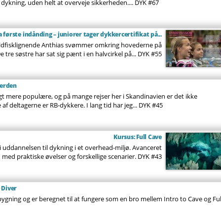
dykning, uden helt at overveje sikkerheden....
DYK #67
a første indånding – juniorer tager dykkercertifikat på...
guldfisklignende Anthias svømmer omkring hovederne på
 tre søstre har sat sig pænt i en halvcirkel på...
DYK #55
verden
gt mere populære, og på mange rejser her i Skandinavien er det ikke
 af deltagerne er RB-dykkere. I lang tid har jeg...
DYK #45
Kursus: Full Cave
 i uddannelsen til dykning i et overhead-miljø. Avanceret
ed praktiske øvelser og forskellige scenarier.
DYK #43
 Diver
ygning og er beregnet til at fungere som en bro mellem Intro to Cave og Ful