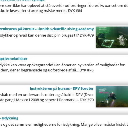
re som ikke har oplevet at stå overfor udfordringer i deres liv, uanset om d
ulle løses eller større og måske mere...
DYK #84
truktøren på kursus – Finnish Scientific Diving Academy
sdykker og hvad kan denne disciplin bruges til?
DYK #79
aptive teknikker
at dykke kan være epokegørende! Den åbner en ny verden af ​​muligheder for
 dem, der er begrænsede og udfordrede af så...
DYK #76
Instruktøren på kursus – DPV Scooter
endtskab med en undervandscooter også kaldet DPV (Diver
ste gang i Mexico i 2008 og senere i Danmark i...
DYK #70
– Isdykning
s og det samme er mulighederne for isdykning. Mange bliver måske fristet ti