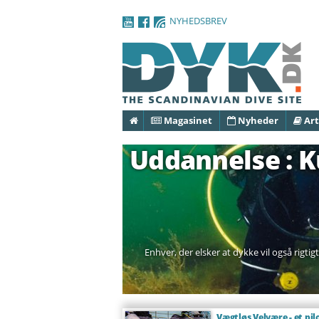
NYHEDSBREV
Forside
Magasinet
Nyheder
Art
Uddannelse : K
Enhver, der elsker at dykke vil også rigtig
Vægtløs Velvære - et pil