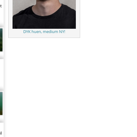
et
DYK huen, medium NY!
l