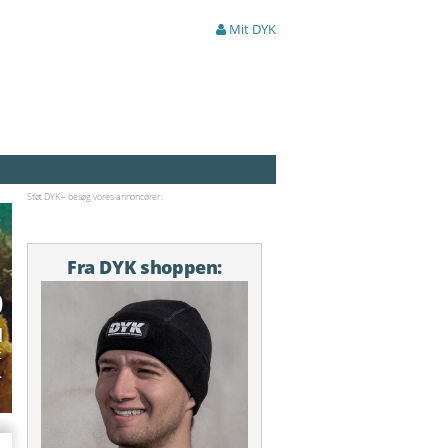
Mit DYK
Støt DYK – besøg vores annoncører:
Fra DYK shoppen:
0
l
t
.