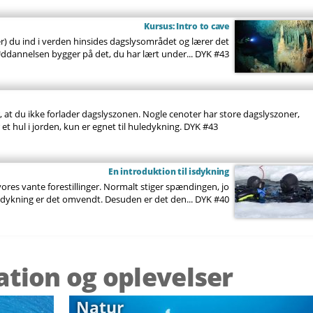
Kursus: Intro to cave
 du ind i verden hinsides dagslysområdet og lærer det
dannelsen bygger på det, du har lært under...
DYK #43
 at du ikke forlader dagslyszonen. Nogle cenoter har store dagslyszoner,
t hul i jorden, kun er egnet til huledykning.
DYK #43
En introduktion til isdykning
res vante forestillinger. Normalt stiger spændingen, jo
sdykning er det omvendt. Desuden er det den...
DYK #40
ration og oplevelser
Natur