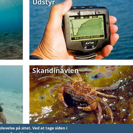
Udstyr
Skandinavien
t. Ved at tage siden i