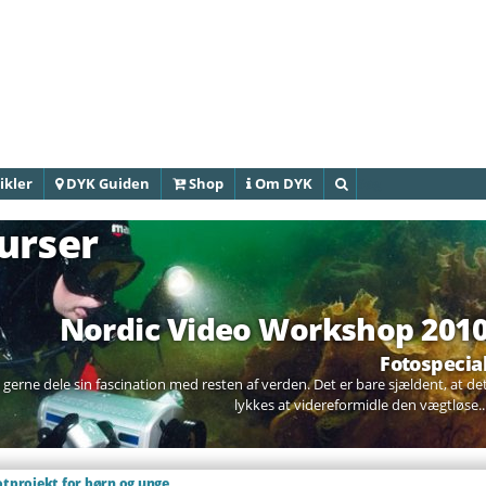
Gå til
hovedindhold
ikler
DYK Guiden
Shop
Om DYK
Søg
urser
Nordic Video Workshop 201
Fotospecia
t gerne dele sin fascination med resten af verden. Det er bare sjældent, at de
lykkes at videreformidle den vægtløse..
otprojekt for børn og unge