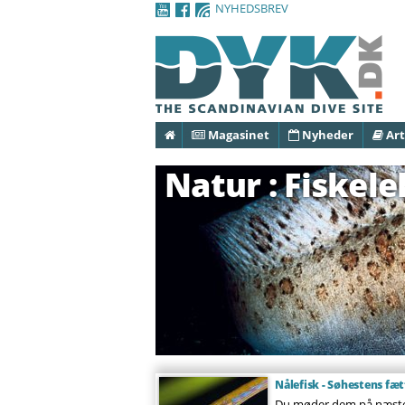
NYHEDSBREV
Forside
Magasinet
Nyheder
Art
Natur : Fiskel
Nålefisk - Søhestens fæt
Du møder dem på næsten