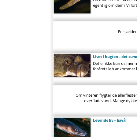
egentlig om dem? Vi for
En sjælden
Livet i bugten – det s
Det er ikke kun os menn
forårets løb ankommer kr
Om vinteren flygter de allerfleste
overfladevand. Mange dykker
Levende liv – havål