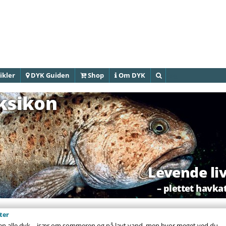
Gå til
hovedindhold
ikler
DYK Guiden
Shop
Om DYK
Søg
eksikon
Levende li
– plettet havka
ter
 alle dyk – især om sommeren og på lavt vand, men hvor meget ved du