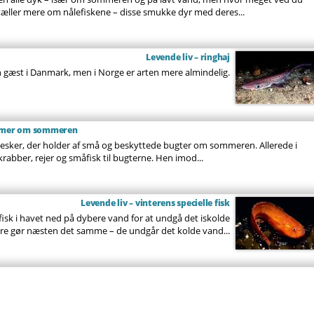
tæller mere om nålefiskene – disse smukke dyr med deres...
Levende liv – ringhaj
 gæst i Danmark, men i Norge er arten mere almindelig.
ummer om sommeren
esker, der holder af små og beskyttede bugter om sommeren. Allerede i
abber, rejer og småfisk til bugterne. Hen imod...
Levende liv – vinterens specielle fisk
 fisk i havet ned på dybere vand for at undgå det iskolde
e gør næsten det samme – de undgår det kolde vand...