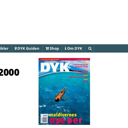
Gå til
hovedindhold
ikler
DYK Guiden
Shop
Om DYK
Søg
2000