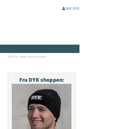
Mit DYK
Støt DYK – besøg vores annoncører:
Fra DYK shoppen: