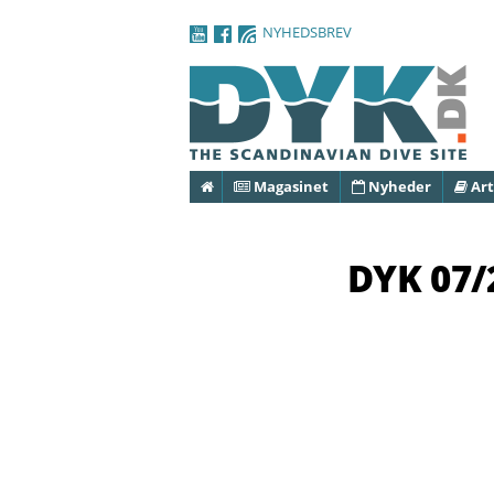
NYHEDSBREV
Forside
Magasinet
Nyheder
Art
DYK 07/