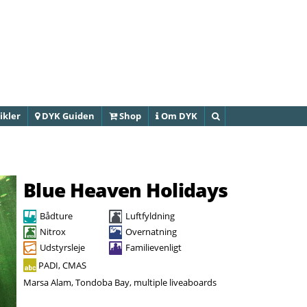
Gå til
hovedindhold
ikler
DYK Guiden
Shop
Om DYK
Søg
Blue Heaven Holidays
Bådture
Luftfyldning
Nitrox
Overnatning
Udstyrsleje
Familievenligt
PADI, CMAS
Marsa Alam, Tondoba Bay, multiple liveaboards