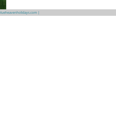
lueheavenholidays.com |