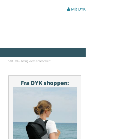
Mit DYK
Støt DYK – besøg vores annoncører:
Fra DYK shoppen: