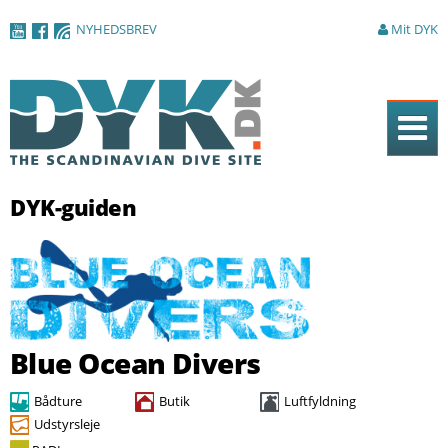
Gå til
NYHEDSBREV
Mit DYK
hovedindhold
Forside
DYK-guiden
Magasinet
Nyheder
Artikler
DYK Guiden
Blue Ocean Divers
Shop
Bådture
Butik
Luftfyldning
Om DYK
Udstyrsleje