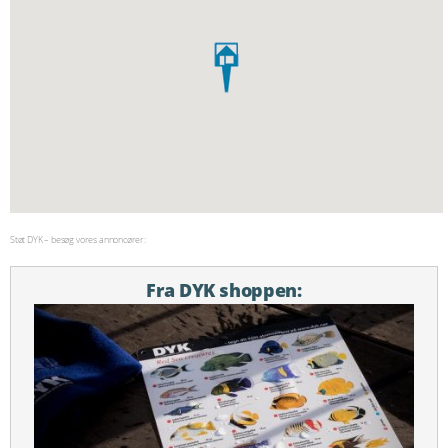
Støt DYK – besøg vores annoncører:
Fra DYK shoppen: