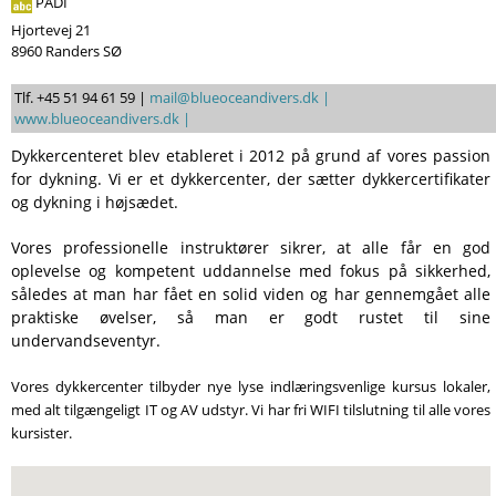
PADI
Søg
Hjortevej 21
8960 Randers SØ
Tlf. +45 51 94 61 59 |
mail@blueoceandivers.dk |
www.blueoceandivers.dk |
Dykkercenteret blev etableret i 2012 på grund af vores passion
for dykning. Vi er et dykkercenter, der sætter dykkercertifikater
og dykning i højsædet.
Vores professionelle instruktører sikrer, at alle får en god
oplevelse og kompetent uddannelse med fokus på sikkerhed,
således at man har fået en solid viden og har gennemgået alle
praktiske øvelser, så man er godt rustet til sine
undervandseventyr.
Vores dykkercenter tilbyder nye lyse indlæringsvenlige kursus lokaler,
med alt tilgængeligt IT og AV udstyr. Vi har fri WIFI tilslutning til alle vores
kursister.