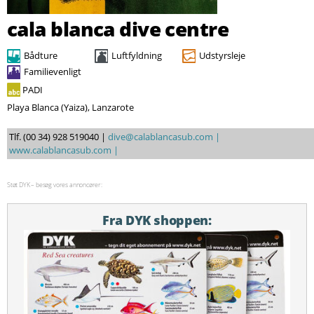
Søg
cala blanca dive centre
Bådture
Luftfyldning
Udstyrsleje
Familievenligt
PADI
Playa Blanca (Yaiza), Lanzarote
Tlf. (00 34) 928 519040 |
dive@calablancasub.com |
www.calablancasub.com |
Støt DYK – besøg vores annoncører:
Fra DYK shoppen: