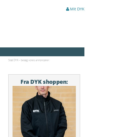
Mit DYK
Støt DYK – besøg vores annoncører:
Fra DYK shoppen: