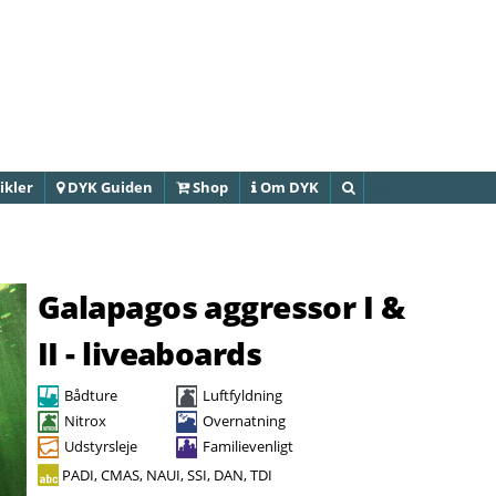
Gå til
hovedindhold
ikler
DYK Guiden
Shop
Om DYK
Søg
Galapagos aggressor I &
II - liveaboards
Bådture
Luftfyldning
Nitrox
Overnatning
Udstyrsleje
Familievenligt
PADI, CMAS, NAUI, SSI, DAN, TDI