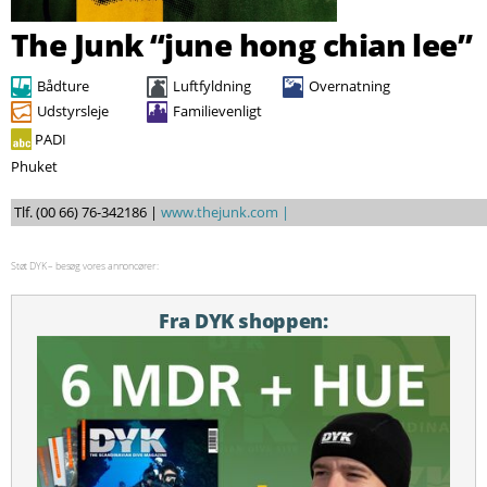
Søg
The Junk “june hong chian lee”
Bådture
Luftfyldning
Overnatning
Udstyrsleje
Familievenligt
PADI
Phuket
Tlf. (00 66) 76-342186 |
www.thejunk.com |
Støt DYK – besøg vores annoncører:
Fra DYK shoppen: