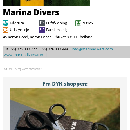
Søg
Marina Divers
Bådture
Luftfyldning
Nitrox
Udstyrsleje
Familievenligt
45 Karon Road, Karon Beach, Phuket 83100 Thailand
Tlf. (66) 076 330 272 | (66) 076 330 998 |
info@marinadivers.com |
www.marinadivers.com |
Støt DYK – besøg vores annoncører:
Fra DYK shoppen: