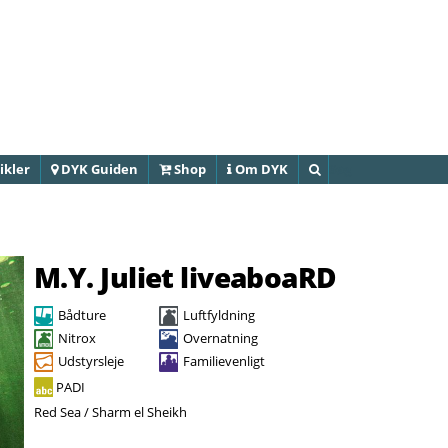
Gå til
hovedindhold
ikler
DYK Guiden
Shop
Om DYK
Søg
M.Y. Juliet liveaboaRD
Bådture
Luftfyldning
Nitrox
Overnatning
Udstyrsleje
Familievenligt
PADI
Red Sea / Sharm el Sheikh