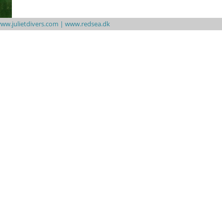
ww.julietdivers.com |
www.redsea.dk