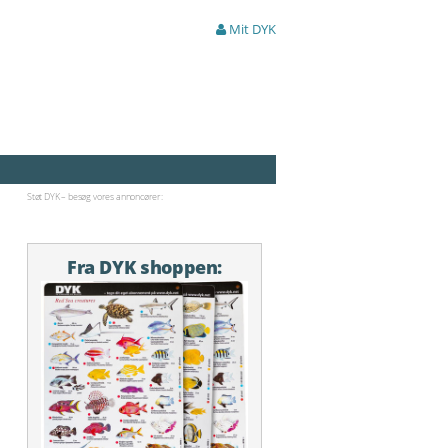
Mit DYK
Støt DYK – besøg vores annoncører:
Fra DYK shoppen: