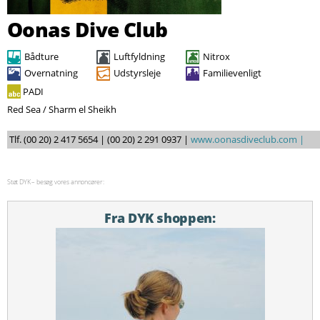
Søg
Oonas Dive Club
Bådture
Luftfyldning
Nitrox
Overnatning
Udstyrsleje
Familievenligt
PADI
Red Sea / Sharm el Sheikh
Tlf. (00 20) 2 417 5654 | (00 20) 2 291 0937 |
www.oonasdiveclub.com |
Støt DYK – besøg vores annoncører:
Fra DYK shoppen: