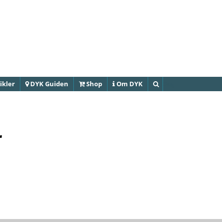
Gå til
hovedindhold
ikler
DYK Guiden
Shop
Om DYK
Søg
r