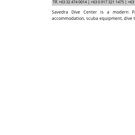
Tlf. +63 32 474 0014 | +63 0 917 321 1475 | +6
Savedra Dive Center is a modern PA
accommodation, scuba equipment, dive tra