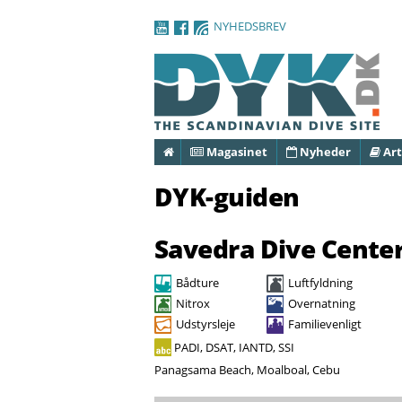
NYHEDSBREV
Forside
Magasinet
Nyheder
Art
DYK-guiden
Savedra Dive Cente
Bådture
Luftfyldning
Nitrox
Overnatning
Udstyrsleje
Familievenligt
PADI, DSAT, IANTD, SSI
Panagsama Beach, Moalboal, Cebu