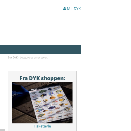
Mit DYK
Støt DYK – besøg vores annoncører:
Fra DYK shoppen:
Fisketavle