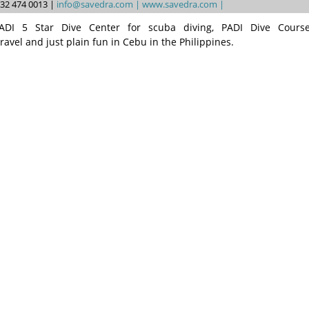
3 32 474 0013 |
info@savedra.com |
www.savedra.com |
DI 5 Star Dive Center for scuba diving, PADI Dive Course
vel and just plain fun in Cebu in the Philippines.