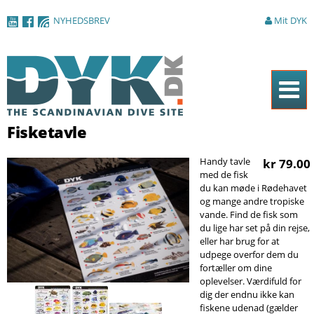
Gå til
NYHEDSBREV
Mit DYK
hovedindhold
Forside
Fisketavle
Magasinet
Handy tavle
kr 79.00
med de fisk
Nyheder
du kan møde i Rødehavet
og mange andre tropiske
Artikler
vande. Find de fisk som
du lige har set på din rejse,
DYK Guiden
eller har brug for at
udpege overfor dem du
Shop
fortæller om dine
oplevelser. Værdifuld for
Om DYK
dig der endnu ikke kan
fiskene udenad (gælder