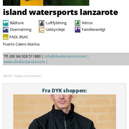
Søg
island watersports lanzarote
Bådture
Luftfyldning
Nitrox
Overnatning
Udstyrsleje
Familievenligt
PADI, BSAC
Puerto Calero Marina
Tlf. (00 34) 928 511880 |
info@divelanzarote.com |
www.divelanzarote.com |
Støt DYK – besøg vores annoncører:
Fra DYK shoppen: