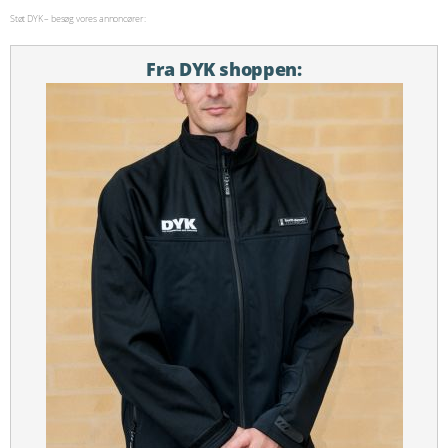
Støt DYK – besøg vores annoncører:
Fra DYK shoppen: