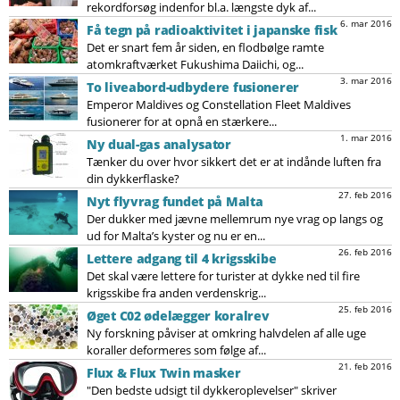
rekordforsøg indenfor bl.a. længste dyk af...
6. mar 2016
Få tegn på radioaktivitet i japanske fisk
Det er snart fem år siden, en flodbølge ramte
atomkraftværket Fukushima Daiichi, og...
3. mar 2016
To liveabord-udbydere fusionerer
Emperor Maldives og Constellation Fleet Maldives
fusionerer for at opnå en stærkere...
1. mar 2016
Ny dual-gas analysator
Tænker du over hvor sikkert det er at indånde luften fra
din dykkerflaske?
27. feb 2016
Nyt flyvrag fundet på Malta
Der dukker med jævne mellemrum nye vrag op langs og
ud for Malta’s kyster og nu er en...
26. feb 2016
Lettere adgang til 4 krigsskibe
Det skal være lettere for turister at dykke ned til fire
krigsskibe fra anden verdenskrig...
25. feb 2016
Øget C02 ødelægger koralrev
Ny forskning påviser at omkring halvdelen af alle uge
koraller deformeres som følge af...
21. feb 2016
Flux & Flux Twin masker
"Den bedste udsigt til dykkeroplevelser" skriver