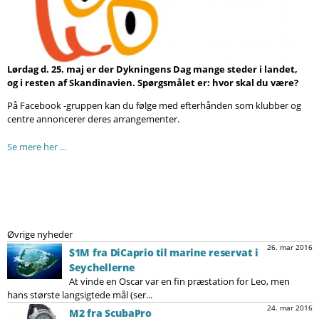
Søg
Lørdag d. 25. maj er der Dykningens Dag mange steder i landet,
og i resten af Skandinavien. Spørgsmålet er: hvor skal du være?
På Facebook -gruppen kan du følge med efterhånden som klubber og
centre annoncerer deres arrangementer.
Se mere her ...
Øvrige nyheder
26. mar 2016
$1M fra DiCaprio til marine reservat i
Seychellerne
At vinde en Oscar var en fin præstation for Leo, men
hans største langsigtede mål (ser...
24. mar 2016
M2 fra ScubaPro