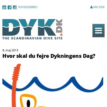
Gå til
NYHEDSBREV
Mit DYK
hovedindhold
Forside
8. maj 2013
Magasinet
Hvor skal du fejre Dykningens Dag?
Nyheder
Artikler
DYK Guiden
Shop
Om DYK