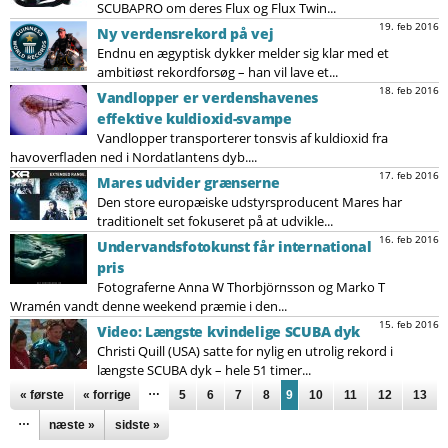
SCUBAPRO om deres Flux og Flux Twin...
19. feb 2016
Ny verdensrekord på vej
Endnu en ægyptisk dykker melder sig klar med et
ambitiøst rekordforsøg – han vil lave et...
18. feb 2016
Vandlopper er verdenshavenes
effektive kuldioxid-svampe
Vandlopper transporterer tonsvis af kuldioxid fra
havoverfladen ned i Nordatlantens dyb....
17. feb 2016
Mares udvider grænserne
Den store europæiske udstyrsproducent Mares har
traditionelt set fokuseret på at udvikle...
16. feb 2016
Undervandsfotokunst får international
pris
Fotograferne Anna W Thorbjörnsson og Marko T
Wramén vandt denne weekend præmie i den...
15. feb 2016
Video: Længste kvindelige SCUBA dyk
Christi Quill (USA) satte for nylig en utrolig rekord i
længste SCUBA dyk – hele 51 timer...
Sider
…
« første
« forrige
5
6
7
8
9
10
11
12
13
…
næste »
sidste »