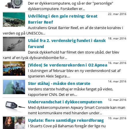
Der er dykkercomputere, og så er der "personlige"
dykkercomputere. Forskellen er...
22. mar 2016
Udvilking i den gale retning: Great
Barrier Reef
Australiens Great Barrier Reef, en af de største koralrev i
verden og på UNESCOs...
18. mar 2016
Ubåd fra 2. verdenskrig fundet i dansk
farvand
Dansk dykkerhold har filmet den store ubåd, der blev
ramt af en tysk dybvandsbombe for...
16. mar 2016
[Video] Se verdensrekorden i O2 Apnea
I slutningen af februar blev en ny verdensrekord sat af
spanieren Aleix Segura....
14. mar 2016
Stor ståhaj - måske den største
Verdens største hvidhaj er måske fanget på video,
rapporterer CNN. Det er en...
12. mar 2016
Undervandschat i dykkecomputeren
Med dykkercomputeren Aqwary Smart Console kan man
nemt kommunikere med hinanden under...
10. mar 2016
Update: flere samtidige rekordforsøg
I Stuarts Cove på Bahamas foregår der lige nu