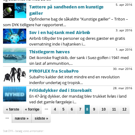
5. apr 2016
Tættere på sandheden om kunstige
gæller
Opfinderne bag de såkaldte "Kunstige gæller" – Triton –
som DYK tidligere har rapporteret...
3. apr 2016
Sov i en haj-tank med Airbnb
Airbnb tilbyder tre personer og deres gæster en gratis
overnatning inde i hajtanken i...
1. apr 2016
Thistlegorm hæves
Det ikoniske fragtskib, der sank i Suez-golfen i 1941 med
sin last af ammunition,...
30. mar 2016
PYROFLEX fra ScubaPro
SubaPro kalder det intet mindre end en revolution
indenfor undertøj og tropisk...
28. mar 2016
Fritidsdykker død i Storebælt
En 47-årig dykker, der mandag blev trukket livløs i land
ved det gamle færgeleje i...
Sider
…
« første
« forrige
4
5
6
7
8
9
10
11
12
…
næste »
sidste »
Støt DYK – besøg vores annoncører: