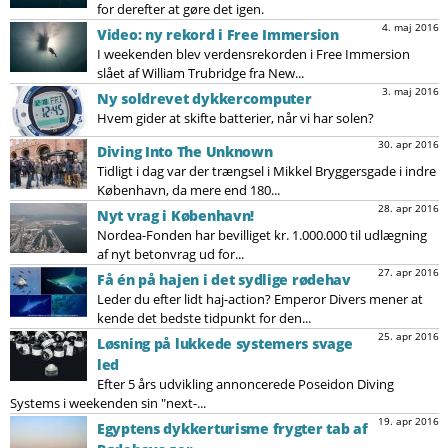
for derefter at gøre det igen.
4. maj 2016
Video: ny rekord i Free Immersion
I weekenden blev verdensrekorden i Free Immersion
slået af William Trubridge fra New...
3. maj 2016
Ny soldrevet dykkercomputer
Hvem gider at skifte batterier, når vi har solen?
30. apr 2016
Diving Into The Unknown
Tidligt i dag var der trængsel i Mikkel Bryggersgade i indre
København, da mere end 180...
28. apr 2016
Nyt vrag i København!
Nordea-Fonden har bevilliget kr. 1.000.000 til udlægning
af nyt betonvrag ud for...
27. apr 2016
Få én på hajen i det sydlige rødehav
Leder du efter lidt haj-action? Emperor Divers mener at
kende det bedste tidpunkt for den...
25. apr 2016
Løsning på lukkede systemers svage
led
Efter 5 års udvikling annoncerede Poseidon Diving
Systems i weekenden sin "next-...
19. apr 2016
Egyptens dykkerturisme frygter tab af