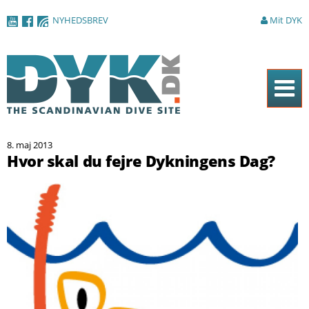
Gå til
NYHEDSBREV
Mit DYK
hovedindhold
Forside
8. maj 2013
Magasinet
Hvor skal du fejre Dykningens Dag?
Nyheder
Artikler
DYK Guiden
Shop
Om DYK