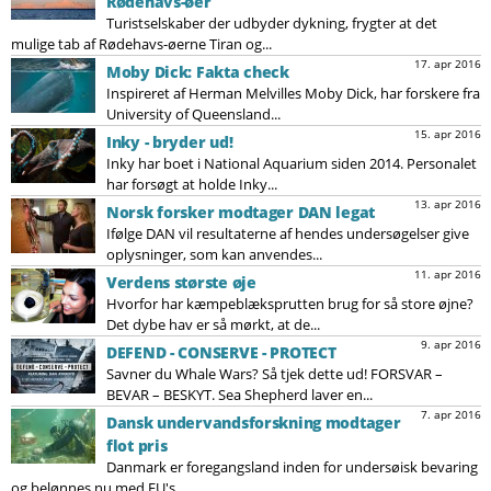
Rødehavs-øer
Turistselskaber der udbyder dykning, frygter at det
mulige tab af Rødehavs-øerne Tiran og...
17. apr 2016
Moby Dick: Fakta check
Inspireret af Herman Melvilles Moby Dick, har forskere fra
University of Queensland...
15. apr 2016
Inky - bryder ud!
Inky har boet i National Aquarium siden 2014. Personalet
har forsøgt at holde Inky...
13. apr 2016
Norsk forsker modtager DAN legat
Ifølge DAN vil resultaterne af hendes undersøgelser give
oplysninger, som kan anvendes...
11. apr 2016
Verdens største øje
Hvorfor har kæmpeblæksprutten brug for så store øjne?
Det dybe hav er så mørkt, at de...
9. apr 2016
DEFEND - CONSERVE - PROTECT
Savner du Whale Wars? Så tjek dette ud! FORSVAR –
BEVAR – BESKYT. Sea Shepherd laver en...
7. apr 2016
Dansk undervandsforskning modtager
flot pris
Danmark er foregangsland inden for undersøisk bevaring
og belønnes nu med EU's...