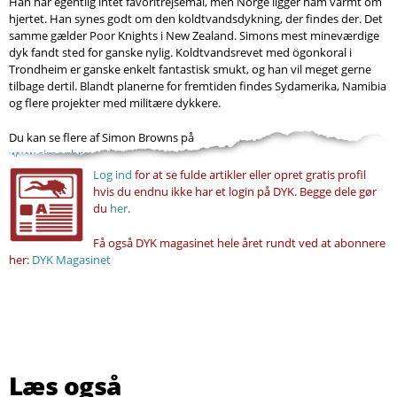
Han har egentlig intet favoritrejsemål, men Norge ligger ham varmt om
hjertet. Han synes godt om den koldtvandsdykning, der findes der. Det
samme gælder Poor Knights i New Zealand. Simons mest mineværdige
dyk fandt sted for ganske nylig. Koldtvandsrevet med ögonkoral i
Trondheim er ganske enkelt fantastisk smukt, og han vil meget gerne
tilbage dertil. Blandt planerne for fremtiden findes Sydamerika, Namibia
og flere projekter med militære dykkere.
Du kan se flere af Simon Browns på
www.simonbrownimages.com
Log ind
for at se fulde artikler eller opret gratis profil
hvis du endnu ikke har et login på DYK. Begge dele gør
du
her
.
Få også DYK magasinet hele året rundt ved at abonnere
her:
DYK Magasinet
Læs også