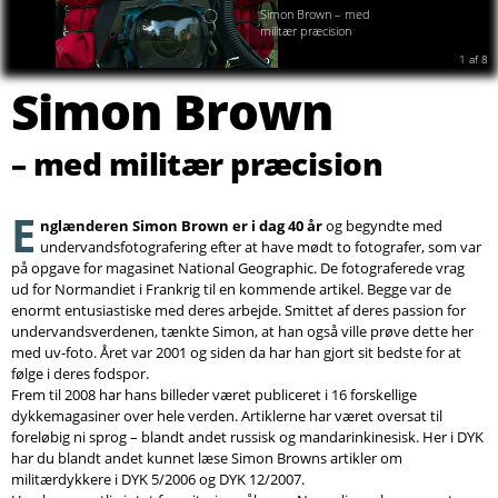
Søg
blev det billede, som jeg
Simon Brown – med
eksponerede efter
militær præcision
baggrunden, det bedste.
2
af
8
Vandet var fyldt med sort
slagger fra
Simon Brown
svejseapparatet. I
brusebadet om aftnen
var jeg kulsort. Dirty job,
men givende.
– med militær præcision
E
nglænderen Simon Brown er i dag 40 år
og begyndte med
undervandsfotografering efter at have mødt to fotografer, som var
på opgave for magasinet National Geographic. De fotograferede vrag
ud for Normandiet i Frankrig til en kommende artikel. Begge var de
enormt entusiastiske med deres arbejde. Smittet af deres passion for
undervandsverdenen, tænkte Simon, at han også ville prøve dette her
med uv-foto. Året var 2001 og siden da har han gjort sit bedste for at
følge i deres fodspor.
Frem til 2008 har hans billeder været publiceret i 16 forskellige
dykkemagasiner over hele verden. Artiklerne har været oversat til
foreløbig ni sprog – blandt andet russisk og mandarinkinesisk. Her i DYK
har du blandt andet kunnet læse Simon Browns artikler om
militærdykkere i DYK 5/2006 og DYK 12/2007.