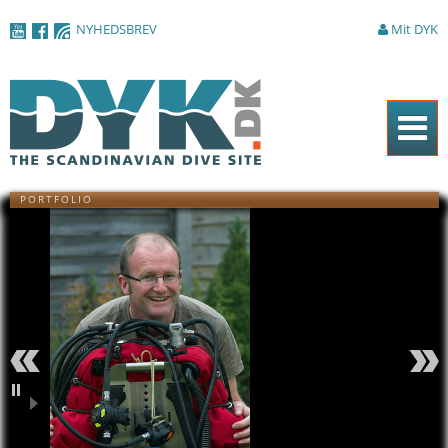
Gå til
NYHEDSBREV
Mit DYK
hovedindhold
Forside
PORTFOLIO
Magasinet
Titel Militærdykker fra
Nyheder
Royal Engineers Sted
Hampshire, England
Artikler
Udstyr Nikon F90x i Subal-
hus. 16 mm Fisheye, Fuji
Velvia 100F. Blitzer på TTL
DYK Guiden
Kommentar Jeg havde
ingen anelse om hvordan
jeg skulle eksponere
Shop
flammen. Derfor skød jeg
Forrige
Næste
en hel rulle og
helgarderede
Om DYK
Pause
eksponeringen på alle
mulige måder. Ironisk nok