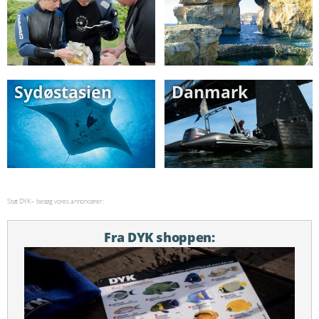
Sydøstasien
Danmark
Støt DYK – besøg vores annoncører:
Fra DYK shoppen: