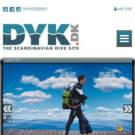
Gå til
NYHEDSBREV
Mit DYK
hovedindhold
Forside
UDSTYR
Magasinet
Nyheder
Artikler
DYK Guiden
Shop
Forrige
Næste
Om DYK
Pause