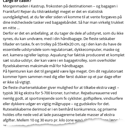
Cargo or cabin?
Morgenmaden i Kastrup, frokosten på destinationen – og bagagen i
Frankfurt! Rejser du tilstrækkeligt meget er det en statistisk
uundgåelighed, at du før eller siden vil komme til at vente forgæves på
dine indcheckede tasker ved bagagebåndet. Så har man virkelig trukket
en nitte …
Derfor er det en anbefaling, at du tager de dele af udstyret, som du ikke
synes, du kan undvære, med i din håndbagage. De fleste selskaber
tillader en taske, fx en trolley på 55x40x20 cm, og i den kan du have de
essentielle udstyrsdele som regulatorsæt, dykkecomputer, maske og
evt. kamera og/eller laptop. Aqualung har faktisk produceret et komplet
sæt scuba-udstyr, der kan være i en bagagetrolley, som overholder
flyselskabernes maksimale mål for håndbagage.
På hjemturen kan det til gengæld være lige meget. Om dit regulatorsæt
kommer hjem sammen med dig eller først dukker op et par dage efter
er ikke så vigtigt.
De fleste charterselskaber giver mulighed for at tilkøbe ekstra vægt –
typisk 30 kg ekstra for 5-700 kroner, tur/retur. Rejsebureauerne ved
nemlig godt, at sportsrejsende som fx cyklister, golfspillere, vindsurfere
eller dykkere udgør en vigtig målgruppe – og gudskelov for det.
Ruteselskaberne derimod er i en benhård konkurrence, og priserne
holdes ofte nede ved at lade passagererne betale masser af ekstra
afgifter. Mellem 10 og 30 euro pr. kilo (one way) alt efter turens længde
er...