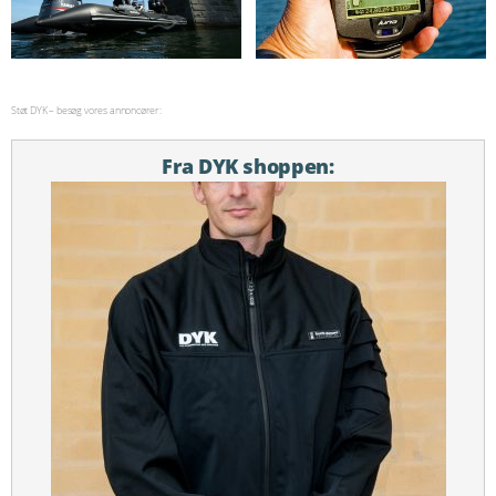
Støt DYK – besøg vores annoncører:
Fra DYK shoppen: