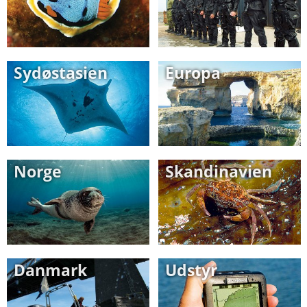
Sydøstasien
Europa
Norge
Skandinavien
Danmark
Udstyr