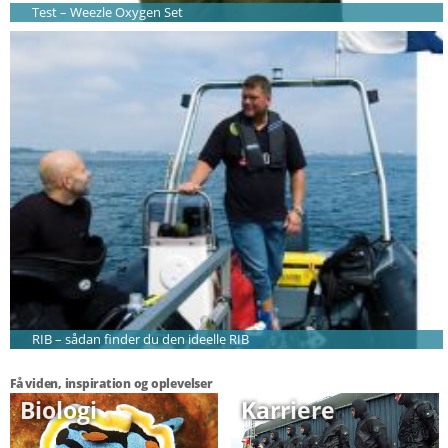
Test – Weezle Oxygen Set
RIB – sådan finder du den ideelle RIB
Få viden, inspiration og oplevelser
Biologi
Karriere