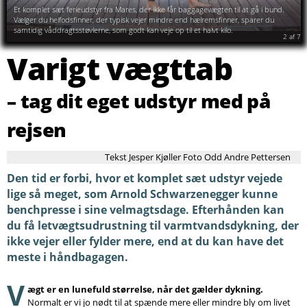
Søg
Aqualungs Pack’n’Dive-serie er udviklet med det mål, at man kan have et komplet
sæt tropisk dykkerudstyr i sin håndbagage. Perfekt til en sviptur, hvor man vil være
sikker på ikke at miste bagagen undervejs.
2
af
7
Varigt vægttab
– tag dit eget udstyr med på
rejsen
Tekst Jesper Kjøller Foto Odd Andre Pettersen
Den tid er forbi, hvor et komplet sæt udstyr vejede
lige så meget, som Arnold Schwarzenegger kunne
benchpresse i sine velmagtsdage. Efterhånden kan
du få letvægtsudrustning til varmtvandsdykning, der
ikke vejer eller fylder mere, end at du kan have det
meste i håndbagagen.
V
ægt er en lunefuld størrelse, når det gælder dykning.
Normalt er vi jo nødt til at spænde mere eller mindre bly om livet