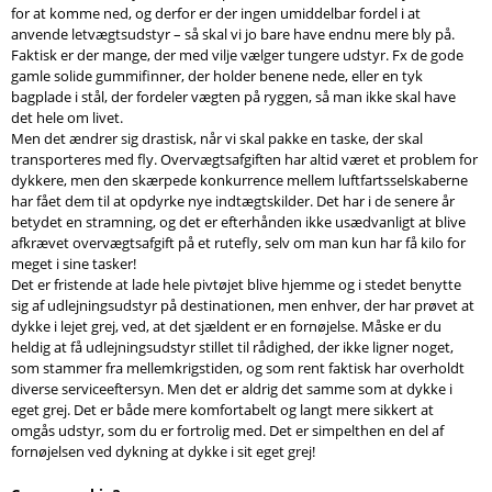
for at komme ned, og derfor er der ingen umiddelbar fordel i at
anvende letvægtsudstyr – så skal vi jo bare have endnu mere bly på.
Faktisk er der mange, der med vilje vælger tungere udstyr. Fx de gode
gamle solide gummifinner, der holder benene nede, eller en tyk
bagplade i stål, der fordeler vægten på ryggen, så man ikke skal have
det hele om livet.
Men det ændrer sig drastisk, når vi skal pakke en taske, der skal
transporteres med fly. Overvægtsafgiften har altid været et problem for
dykkere, men den skærpede konkurrence mellem luftfartsselskaberne
har fået dem til at opdyrke nye indtægtskilder. Det har i de senere år
betydet en stramning, og det er efterhånden ikke usædvanligt at blive
afkrævet overvægtsafgift på et rutefly, selv om man kun har få kilo for
meget i sine tasker!
Det er fristende at lade hele pivtøjet blive hjemme og i stedet benytte
sig af udlejningsudstyr på destinationen, men enhver, der har prøvet at
dykke i lejet grej, ved, at det sjældent er en fornøjelse. Måske er du
heldig at få udlejningsudstyr stillet til rådighed, der ikke ligner noget,
som stammer fra mellemkrigstiden, og som rent faktisk har overholdt
diverse serviceeftersyn. Men det er aldrig det samme som at dykke i
eget grej. Det er både mere komfortabelt og langt mere sikkert at
omgås udstyr, som du er fortrolig med. Det er simpelthen en del af
fornøjelsen ved dykning at dykke i sit eget grej!