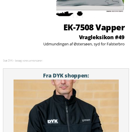
EK-7508 Vapper
Vragleksikon #49
Udmundingen af Østersøen, syd for Falsterbro
Støt DYK – besøg vores annoncører:
Fra DYK shoppen: