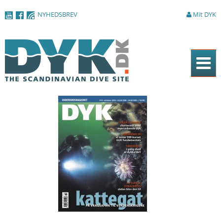
Gå til
NYHEDSBREV
Mit DYK
hovedindhold
Forside
Magasinet
Nyheder
Artikler
DYK Guiden
Shop
Om DYK