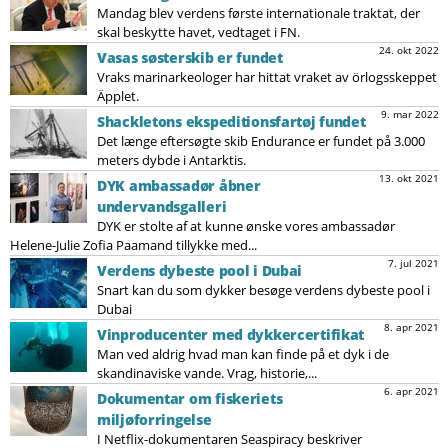
Mandag blev verdens første internationale traktat, der
skal beskytte havet, vedtaget i FN.
24. okt 2022
Vasas søsterskib er fundet
Vraks marinarkeologer har hittat vraket av örlogsskeppet
Äpplet.
9. mar 2022
Shackletons ekspeditionsfartøj fundet
Det længe eftersøgte skib Endurance er fundet på 3.000
meters dybde i Antarktis.
13. okt 2021
DYK ambassadør åbner
undervandsgalleri
DYK er stolte af at kunne ønske vores ambassadør
Helene-Julie Zofia Paamand tillykke med...
7. jul 2021
Verdens dybeste pool i Dubai
Snart kan du som dykker besøge verdens dybeste pool i
Dubai
8. apr 2021
Vinproducenter med dykkercertifikat
Man ved aldrig hvad man kan finde på et dyk i de
skandinaviske vande. Vrag, historie,...
6. apr 2021
Dokumentar om fiskeriets
miljøforringelse
I Netflix-dokumentaren Seaspiracy beskriver