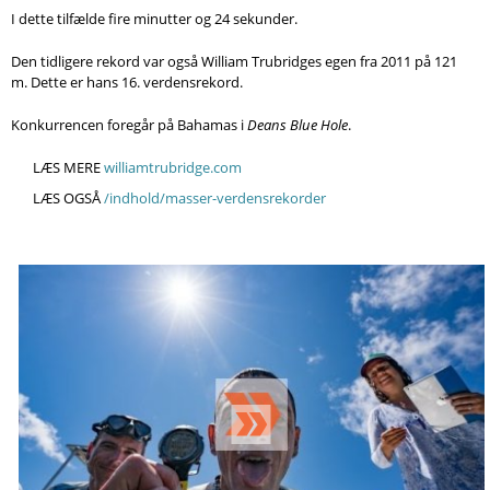
Søg
I dette tilfælde fire minutter og 24 sekunder.
Den tidligere rekord var også William Trubridges egen fra 2011 på 121
m. Dette er hans 16. verdensrekord.
Konkurrencen foregår på Bahamas i
Deans Blue Hole
.
LÆS MERE
williamtrubridge.com
LÆS OGSÅ
/indhold/masser-verdensrekorder