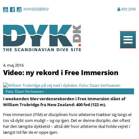
Gå til
NYHEDSBREV
Mit DYK
hovedindhold
Forside
4. maj 2016
Magasinet
Video: ny rekord i Free Immersion
Nyheder
Artikler
Foto: Daan Verhoeven
I weekenden blev verdensrekorden i Free Immersion slået af
DYK Guiden
William Trubridge fra New Zealand: 400 fod (122 m).
Free Immersion (FIM) er disciplinen hvor atleterne trækker sig langs et
Shop
tov så dybt som muligt – og op igen. Det er denne disciplin, der oftest
har den længste dykketid – altså dér hvor atleterne skal holde vejret i
Om DYK
længst tid før de er oppe igen.