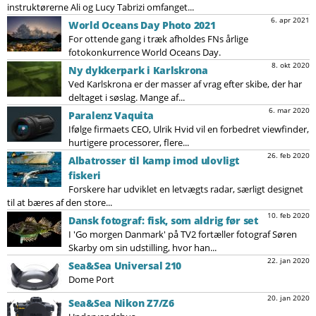
instruktørerne Ali og Lucy Tabrizi omfanget...
6. apr 2021
World Oceans Day Photo 2021
For ottende gang i træk afholdes FNs årlige
fotokonkurrence World Oceans Day.
8. okt 2020
Ny dykkerpark i Karlskrona
Ved Karlskrona er der masser af vrag efter skibe, der har
deltaget i søslag. Mange af...
6. mar 2020
Paralenz Vaquita
Ifølge firmaets CEO, Ulrik Hvid vil en forbedret viewfinder,
hurtigere processorer, flere...
26. feb 2020
Albatrosser til kamp imod ulovligt
fiskeri
Forskere har udviklet en letvægts radar, særligt designet
til at bæres af den store...
10. feb 2020
Dansk fotograf: fisk, som aldrig før set
I 'Go morgen Danmark' på TV2 fortæller fotograf Søren
Skarby om sin udstilling, hvor han...
22. jan 2020
Sea&Sea Universal 210
Dome Port
20. jan 2020
Sea&Sea Nikon Z7/Z6