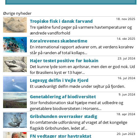
Øvrige nyheder
18. nov 2025
Tropiske fisk i dansk farvand
Tre sjældne fund peger på varmere havtemperaturer og
ændrede vandforhold
14. okt 2025
Koralrevenes skæbnetime
En international rapport advarer om, at verdens koralrev
står på randen af total kollaps...
23. jul 2024
Hajer testet positive for kokain
Det kunne lyde som en aprilsnar, men den er god nok. Ud
for Brasiliens kyst er 13 hajer...
16. jul 2024
Legesyg delfin i Vejle Fjord
Et usædvanligt delfin møde under sejltur på fjorden.
9. jun 2024
Genetablering af biodiversitet
Stor fondsdonation skal hjælpe med at udbedre og
genetablere biodiversiteten i Horsens...
18. apr 2024
Gribshunden overrasker stadig
En omfattende udforskning af vraget af det kongelige
flagskib Gribshunden, ledet af...
20. jun 2023
FN vedtager stor havtraktat