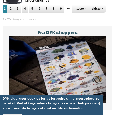
Undervandshus
Sider
…
1
2
3
4
5
6
7
8
9
næste »
sidste »
Støt DYK – besøg vores annoncører:
Fra DYK shoppen:
DYK.dk bruger cookies for at forbedre din brugeroplevelse
på sitet. Ved at tage siden i brug (klikke på et link på siden),
Fisketavle
accepterer du brugen af cookies.
Mere information