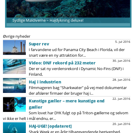
Sydlige Maldiverne – Hajdykning deluxe!
Øvrige nyheder
5. jul 2016
Super rev
I farvandene ud for Panama City Beach i Florida, vil der
snart være en ny attraktion for...
30. jun 2016
Video: DNF rekord på 232 meter
Der er sat ny verdensrekord i Dynamic No-Fins (DNF) i
Finland,
28. jun 2016
Haj i industrien
Filmmageren bag "Sharkwater" på vej med dokumentar
der afslører firmaer der bruger haj i...
22. jun 2016
Kunstige gæller – mere kunstige end
gæller
Som lovet har DYK fulgt op på Triton-gællerne og selvom
vi ikke er helt i mål endnu, er...
20. jun 2016
HAJ-UGE! [opdateret]
Shark Week er en årlig tilbagevendende begivenhed,