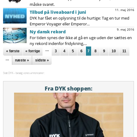
måske svaret.
11. maj 2016
Tilbud på liveaboard i juni
DYK har fået en oplysning til de hurtige: Tag en tur med
Emperor Voyager eller Emperor...
9. maj 2016
Ny dansk rekord
For tiden synes der ikke at gå en uge uden der sættes en
ny rekord indenfor fridykning,...
Sider
…
« første
« forrige
3
4
5
6
7
8
9
10
11
…
næste »
sidste »
Støt DYK – besøg vores annoncører:
Fra DYK shoppen: