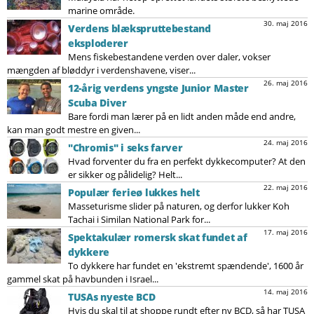
marine område.
30. maj 2016
Verdens blækspruttebestand
eksploderer
Mens fiskebestandene verden over daler, vokser
mængden af bløddyr i verdenshavene, viser...
26. maj 2016
12-årig verdens yngste Junior Master
Scuba Diver
Bare fordi man lærer på en lidt anden måde end andre,
kan man godt mestre en given...
24. maj 2016
"Chromis" i seks farver
Hvad forventer du fra en perfekt dykkecomputer? At den
er sikker og pålidelig? Helt...
22. maj 2016
Populær ferieø lukkes helt
Masseturisme slider på naturen, og derfor lukker Koh
Tachai i Similan National Park for...
17. maj 2016
Spektakulær romersk skat fundet af
dykkere
To dykkere har fundet en 'ekstremt spændende', 1600 år
gammel skat på havbunden i Israel...
14. maj 2016
TUSAs nyeste BCD
Hvis du skal til at shoppe rundt efter ny BCD, så har TUSA