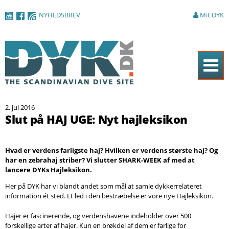
Gå til
NYHEDSBREV
Mit DYK
hovedindhold
Forside
2. jul 2016
Magasinet
Slut på HAJ UGE: Nyt hajleksikon
Nyheder
Hvad er verdens farligste haj? Hvilken er verdens største haj? Og
Artikler
har en zebrahaj striber? Vi slutter SHARK-WEEK af med at
lancere DYKs Hajleksikon.
DYK Guiden
Her på DYK har vi blandt andet som mål at samle dykkerrelateret
Shop
information ét sted. Et led i den bestræbelse er vore nye Hajleksikon.
Om DYK
Hajer er fascinerende, og verdenshavene indeholder over 500
forskellige arter af hajer. Kun en brøkdel af dem er farlige for