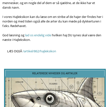
Søg
mennesker, og en nogle del af dem er så sjældne, at de ikke har et
dansk navn.
I vores Hajleksikon kan du læse om en stribe af de hajer der findes her i
norden og med tiden også alle de arter du kan møde på dykkerturen i
f.eks. Rødehavet.
God læsning og
lad os endelig vide
hvilken haj DU synes skal være den
næste i Hajleksikon.
LÆS OGSÅ
/artikel/862/hajleksikon
RELATEREDE NYHEDER OG ARTIKLER