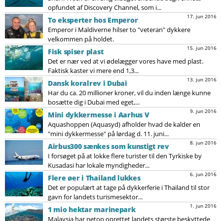
opfundet af Discovery Channel, som i...
17. jun 2016
To eksperter hos Emperor
Emperor i Maldiverne hilser to "veteran" dykkere
velkommen på holdet.
15. jun 2016
Fisk spiser plast
Det er nær ved at vi ødelægger vores have med plast.
Faktisk kaster vi mere end 1,3...
13. jun 2016
Dansk koralrev i Dubai
Har du ca. 20 millioner kroner, vil du inden længe kunne
bosætte dig i Dubai med eget,...
9. jun 2016
Mini dykkermesse i Aarhus V
Aquashoppen (Aquasyd) afholder hvad de kalder en
"mini dykkermesse" på lørdag d. 11. juni...
8. jun 2016
Airbus300 sænkes som kunstigt rev
I forsøget på at lokke flere turister til den Tyrkiske by
Kusadasi har lokale myndigheder...
6. jun 2016
Flere øer i Thailand lukkes
Det er populært at tage på dykkerferie i Thailand til stor
gavn for landets turismesektor...
1. jun 2016
1 mio hektar marinepark
Malaysia har netop oprettet landets største beskyttede