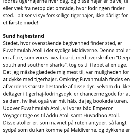
fodres tigerhajerne hver dag, og disse hajer er på vej til
eller væk fra netop det område, hvor fodringen finder
sted. I alt ser vi syv forskellige tigerhajer, ikke dårligt for
et første møde!
Sund hajbestand
Stedet, hvor ovenstående begivenhed finder sted, er
Fuvahmulah Atoll i det sydlige Maldiverne. Denne atol er
en af ​​tre, som vores liveaboard, med overskriften "Deep
south and southern sharks", tog os til i løbet af en uge.
Det jeg måske glædede mig mest til, var muligheden for
at dykke med tigerhajer. Omkring Fuvahmulah findes en
af ​​verdens største bestande af disse dyr. Selvom du ikke
deltager i tigerhaj-fodringsdyk, er chancerne gode for at
se dem, hvilket også var mit håb, da jeg bookede turen.
Udover Fuvahmulah Atoll, vil vores båd Emperor
Voyager tage os til Addu Atoll samt Huvadhoo Atoll.
Disse atoller er, som navnet på ruten antyder, så langt
sydpå som du kan komme på Maldiverne, og dykkene er