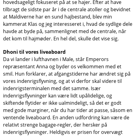
hovedsageligt fokuseret på at se hajer. Efter at have
tilbragt de sidste par år i de centrale atoller og bevidnet
at Maldiverne har en sund hajbestand, blev min
kammerat Klas og jeg interesseret i, hvad de sydlige dele
havde at byde på, sammenlignet med de centrale, når
det kom til hajmøder. En hel del, skulle det vise sig.
Dhoni til vores liveaboard
Da vi lander i lufthavnen i Male, står Emperors
repræsentant Anna og byder os velkommen med et
smil. Hun forklarer, at afgangstiderne har ændret sig på
vores indenrigsflyvning, og at vi derfor skal videre til
indenrigsterminalen med det samme. Især
indenrigsflyvninger kan være lidt upålidelige, og
skiftende flytider er ikke ualmindeligt, så det er godt
med gode marginer, når du har tider at passe, såsom en
ventende liveaboard. En anden udfordring kan være de
relativt strenge bagage-regler, der hersker på
indenrigsflyvninger. Heldigvis er prisen for overvægt