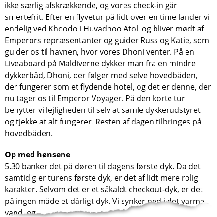
ikke særlig afskrækkende, og vores check-in går
smertefrit. Efter en flyvetur på lidt over en time lander vi
endelig ved Khoodo i Huvadhoo Atoll og bliver mødt af
Emperors repræsentanter og guider Russ og Katie, som
guider os til havnen, hvor vores Dhoni venter. På en
Liveaboard på Maldiverne dykker man fra en mindre
dykkerbåd, Dhoni, der følger med selve hovedbåden,
der fungerer som et flydende hotel, og det er denne, der
nu tager os til Emperor Voyager. På den korte tur
benytter vi lejligheden til selv at samle dykkerudstyret
og tjekke at alt fungerer. Resten af ​​dagen tilbringes på
hovedbåden.
Op med hønsene
5.30 banker det på døren til dagens første dyk. Da det
samtidig er turens første dyk, er det af lidt mere rolig
karakter. Selvom det er et såkaldt checkout-dyk, er det
på ingen måde et dårligt dyk. Vi synker ned i det varme
vand, og...