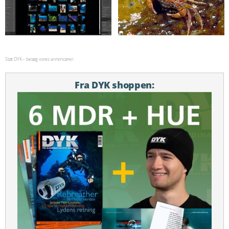
Støt DYK – besøg vores annoncører:
Fra DYK shoppen: