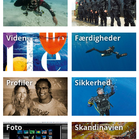
Viden
Færdigheder
Profiler
Sikkerhed
Foto
Skandinavien