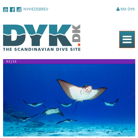
Gå til
NYHEDSBREV
Mit DYK
hovedindhold
Forside
REJSE
Magasinet
Nyheder
Artikler
DYK Guiden
Shop
Om DYK