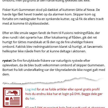
ombord, men på grund af den hårde kuling lykkedes det ikke.
Fisker Kurt Gummesen stod på dækket af kutteren Gitte af Nexø. De
havde lige fået hevet trawlet op da alarmen kom. Skipper kom og
fortalte om nødsignaler fra en synkende kutter, og så fik de ellers travlt
med at komme til ulykkesstedet.
Efter en lille smule søgen fandt de frem til Fusions redningsflåde, der
drev rundt i det oprørte hav. Efter lokalisering af flåden, gik det ret
hurtigt for Gittes mandskab at få den og de fire uheldige fiskere
ombord. Faktisk blev redningsaktionen klaret så hurtigt, at Søværnets
helikopter ikke nåede frem for at kunne deltage i aktionen.
rystet
De fire forulykkede fiskere var naturligvis rystede efter
oplevelsen, da de blev budt velkommen ombord af skipper Gummesen.
Bortset fra lidt underafkøling var der tilsyneladende ikke noget galt med
dem.
Gitte af Nexø satte kursen mod Gilleleje og der nåede de frem i...
Log ind
for at se fulde artikler eller opret gratis profil
hvis du endnu ikke har et login på DYK. Begge dele gør
du
her
.
Få også DYK magasinet hele året rundt ved at abonnere