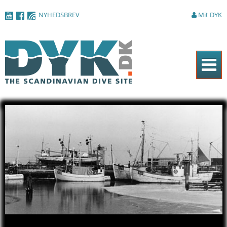
Gå til
NYHEDSBREV
Mit DYK
hovedindhold
Forside
Magasinet
Nyheder
Artikler
DYK Guiden
Shop
Om DYK