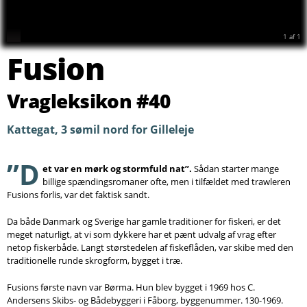
Søg
1
af
1
Fusion
Vragleksikon #40
Kattegat, 3 sømil nord for Gilleleje
”D
et var en mørk og stormfuld nat”.
Sådan starter mange
billige spændingsromaner ofte, men i tilfældet med trawleren
Fusions forlis, var det faktisk sandt.
Da både Danmark og Sverige har gamle traditioner for fiskeri, er det
meget naturligt, at vi som dykkere har et pænt udvalg af vrag efter
netop fiskerbåde. Langt størstedelen af fiskeflåden, var skibe med den
traditionelle runde skrogform, bygget i træ.
Fusions første navn var Børma. Hun blev bygget i 1969 hos C.
Andersens Skibs- og Bådebyggeri i Fåborg, byggenummer. 130-1969.