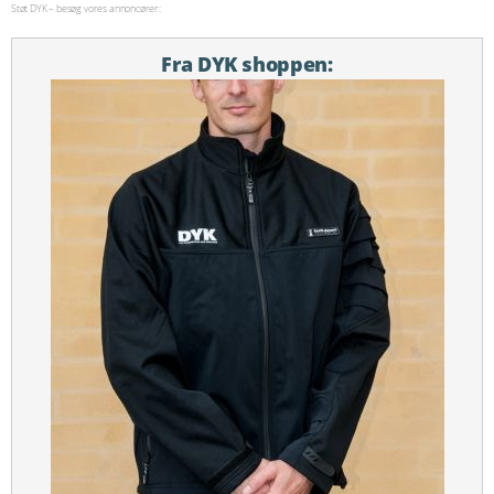
Støt DYK – besøg vores annoncører:
Fra DYK shoppen: