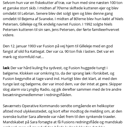
Selvom hun var en fiskekutter af træ, var hun med sine næsten 100 ton
et ganske stort skib. I midten af 70’erne skiftede kutteren ejer og blev
omdøbt til Lebrian. Senere blev det solgt igen og blev denne gang
omdøbt til Bejema af Svaneke. I midten af 80’erne blev hun købt af Niels
Petersen, Gilleleje og fik endelig navnet Fusion. I 1992 solgte Niels
Petersen kutteren til sin søn, Jens Petersen, der førte familieerhvervet
videre.
Den 12. januar 1993 var Fusion på vej hjem til Gilleleje med en god
fangst af sild fra Kattegat. Der var ca. 90 ton fisk i lasten. Det var en
mørk og stormfuld nat…
læk
Der var hård kuling fra sydvest, og Fusion huggede tungt i
bølgerne. Klokken var omkring to, da der sprang læk i forskibet, og
Fusion begyndte at tage vand ind. Hurtigt blev det klart, at med den
tunge last og bølgerne, der var imod dem, var der intet at gøre. Skipper
slog alarm via Lyngby Radio, og gik derefter sammen med de tre andre
besætningsmedlemmer i redningsflåden.
Søværnets Operative Kommando sendte omgående en helikopter
afsted mod ulykkesstedet, og kort efter modtog de melding om, at den
svenske kutter Sara allerede var nået frem til den synkende trawler.
Mandskabet på Sara forsøgte at få Fusions redningsflåde og mandskab