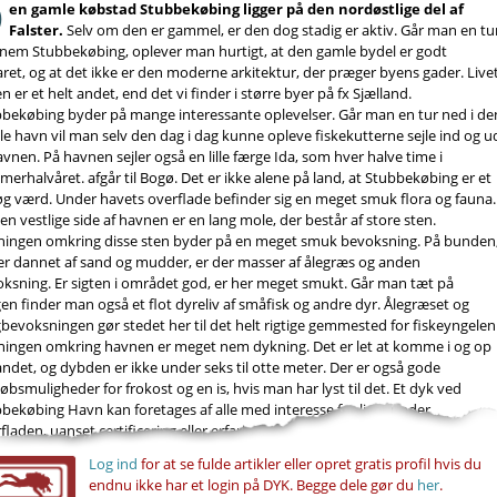
D
en gamle købstad Stubbekøbing ligger på den nordøstlige del af
Falster.
Selv om den er gammel, er den dog stadig er aktiv. Går man en tu
nem Stubbekøbing, oplever man hurtigt, at den gamle bydel er godt
ret, og at det ikke er den moderne arkitektur, der præger byens gader. Live
en er et helt andet, end det vi finder i større byer på fx Sjælland.
bekøbing byder på mange interessante oplevelser. Går man en tur ned i de
e havn vil man selv den dag i dag kunne opleve fiskekutterne sejle ind og u
avnen. På havnen sejler også en lille færge Ida, som hver halve time i
erhalvåret. afgår til Bogø. Det er ikke alene på land, at Stubbekøbing er et
g værd. Under havets overflade befinder sig en meget smuk flora og fauna.
en vestlige side af havnen er en lang mole, der består af store sten.
ningen omkring disse sten byder på en meget smuk bevoksning. På bunden
er dannet af sand og mudder, er der masser af ålegræs og anden
ksning. Er sigten i området god, er her meget smukt. Går man tæt på
en finder man også et flot dyreliv af småfisk og andre dyr. Ålegræset og
bevoksningen gør stedet her til det helt rigtige gemmested for fiskeyngelen
ingen omkring havnen er meget nem dykning. Det er let at komme i og op
andet, og dybden er ikke under seks til otte meter. Der er også gode
øbsmuligheder for frokost og en is, hvis man har lyst til det. Et dyk ved
bekøbing Havn kan foretages af alle med interesse for livet under
fladen, uanset certificering eller erfaring.
Log ind
for at se fulde artikler eller opret gratis profil hvis du
endnu ikke har et login på DYK. Begge dele gør du
her
.