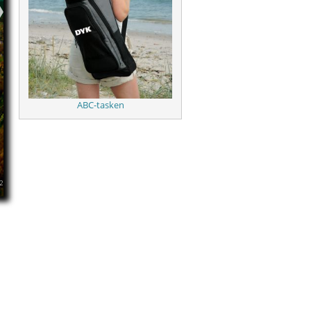
e
ABC-tasken
2