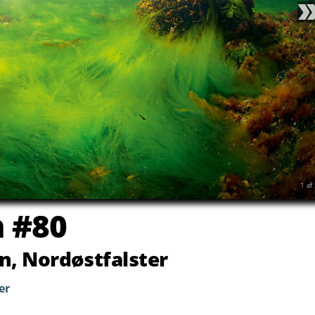
Næst
2
af
n #80
n, Nordøstfalster
er