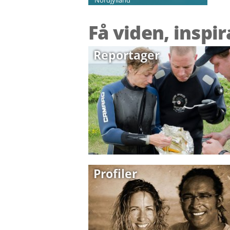
Få viden, inspi
Reportager
Profiler