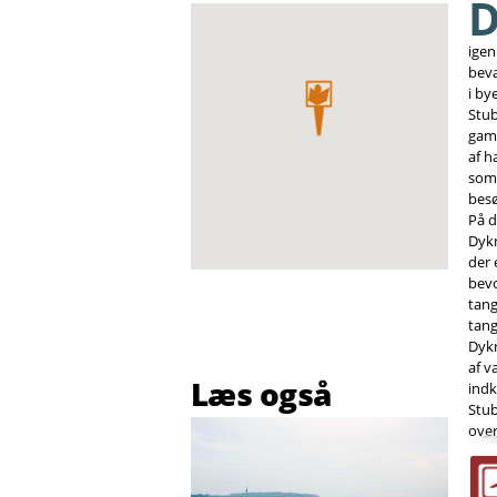
igen
beva
i by
Stub
gaml
af h
somm
besø
På d
Dyk
der 
bevo
tang
tang
Dykn
af v
Læs også
indk
Stub
over