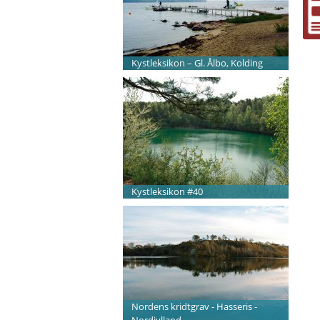
Kystleksikon – Gl. Ålbo, Kolding
Kystleksikon #40
Nordens kridtgrav - Hasseris -
Nordjylland