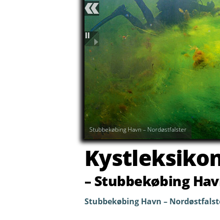
Forrige
Pause
Stubbekøbing Havn – Nordøstfalster
Kystleksiko
– Stubbekøbing Hav
Stubbekøbing Havn – Nordøstfalst