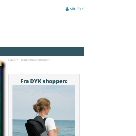
Mit DYK
Støt DYK – besøg vores annoncører:
Fra DYK shoppen: