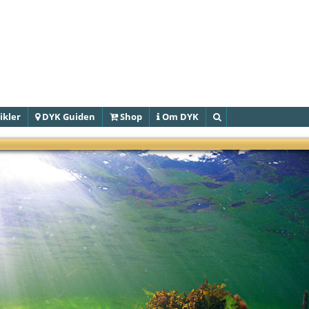
Gå til
hovedindhold
ikler
DYK Guiden
Shop
Om DYK
Søg