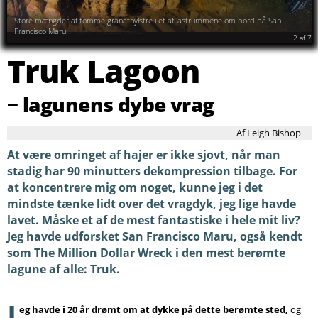
Søg
Store mængder af tomme granathylstre i et af lastrummene om bord på San
Francisco Maru.
2
af
7
Truk Lagoon
− lagunens dybe vrag
Af Leigh Bishop
At være omringet af hajer er ikke sjovt, når man
stadig har 90 minutters dekompression tilbage. For
at koncentrere mig om noget, kunne jeg i det
mindste tænke lidt over det vragdyk, jeg lige havde
lavet. Måske et af de mest fantastiske i hele mit liv?
Jeg havde udforsket San Francisco Maru, også kendt
som The Million Dollar Wreck i den mest berømte
lagune af alle: Truk.
J
eg havde i 20 år drømt om at dykke på dette berømte sted,
og