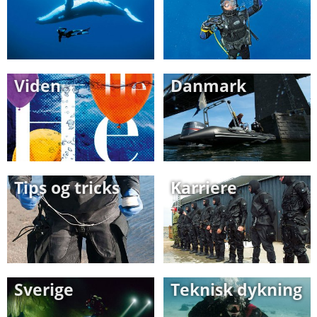
Viden
Danmark
Tips og tricks
Karriere
Sverige
Teknisk dykning