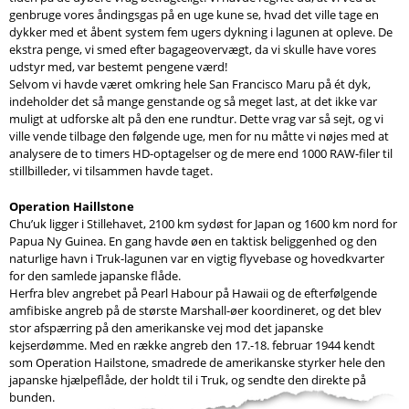
genbruge vores åndingsgas på en uge kune se, hvad det ville tage en
dykker med et åbent system fem ugers dykning i lagunen at opleve. De
ekstra penge, vi smed efter bagageovervægt, da vi skulle have vores
udstyr med, var bestemt pengene værd!
Selvom vi havde været omkring hele San Francisco Maru på ét dyk,
indeholder det så mange genstande og så meget last, at det ikke var
muligt at udforske alt på den ene rundtur. Dette vrag var så sejt, og vi
ville vende tilbage den følgende uge, men for nu måtte vi nøjes med at
analysere de to timers HD-optagelser og de mere end 1000 RAW-filer til
stillbilleder, vi tilsammen havde taget.
Operation Haillstone
Chu’uk ligger i Stillehavet, 2100 km sydøst for Japan og 1600 km nord for
Papua Ny Guinea. En gang havde øen en taktisk beliggenhed og den
naturlige havn i Truk-lagunen var en vigtig flyvebase og hovedkvarter
for den samlede japanske flåde.
Herfra blev angrebet på Pearl Habour på Hawaii og de efterfølgende
amfibiske angreb på de største Marshall-øer koordineret, og det blev
stor afspærring på den amerikanske vej mod det japanske
kejserdømme. Med en række angreb den 17.-18. februar 1944 kendt
som Operation Hailstone, smadrede de amerikanske styrker hele den
japanske hjælpeflåde, der holdt til i Truk, og sendte den direkte på
bunden.