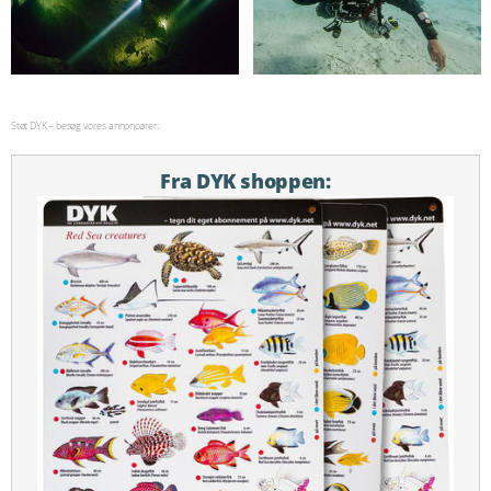
Støt DYK – besøg vores annoncører:
Fra DYK shoppen: