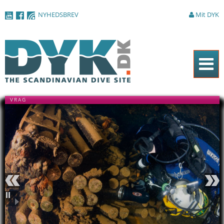
Gå til
NYHEDSBREV
Mit DYK
hovedindhold
Forside
VRAG
Magasinet
Nyheder
Artikler
DYK Guiden
Shop
Forrige
Næste
Om DYK
Pause