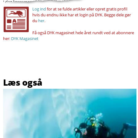
I dag ligger mere end 60 utroligt velbevarede vrag –...
Log ind
for at se fulde artikler eller opret gratis profil
hvis du endnu ikke har et login på DYK. Begge dele gør
du
her
.
Få også DYK magasinet hele året rundt ved at abonnere
her:
DYK Magasinet
Læs også