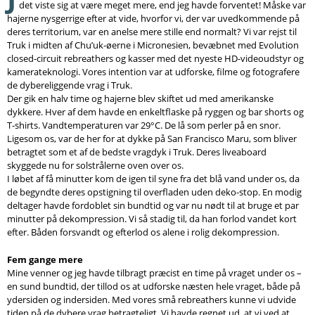
det viste sig at være meget mere, end jeg havde forventet! Måske var
hajerne nysgerrige efter at vide, hvorfor vi, der var uvedkommende på
deres territorium, var en anelse mere stille end normalt? Vi var rejst til
Truk i midten af Chu’uk-øerne i Micronesien, bevæbnet med Evolution
closed-circuit rebreathers og kasser med det nyeste HD-videoudstyr og
kamerateknologi. Vores intention var at udforske, filme og fotografere
de dybereliggende vrag i Truk.
Der gik en halv time og hajerne blev skiftet ud med amerikanske
dykkere. Hver af dem havde en enkeltflaske på ryggen og bar shorts og
T-shirts. Vandtemperaturen var 29°C. De lå som perler på en snor.
Ligesom os, var de her for at dykke på San Francisco Maru, som bliver
betragtet som et af de bedste vragdyk i Truk. Deres liveaboard
skyggede nu for solstrålerne oven over os.
I løbet af få minutter kom de igen til syne fra det blå vand under os, da
de begyndte deres opstigning til overfladen uden deko-stop. En modig
deltager havde fordoblet sin bundtid og var nu nødt til at bruge et par
minutter på dekompression. Vi så stadig til, da han forlod vandet kort
efter. Båden forsvandt og efterlod os alene i rolig dekompression.
Fem gange mere
Mine venner og jeg havde tilbragt præcist en time på vraget under os –
en sund bundtid, der tillod os at udforske næsten hele vraget, både på
ydersiden og indersiden. Med vores små rebreathers kunne vi udvide
tiden på de dybere vrag betragteligt. Vi havde regnet ud, at vi ved at