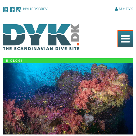
Gå til
NYHEDSBREV
Mit DYK
hovedindhold
Forside
BIOLOGI
Magasinet
Nyheder
Artikler
DYK Guiden
Shop
Om DYK