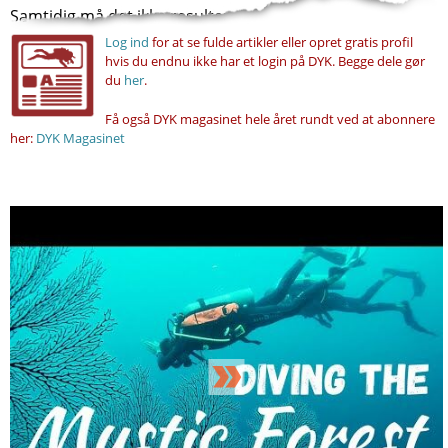
Samtidig må det ikke resultere i, at...
Log ind
for at se fulde artikler eller opret gratis profil
hvis du endnu ikke har et login på DYK. Begge dele gør
du
her
.
Få også DYK magasinet hele året rundt ved at abonnere
her:
DYK Magasinet