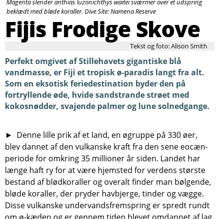
Magenta slender anthias luzonichthys waitei sværmer over et udspring
Søg
beklædt med bløde koraller. Dive Site: Namena Reserve
Fijis Frodige Skove
Tekst og foto: Alison Smith
Perfekt omgivet af Stillehavets gigantiske blå
vandmasse, er Fiji et tropisk ø-paradis langt fra alt.
Som en eksotisk feriedestination byder den på
fortryllende øde, hvide sandstrande strøet med
kokosnødder, svajende palmer og lune solnedgange.
► Denne lille prik af et land, en øgruppe på 330 øer,
blev dannet af den vulkanske kraft fra den sene eocæn-
periode for omkring 35 millioner år siden. Landet har
længe haft ry for at være hjemsted for verdens største
bestand af blødkoraller og overalt finder man bølgende,
bløde koraller, der pryder havbjerge, tinder og vægge.
Disse vulkanske undervandsfremspring er spredt rundt
om ø-kæden og er gennem tiden blevet omdannet af lag