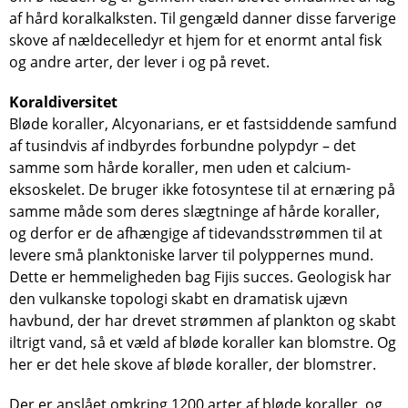
af hård koralkalksten. Til gengæld danner disse farverige
skove af nældecelledyr et hjem for et enormt antal fisk
og andre arter, der lever i og på revet.
Koraldiversitet
Bløde koraller, Alcyonarians, er et fastsiddende samfund
af tusindvis af indbyrdes forbundne polypdyr – det
samme som hårde koraller, men uden et calcium-
eksoskelet. De bruger ikke fotosyntese til at ernæring på
samme måde som deres slægtninge af hårde koraller,
og derfor er de afhængige af tidevandsstrømmen til at
levere små planktoniske larver til polyppernes mund.
Dette er hemmeligheden bag Fijis succes. Geologisk har
den vulkanske topologi skabt en dramatisk ujævn
havbund, der har drevet strømmen af ​​plankton og skabt
iltrigt vand, så et væld af bløde koraller kan blomstre. Og
her er det hele skove af bløde koraller, der blomstrer.
Der er anslået omkring 1200 arter af bløde koraller, og