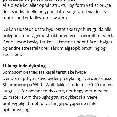
Alle bløde koraller opnår struktur og form ved at bruge
deres individuelle polypper til at suge vand via deres
mund ind i et fælles kanalsystem.
De kan udstøde dette hydrostatiske tryk hurtigt, da alle
polypper modtager instruktionen via et neuralt netværk.
Denne evne beskytter koralskovene under hårde bølger
og andre stressfaktorer såsom algeopblomstring og
sediment.
Lilla og hvid dykning
Somosomo-strædets karakteristiske hvide
Dendronepthya-skove byder på dykning i verdensklasse.
Strømmene på White Wall-dykkerstedet (et 30-40 meter
langt site for advanced dykkere, der begynder med en
25 meter swim through) gør, at dykket skal være
omhyggeligt timet for at fange polypperne i fuld
opblomstring.