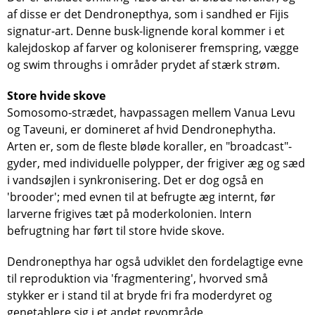
af disse er det Dendronepthya, som i sandhed er Fijis
signatur-art. Denne busk-lignende koral kommer i et
kalejdoskop af farver og koloniserer fremspring, vægge
og swim throughs i områder prydet af stærk strøm.
Store hvide skove
Somosomo-strædet, havpassagen mellem Vanua Levu
og Taveuni, er domineret af hvid Dendronephytha.
Arten er, som de fleste bløde koraller, en "broadcast"-
gyder, med individuelle polypper, der frigiver æg og sæd
i vandsøjlen i synkronisering. Det er dog også en
'brooder'; med evnen til at befrugte æg internt, før
larverne frigives tæt på moderkolonien. Intern
befrugtning har ført til store hvide skove.
Dendronepthya har også udviklet den fordelagtige evne
til reproduktion via 'fragmentering', hvorved små
stykker er i stand til at bryde fri fra moderdyret og
genetablere sig i et andet revområde.