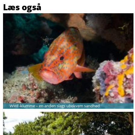
Læs også
WWF-klumme – en anden slags ubekvem sandhed