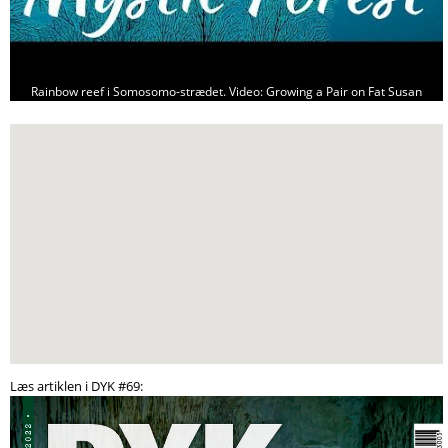
Rainbow reef i Somosomo-strædet. Video: Growing a Pair on Fat Susan
Læs artiklen i DYK #69: