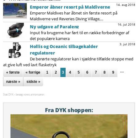
14. aug 2018
Emperor åbner resort på Maldiverne
Emperor Maldives har åbnet sin første resort på
Maldiverne ved Reveries Diving Village,...
16. jul 2018
Ny udgave af Paralenz
Input fra brugerne har ført til en række forbedringer af
det populære kamera
3. jul 2018
Hollis og Oceanic tilbagekalder
regulatorer
De berørte regulatorer kan i sjældne tilfælde stoppe med
at give luft ved lavt flasketryk
Sider
…
« første
« forrige
1
2
3
4
5
6
7
8
9
næste »
sidste »
Støt DYK – besøg vores annoncører:
Fra DYK shoppen: