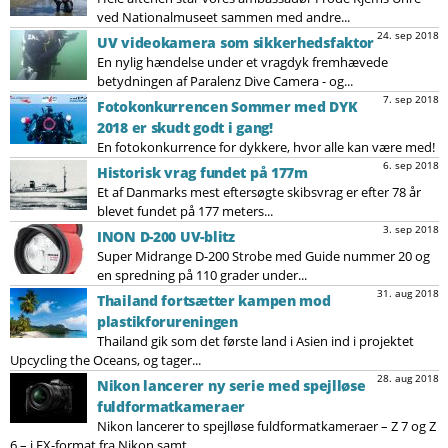
ved Nationalmuseet sammen med andre...
24. sep 2018
UV videokamera som sikkerhedsfaktor
En nylig hændelse under et vragdyk fremhævede
betydningen af ​​Paralenz Dive Camera - og...
7. sep 2018
Fotokonkurrencen Sommer med DYK
2018 er skudt godt i gang!
En fotokonkurrence for dykkere, hvor alle kan være med!
6. sep 2018
Historisk vrag fundet på 177m
Et af Danmarks mest eftersøgte skibsvrag er efter 78 år
blevet fundet på 177 meters...
3. sep 2018
INON D-200 UV-blitz
Super Midrange D-200 Strobe med Guide nummer 20 og
en spredning på 110 grader under...
31. aug 2018
Thailand fortsætter kampen mod
plastikforureningen
Thailand gik som det første land i Asien ind i projektet
Upcycling the Oceans, og tager...
28. aug 2018
Nikon lancerer ny serie med spejlløse
fuldformatkameraer
Nikon lancerer to spejlløse fuldformatkameraer – Z 7 og Z
6 – i FX-format fra Nikon samt...