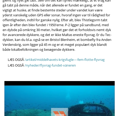
glemt og flyet gik tabt. Selv om det kan synes mærkeligt, at et vrag kan
gå tabt på denne måde, når det allerede er fundet en gang, er det
vigtigt at huske, at finde bestemte steder under vandet kan være
yderst vanskelig uden GPS eller sonar, hvoraf ingen var til rådighed for
offentligheden, indtil for ganske nylig. Efter alt, blev Thistlegorm tabt
igen år efter den blev fundet i 1950'erne. P-2 ligger på sandbund, med
en dybde på omkring 30 meter, hvilket gør det et forholdsvis nemt dyk
for avancerede dykkere, og det er ikke Maltas eneste flyvrag. Er du Tec-
dykker, kan du bl.a. også se en Bristol Blenheim, et bombefly fra Anden
Verdenskrig, som ligger på 45 m og er et meget populært dyk blandt
både lokalbefolkningen og besøgende dykkere.
LÆS OGSÅ
/artikel/middelhavets-krigsfugle-–-fem-flotte-flyvrag
LÆS OGSÅ
/nyheder/flyvrag-fundet-väneren