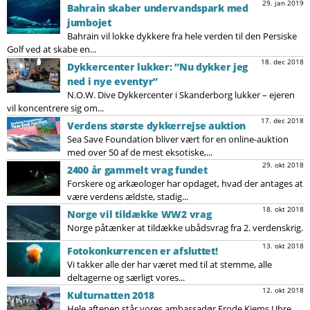
29. jan 2019
Bahrain skaber undervandspark med
jumbojet
Bahrain vil lokke dykkere fra hele verden til den Persiske
Golf ved at skabe en...
18. dec 2018
Dykkercenter lukker: ”Nu dykker jeg
ned i nye eventyr”
N.O.W. Dive Dykkercenter i Skanderborg lukker – ejeren
vil koncentrere sig om...
17. dec 2018
Verdens største dykkerrejse auktion
Sea Save Foundation bliver vært for en online-auktion
med over 50 af de mest eksotiske,...
29. okt 2018
2400 år gammelt vrag fundet
Forskere og arkæologer har opdaget, hvad der antages at
være verdens ældste, stadig...
18. okt 2018
Norge vil tildække WW2 vrag
Norge påtænker at tildække ubådsvrag fra 2. verdenskrig.
13. okt 2018
Fotokonkurrencen er afsluttet!
Vi takker alle der har været med til at stemme, alle
deltagerne og særligt vores...
12. okt 2018
Kulturnatten 2018
Hele aftenen står vores ambassadør Frode Kjems Uhre