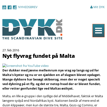
Gå til
NYHEDSBREV
Mit DYK
hovedindhold
Forside
27. feb 2016
Magasinet
Nyt flyvrag fundet på Malta
Nyheder
Der dukker med jævne mellemrum nye vrag op langs og ud for
Artikler
Malta’s kyster og nu er en sjælden en af slagsen blevet opdaget.
Mange dykkere har besøgt skibsvrag, men der er noget specielt
DYK Guiden
ved dykning på et fly, og det er netop hvad der er blevet fundet,
eller retter genfundet lige ved Maltas østkyst.
Shop
Malta, en lille ø-gruppe i den sydlige del af Middelhavet, faktisk er Malta
Om DYK
længere sydpå end Nordafrikas kyst. Nationen består af mere end et
dusin klippeøer, men kun de største tre, Malta, Gozo og Comino, er