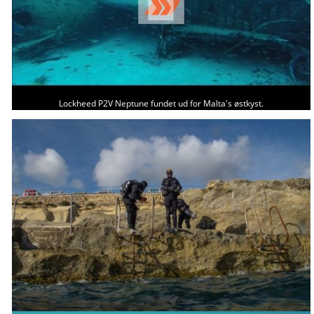
Lockheed P2V Neptune fundet ud for Malta's østkyst.