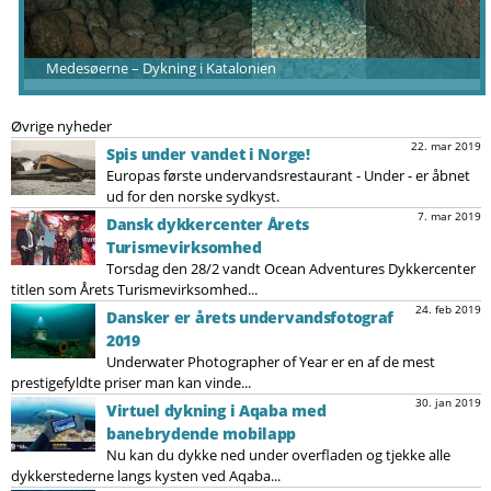
Medesøerne – Dykning i Katalonien
Øvrige nyheder
22. mar 2019
Spis under vandet i Norge!
Europas første undervandsrestaurant - Under - er åbnet
ud for den norske sydkyst.
7. mar 2019
Dansk dykkercenter Årets
Turismevirksomhed
Torsdag den 28/2 vandt Ocean Adventures Dykkercenter
titlen som Årets Turismevirksomhed...
24. feb 2019
Dansker er årets undervandsfotograf
2019
Underwater Photographer of Year er en af de mest
prestigefyldte priser man kan vinde...
30. jan 2019
Virtuel dykning i Aqaba med
banebrydende mobilapp
Nu kan du dykke ned under overfladen og tjekke alle
dykkerstederne langs kysten ved Aqaba...