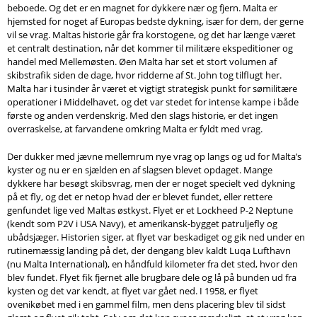
Søg
beboede. Og det er en magnet for dykkere nær og fjern. Malta er
hjemsted for noget af Europas bedste dykning, især for dem, der gerne
vil se vrag. Maltas historie går fra korstogene, og det har længe været
et centralt destination, når det kommer til militære ekspeditioner og
handel med Mellemøsten. Øen Malta har set et stort volumen af
skibstrafik siden de dage, hvor ridderne af St. John tog tilflugt her.
Malta har i tusinder år været et vigtigt strategisk punkt for sømilitære
operationer i Middelhavet, og det var stedet for intense kampe i både
første og anden verdenskrig. Med den slags historie, er det ingen
overraskelse, at farvandene omkring Malta er fyldt med vrag.
Der dukker med jævne mellemrum nye vrag op langs og ud for Malta’s
kyster og nu er en sjælden en af slagsen blevet opdaget. Mange
dykkere har besøgt skibsvrag, men der er noget specielt ved dykning
på et fly, og det er netop hvad der er blevet fundet, eller rettere
genfundet lige ved Maltas østkyst. Flyet er et Lockheed P-2 Neptune
(kendt som P2V i USA Navy), et amerikansk-bygget patruljefly og
ubådsjæger. Historien siger, at flyet var beskadiget og gik ned under en
rutinemæssig landing på det, der dengang blev kaldt Luqa Lufthavn
(nu Malta International), en håndfuld kilometer fra det sted, hvor den
blev fundet. Flyet fik fjernet alle brugbare dele og lå på bunden ud fra
kysten og det var kendt, at flyet var gået ned. I 1958, er flyet
ovenikøbet med i en gammel film, men dens placering blev til sidst