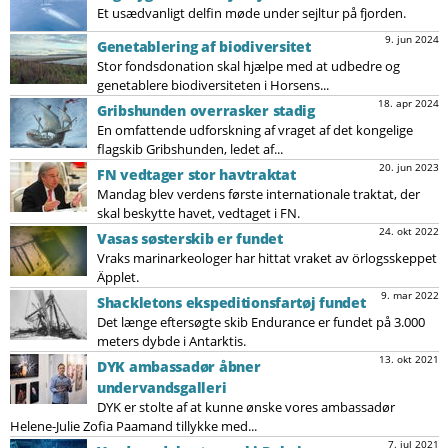
Et usædvanligt delfin møde under sejltur på fjorden.
9. jun 2024
Genetablering af biodiversitet
Stor fondsdonation skal hjælpe med at udbedre og
genetablere biodiversiteten i Horsens...
18. apr 2024
Gribshunden overrasker stadig
En omfattende udforskning af vraget af det kongelige
flagskib Gribshunden, ledet af...
20. jun 2023
FN vedtager stor havtraktat
Mandag blev verdens første internationale traktat, der
skal beskytte havet, vedtaget i FN.
24. okt 2022
Vasas søsterskib er fundet
Vraks marinarkeologer har hittat vraket av örlogsskeppet
Äpplet.
9. mar 2022
Shackletons ekspeditionsfartøj fundet
Det længe eftersøgte skib Endurance er fundet på 3.000
meters dybde i Antarktis.
13. okt 2021
DYK ambassadør åbner
undervandsgalleri
DYK er stolte af at kunne ønske vores ambassadør
Helene-Julie Zofia Paamand tillykke med...
7. jul 2021