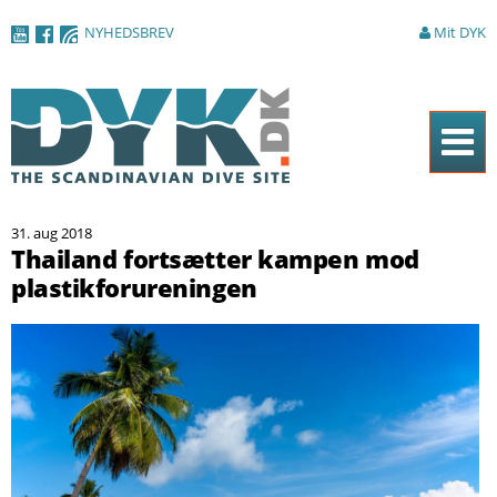
Gå til
NYHEDSBREV
Mit DYK
hovedindhold
Forside
31. aug 2018
Magasinet
Thailand fortsætter kampen mod
plastikforureningen
Nyheder
Artikler
DYK Guiden
Shop
Om DYK