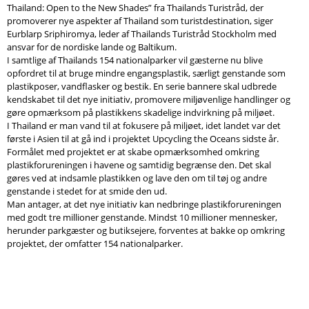
Thailand: Open to the New Shades” fra Thailands Turistråd, der
promoverer nye aspekter af Thailand som turistdestination, siger
Eurblarp Sriphiromya, leder af Thailands Turistråd Stockholm med
ansvar for de nordiske lande og Baltikum.
I samtlige af Thailands 154 nationalparker vil gæsterne nu blive
opfordret til at bruge mindre engangsplastik, særligt genstande som
plastikposer, vandflasker og bestik. En serie bannere skal udbrede
kendskabet til det nye initiativ, promovere miljøvenlige handlinger og
gøre opmærksom på plastikkens skadelige indvirkning på miljøet.
I Thailand er man vand til at fokusere på miljøet, idet landet var det
første i Asien til at gå ind i projektet Upcycling the Oceans sidste år.
Formålet med projektet er at skabe opmærksomhed omkring
plastikforureningen i havene og samtidig begrænse den. Det skal
gøres ved at indsamle plastikken og lave den om til tøj og andre
genstande i stedet for at smide den ud.
Man antager, at det nye initiativ kan nedbringe plastikforureningen
med godt tre millioner genstande. Mindst 10 millioner mennesker,
herunder parkgæster og butiksejere, forventes at bakke op omkring
projektet, der omfatter 154 nationalparker.