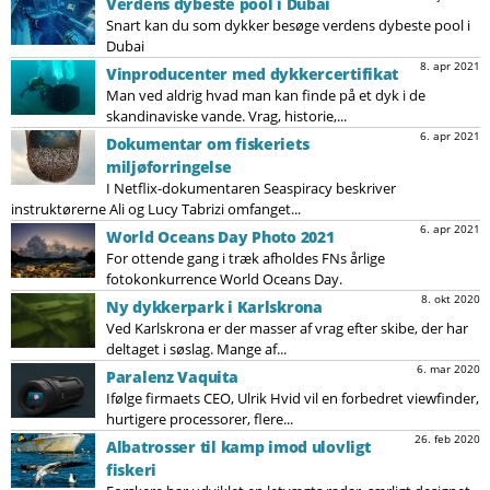
Verdens dybeste pool i Dubai
Snart kan du som dykker besøge verdens dybeste pool i
Dubai
8. apr 2021
Vinproducenter med dykkercertifikat
Man ved aldrig hvad man kan finde på et dyk i de
skandinaviske vande. Vrag, historie,...
6. apr 2021
Dokumentar om fiskeriets
miljøforringelse
I Netflix-dokumentaren Seaspiracy beskriver
instruktørerne Ali og Lucy Tabrizi omfanget...
6. apr 2021
World Oceans Day Photo 2021
For ottende gang i træk afholdes FNs årlige
fotokonkurrence World Oceans Day.
8. okt 2020
Ny dykkerpark i Karlskrona
Ved Karlskrona er der masser af vrag efter skibe, der har
deltaget i søslag. Mange af...
6. mar 2020
Paralenz Vaquita
Ifølge firmaets CEO, Ulrik Hvid vil en forbedret viewfinder,
hurtigere processorer, flere...
26. feb 2020
Albatrosser til kamp imod ulovligt
fiskeri