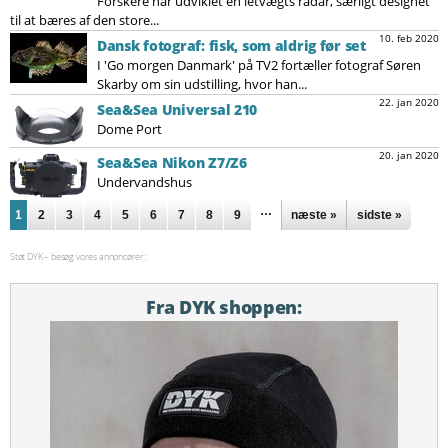
Forskere har udviklet en letvægts radar, særligt designet
til at bæres af den store...
10. feb 2020
Dansk fotograf: fisk, som aldrig før set
I 'Go morgen Danmark' på TV2 fortæller fotograf Søren
Skarby om sin udstilling, hvor han...
22. jan 2020
Sea&Sea Universal 210
Dome Port
20. jan 2020
Sea&Sea Nikon Z7/Z6
Undervandshus
Sider
…
1
2
3
4
5
6
7
8
9
næste »
sidste »
Støt DYK – besøg vores annoncører:
Fra DYK shoppen: