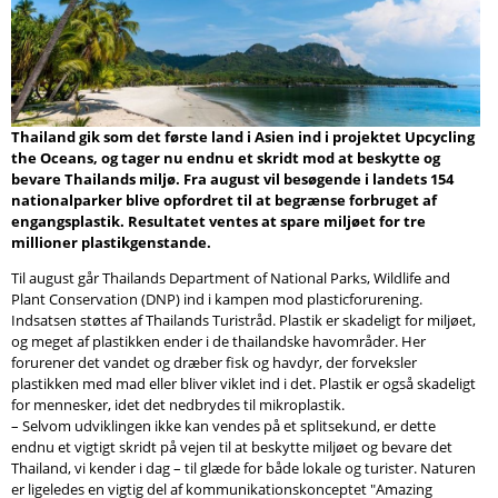
Søg
Thailand gik som det første land i Asien ind i projektet Upcycling
the Oceans, og tager nu endnu et skridt mod at beskytte og
bevare Thailands miljø. Fra august vil besøgende i landets 154
nationalparker blive opfordret til at begrænse forbruget af
engangsplastik. Resultatet ventes at spare miljøet for tre
millioner plastikgenstande.
Til august går Thailands Department of National Parks, Wildlife and
Plant Conservation (DNP) ind i kampen mod plasticforurening.
Indsatsen støttes af Thailands Turistråd. Plastik er skadeligt for miljøet,
og meget af plastikken ender i de thailandske havområder. Her
forurener det vandet og dræber fisk og havdyr, der forveksler
plastikken med mad eller bliver viklet ind i det. Plastik er også skadeligt
for mennesker, idet det nedbrydes til mikroplastik.
– Selvom udviklingen ikke kan vendes på et splitsekund, er dette
endnu et vigtigt skridt på vejen til at beskytte miljøet og bevare det
Thailand, vi kender i dag – til glæde for både lokale og turister. Naturen
er ligeledes en vigtig del af kommunikationskonceptet "Amazing