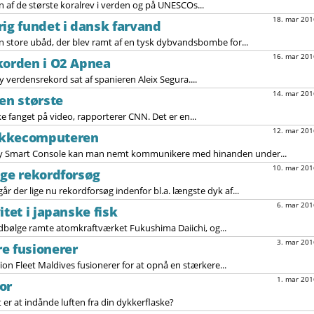
en af de største koralrev i verden og på UNESCOs...
18. mar 201
rig fundet i dansk farvand
n store ubåd, der blev ramt af en tysk dybvandsbombe for...
16. mar 201
korden i O2 Apnea
ny verdensrekord sat af spanieren Aleix Segura....
14. mar 201
en største
e fanget på video, rapporterer CNN. Det er en...
12. mar 201
ykkecomputeren
 Smart Console kan man nemt kommunikere med hinanden under...
10. mar 201
ige rekordforsøg
r der lige nu rekordforsøg indenfor bl.a. længste dyk af...
6. mar 201
itet i japanske fisk
lodbølge ramte atomkraftværket Fukushima Daiichi, og...
3. mar 201
e fusionerer
on Fleet Maldives fusionerer for at opnå en stærkere...
1. mar 201
or
er at indånde luften fra din dykkerflaske?