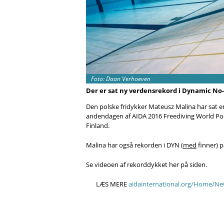
Foto: Daan Verhoeven
Der er sat ny verdensrekord i Dynamic No-F
Den polske fridykker Mateusz Malina har sat 
andendagen af AIDA 2016 Freediving World Po
Finland.
Malina har også rekorden i DYN (
med
finner) p
Se videoen af rekorddykket her på siden.
LÆS MERE
aidainternational.org/Home/N