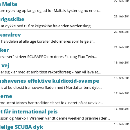
27. feb 201
å Malta
nye vrag op langs og ud for Malta’s kyster og nu er en...
26. feb 201
krigsskibe
 at dykke ned til fire krigsskibe fra anden verdenskrig...
25. feb 201
koralrev
halvdelen af alle uge koraller deformeres som følge af...
21. feb 201
sker
levelser" skriver SCUBAPRO om deres Flux og Flux Twin...
19. feb 201
 vej
sig klar med et ambitiøst rekordforsøg – han vil lave et...
18. feb 201
nshavenes effektive kuldioxid-svampe
s af kuldioxid fra havoverfladen ned i Nordatlantens dyb....
17. feb 201
serne
ducent Mares har traditionelt set fokuseret på at udvikle...
16. feb 201
får international pris
nsson og Marko T Wramén vandt denne weekend præmie i den...
15. feb 201
delige SCUBA dyk