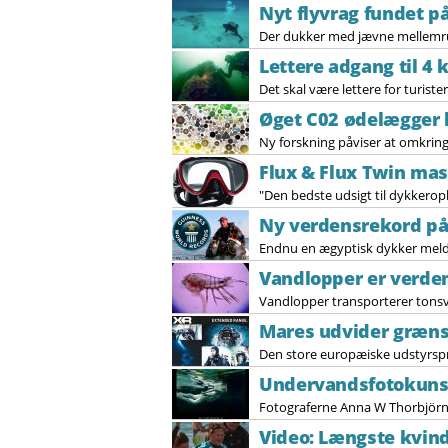
Nyt flyvrag fundet p
Der dukker med jævne mellemrum 
Lettere adgang til 4 
Det skal være lettere for turister
Øget C02 ødelægger 
Ny forskning påviser at omkring 
Flux & Flux Twin ma
"Den bedste udsigt til dykkerop
Ny verdensrekord på
Endnu en ægyptisk dykker melder 
Vandlopper er verde
Vandlopper transporterer tonsvi
Mares udvider græn
Den store europæiske udstyrspro
Undervandsfotokunst 
Fotograferne Anna W Thorbjör
Video: Længste kvin