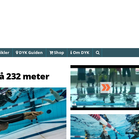
Gå til
hovedindhold
ikler
DYK Guiden
Shop
Om DYK
Søg
å 232 meter