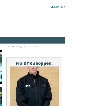
Mit DYK
Støt DYK – besøg vores annoncører:
Fra DYK shoppen: