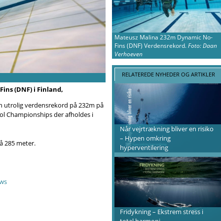
Mateusz Malina 232m Dynamic No-
Fins (DNF) Verdensrekord.
Foto: Daan
Verhoeven
RELATEREDE NYHEDER OG ARTIKLER
ins (DNF) i Finland,
en utrolig verdensrekord på 232m på
ol Championships der afholdes i
Når vejrtrækning bliver en risiko
– Hypen omkring
å 285 meter.
hyperventilering
ews
Fridykning – Ekstrem stress i
total harmoni