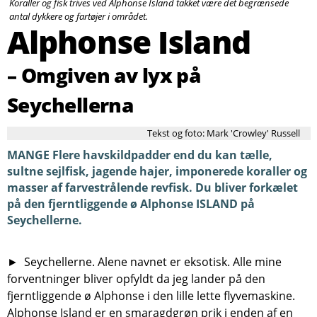
Koraller og fisk trives ved Alphonse Island takket være det begrænsede
Søg
antal dykkere og fartøjer i området.
Alphonse Island
– Omgiven av lyx på
Seychellerna
Tekst og foto: Mark 'Crowley' Russell
MANGE Flere havskildpadder end du kan tælle,
sultne sejlfisk, jagende hajer, imponerede koraller og
masser af farvestrålende revfisk. Du bliver forkælet
på den fjerntliggende ø Alphonse ISLAND på
Seychellerne.
► Seychellerne. Alene navnet er eksotisk. Alle mine
forventninger bliver opfyldt da jeg lander på den
fjerntliggende ø Alphonse i den lille lette flyvemaskine.
Alphonse Island er en smaragdgrøn prik i enden af en