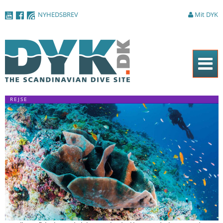
Gå til
NYHEDSBREV
Mit DYK
hovedindhold
Forside
REJSE
Magasinet
Nyheder
Artikler
DYK Guiden
Shop
Om DYK