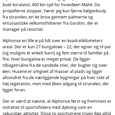
buet koralatol, 400 km syd for hovedøen Mahé. Da
propellerne stopper, hører jeg kun fjerne bølgeskvulp
fra stranden, en let brise gennem palmerne og
entusiastiske velkomsthilsener fra Gordon, der er
manager på resortet.
Alphonse en lille ø på lidt over en kvadratkilometers
areal. Der er kun 27 bungalows – 22, der egner sig til par
(og muligvis et enkelt barn) og fem større til familier på
fire. Hver bungalow er meget privat. De ligger
tilbagetrukne fra de sandede stier, der bugter sig over
øen. Husene er omgivet af masser af plads og ligger
afsondret fra de nærliggende bygninger på hver side af
høj vegetation, men med åben adgang til stranden, der
ligger foran.
Der er værd at nævne, at Alphonse først og fremmest er
indrettet til sportsfiskere med dykning som en
sekundær aktivitet. Disse to sportsgrene trives ikke altid