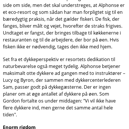
side om side, men det skal understreges, at Alphonse er
et eco-resort og som sådan har man forpligtet sig til en
bæredygtig praksis, når det gælder fiskeri. De fisk, der
fanges, bliver målt og vejet, hvorefter de straks frigives.
Undtaget er fangst, der bringes tilbage til køkkenerne i
restauranten og til de arbejdere, der bor på øen. Hvis
fisken ikke er nødvendig, tages den ikke med hjem.
Set fra et dykkeperspektiv er resortets dedikation til
naturbevarelse også meget tydelig. Alphonse betjener
maksimalt otte dykkere ad gangen med to instruktører –
Lucy og Byron, der sammen med dykkercenterlederen
Sam, passer godt på dykkegæsterne. Der er ingen
planer om at øge antallet af dykkere på øen. Som
Gordon fortalte os under middagen: "Vi vil ikke have
flere dykkere ind, men gerne det samme antal hele
tiden".
Enorm rigdom