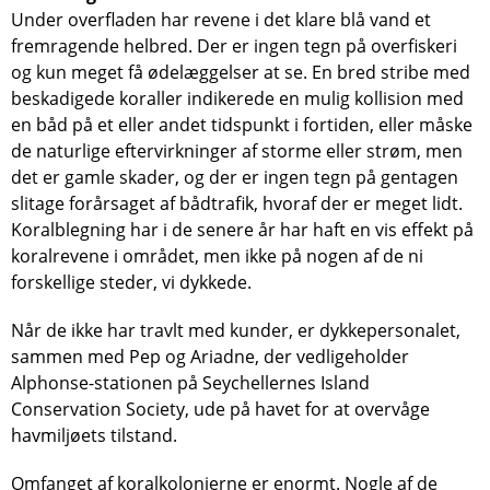
Under overfladen har revene i det klare blå vand et
fremragende helbred. Der er ingen tegn på overfiskeri
og kun meget få ødelæggelser at se. En bred stribe med
beskadigede koraller indikerede en mulig kollision med
en båd på et eller andet tidspunkt i fortiden, eller måske
de naturlige eftervirkninger af storme eller strøm, men
det er gamle skader, og der er ingen tegn på gentagen
slitage forårsaget af bådtrafik, hvoraf der er meget lidt.
Koralblegning har i de senere år har haft en vis effekt på
koralrevene i området, men ikke på nogen af de ni
forskellige steder, vi dykkede.
Når de ikke har travlt med kunder, er dykkepersonalet,
sammen med Pep og Ariadne, der vedligeholder
Alphonse-stationen på Seychellernes Island
Conservation Society, ude på havet for at overvåge
havmiljøets tilstand.
Omfanget af koralkolonierne er enormt. Nogle af de