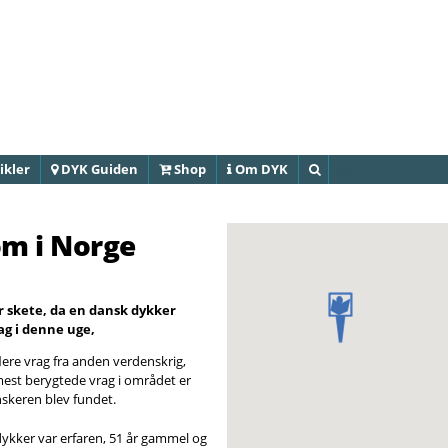
Gå til
hovedindhold
ikler
DYK Guiden
Shop
Om DYK
Søg
m i Norge
r skete, da en dansk dykker
g i denne uge,
lere vrag fra anden verdenskrig,
mest berygtede vrag i området er
anskeren blev fundet.
dykker var erfaren, 51 år gammel og