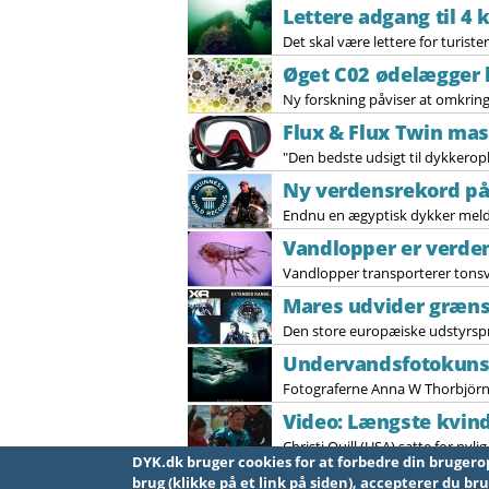
Lettere adgang til 4 
Det skal være lettere for turister
Øget C02 ødelægger 
Ny forskning påviser at omkring 
Flux & Flux Twin ma
"Den bedste udsigt til dykkerop
Ny verdensrekord på
Endnu en ægyptisk dykker melder 
Vandlopper er verde
Vandlopper transporterer tonsvi
Mares udvider græn
Den store europæiske udstyrspro
Undervandsfotokunst 
Fotograferne Anna W Thorbjör
Video: Længste kvin
Christi Quill (USA) satte for nyl
DYK.dk bruger cookies for at forbedre din brugeroplevelse på site
Sider
« første
« forrige
…
5
6
7
8
9
10
brug (klikke på et link på siden), accepterer du br