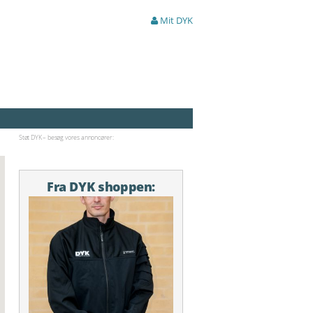
Mit DYK
Støt DYK – besøg vores annoncører:
Fra DYK shoppen: