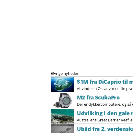
Øvrige nyheder
$1M fra DiCaprio til 
At vinde en Oscar var en fin præ
M2 fra ScubaPro
Der er dykkercomputere, og så e
Udvilking i den gale 
Australiens Great Barrier Reef, 
Ubåd fra 2. verdensk