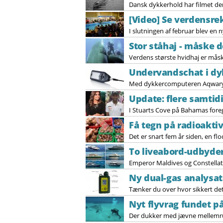
Dansk dykkerhold har filmet de
[Video] Se verdensre
I slutningen af februar blev en 
Stor ståhaj - måske d
Verdens største hvidhaj er måsk
Undervandschat i d
Med dykkercomputeren Aqwary
Update: flere samtid
I Stuarts Cove på Bahamas foregå
Få tegn på radioaktiv
Det er snart fem år siden, en f
To liveabord-udbyder
Emperor Maldives og Constellati
Ny dual-gas analysat
Tænker du over hvor sikkert det 
Nyt flyvrag fundet p
Der dukker med jævne mellemrum 