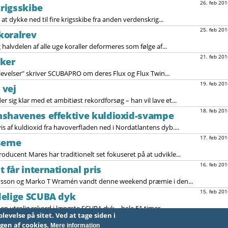
26. feb 201
krigsskibe
 at dykke ned til fire krigsskibe fra anden verdenskrig...
25. feb 201
koralrev
halvdelen af alle uge koraller deformeres som følge af...
21. feb 201
sker
levelser" skriver SCUBAPRO om deres Flux og Flux Twin...
19. feb 201
 vej
sig klar med et ambitiøst rekordforsøg – han vil lave et...
18. feb 201
nshavenes effektive kuldioxid-svampe
s af kuldioxid fra havoverfladen ned i Nordatlantens dyb....
17. feb 201
serne
ducent Mares har traditionelt set fokuseret på at udvikle...
16. feb 201
får international pris
nsson og Marko T Wramén vandt denne weekend præmie i den...
15. feb 201
delige SCUBA dyk
ig en utrolig rekord i længste SCUBA dyk – hele 51 timer...
t. Ved at tage siden i
11
12
13
…
næste »
sidste »
ugen af cookies.
Mere information