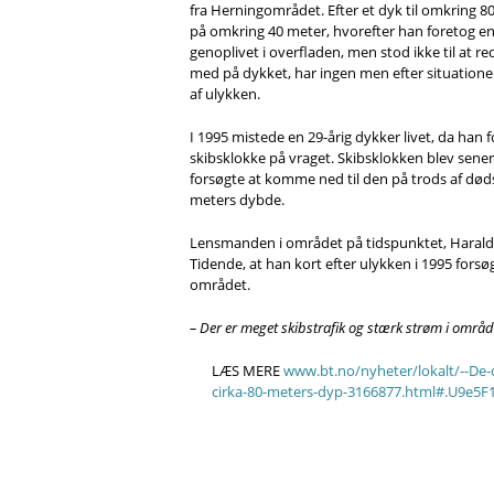
fra Herningområdet. Efter et dyk til omkring 
på omkring 40 meter, hvorefter han foretog en
genoplivet i overfladen, men stod ikke til at r
med på dykket, har ingen men efter situationen
af ulykken.
I 1995 mistede en 29-årig dykker livet, da han 
skibsklokke på vraget. Skibsklokken blev sener
forsøgte at komme ned til den på trods af døds
meters dybde.
Lensmanden i området på tidspunktet, Harald A
Tidende, at han kort efter ulykken i 1995 fors
området.
– Der er meget skibstrafik og stærk strøm i områd
LÆS MERE
www.bt.no/nyheter/lokalt/--De-
cirka-80-meters-dyp-3166877.html#.U9e5