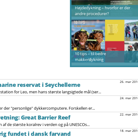
Højdedykning – hvorfor er der
andre procedurer?
10 tips – til bedre
makkerdykning
26. mar 201
marine reservat i Seychellerne
station for Leo, men hans største langsigtede mål (ser...
24. mar 201
r der "personlige" dykkercomputere. Forskellen er...
22. mar 201
retning: Great Barrier Reef
en af de største koralrev i verden og på UNESCOs...
18. mar 201
rig fundet i dansk farvand