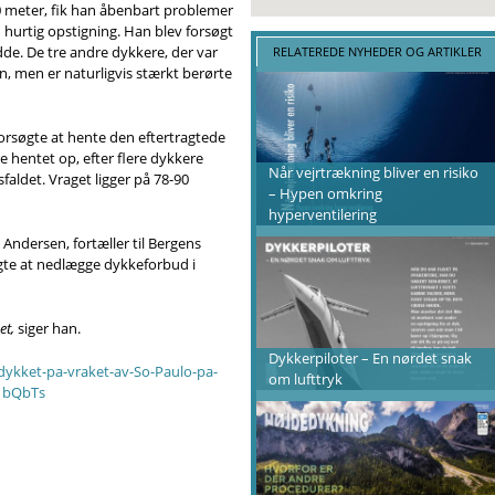
80 meter, fik han åbenbart problemer
 hurtig opstigning. Han blev forsøgt
edde. De tre andre dykkere, der var
RELATEREDE NYHEDER OG ARTIKLER
, men er naturligvis stærkt berørte
forsøgte at hente den eftertragtede
e hentet op, efter flere dykkere
Når vejrtrækning bliver en risiko
faldet. Vraget ligger på 78-90
– Hypen omkring
hyperventilering
ndersen, fortæller til Bergens
øgte at nedlægge dykkeforbud i
et,
siger han.
Dykkerpiloter – En nørdet snak
dykket-pa-vraket-av-So-Paulo-pa-
om lufttryk
F1bQbTs