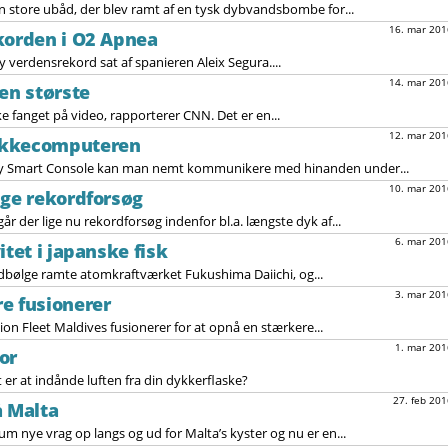
n store ubåd, der blev ramt af en tysk dybvandsbombe for...
16. mar 201
korden i O2 Apnea
ny verdensrekord sat af spanieren Aleix Segura....
14. mar 201
en største
e fanget på video, rapporterer CNN. Det er en...
12. mar 201
ykkecomputeren
 Smart Console kan man nemt kommunikere med hinanden under...
10. mar 201
ige rekordforsøg
r der lige nu rekordforsøg indenfor bl.a. længste dyk af...
6. mar 201
itet i japanske fisk
lodbølge ramte atomkraftværket Fukushima Daiichi, og...
3. mar 201
e fusionerer
on Fleet Maldives fusionerer for at opnå en stærkere...
1. mar 201
or
er at indånde luften fra din dykkerflaske?
27. feb 201
å Malta
nye vrag op langs og ud for Malta’s kyster og nu er en...