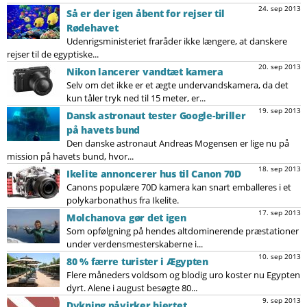
24. sep 2013
Så er der igen åbent for rejser til
Rødehavet
Udenrigsministeriet fraråder ikke længere, at danskere
rejser til de egyptiske...
20. sep 2013
Nikon lancerer vandtæt kamera
Selv om det ikke er et ægte undervandskamera, da det
kun tåler tryk ned til 15 meter, er...
19. sep 2013
Dansk astronaut tester Google-briller
på havets bund
Den danske astronaut Andreas Mogensen er lige nu på
mission på havets bund, hvor...
18. sep 2013
Ikelite annoncerer hus til Canon 70D
Canons populære 70D kamera kan snart emballeres i et
polykarbonathus fra Ikelite.
17. sep 2013
Molchanova gør det igen
Som opfølgning på hendes altdominerende præstationer
under verdensmesterskaberne i...
10. sep 2013
80 % færre turister i Ægypten
Flere måneders voldsom og blodig uro koster nu Egypten
dyrt. Alene i august besøgte 80...
9. sep 2013
Dykning påvirker hjertet