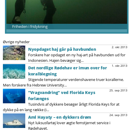
Friheden i fridykning
Øvrige nyheder
2. okt 2013
Nyopdaget haj går på havbunden
Forskere har opdaget en ny haj-art på havbunden ud for
Indonesien. Hajen bevæger sig...
1. okt 2013
Det nordlige Rødehav er imun over for
koralblegning
Stigende temperaturer verdenshavene truer korallerne.
Men forskere fra Hebrew University...
25. sep 2013
”Vragvandring” ved Florida Keys
forlænges
Tusindvis af dykkere besøger årligt Florida Keys for at
dykke på en lang række (i...
24. sep 2013
Aml Hayaty – en dykkers drøm
Nyt luksusfartøj lover ægte femstjernet service i
Rødehavet.