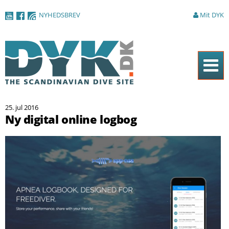
Gå til
NYHEDSBREV
Mit DYK
hovedindhold
Forside
25. jul 2016
Magasinet
Ny digital online logbog
Nyheder
Artikler
DYK Guiden
Shop
Om DYK