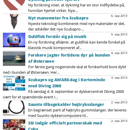
Ny forskning viser, at dykning har en stor indflydelse på,
hvordan hjertet virker. Nye...
6. sep 2013
Nyt manometer fra Scubapro
Nyeste teknologi kombineret med nye materialer er det,
der adskiller det nye Scubapro-...
5. sep 2013
Guldfisk forstår sig på musik
En ny forskning afslører, at guldfisk kan kende forskel på
klassisk musik komponeret af...
4. sep 2013
Forskere jagter fortidens dyr på bunden
af Østersøen
For første gang nogensinde skal et forskerhold bore dybt
ned i bunden af Østersøen. Her...
3. sep 2013
Scubapro og AWARE-dag i Kerteminde
med Diving 2000
På søndag d. 8. september er dykkercentret Diving 2000
vært for et spændende event i...
2. sep 2013
Suunto tilbagekalder højtryksslanger
En begrænset parti af højtryks-gummislanger, der leveres
med Suunto dykkercomputere til...
2. sep 2013
SSI indgår officielt partnerskab med
Cuba