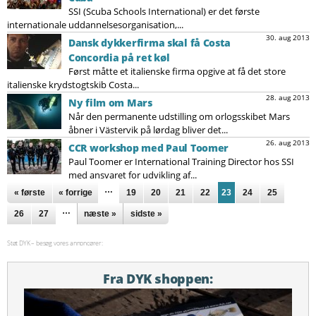
SSI (Scuba Schools International) er det første
internationale uddannelsesorganisation,...
30. aug 2013
Dansk dykkerfirma skal få Costa
Concordia på ret køl
Først måtte et italienske firma opgive at få det store
italienske krydstogtskib Costa...
28. aug 2013
Ny film om Mars
Når den permanente udstilling om orlogsskibet Mars
åbner i Västervik på lørdag bliver det...
26. aug 2013
CCR workshop med Paul Toomer
Paul Toomer er International Training Director hos SSI
med ansvaret for udvikling af...
Sider
…
« første
« forrige
19
20
21
22
23
24
25
…
26
27
næste »
sidste »
Støt DYK – besøg vores annoncører:
Fra DYK shoppen: