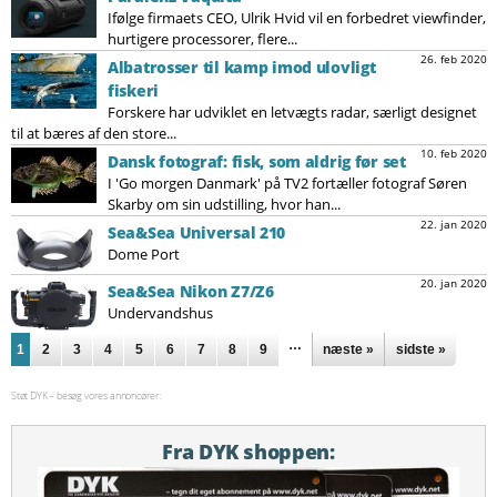
Ifølge firmaets CEO, Ulrik Hvid vil en forbedret viewfinder,
hurtigere processorer, flere...
26. feb 2020
Albatrosser til kamp imod ulovligt
fiskeri
Forskere har udviklet en letvægts radar, særligt designet
til at bæres af den store...
10. feb 2020
Dansk fotograf: fisk, som aldrig før set
I 'Go morgen Danmark' på TV2 fortæller fotograf Søren
Skarby om sin udstilling, hvor han...
22. jan 2020
Sea&Sea Universal 210
Dome Port
20. jan 2020
Sea&Sea Nikon Z7/Z6
Undervandshus
Sider
…
1
2
3
4
5
6
7
8
9
næste »
sidste »
Støt DYK – besøg vores annoncører:
Fra DYK shoppen: