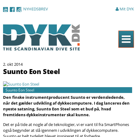
Gå til
NYHEDSBREV
Mit DYK
hovedindhold
Forside
2. okt 2014
Magasinet
Suunto Eon Steel
Nyheder
Artikler
Suunto Eon Steel
Den finske instrumentproducent Suunto er verdensledende,
DYK Guiden
når det gælder udvikling af dykkecomputere. I dag lanceres den
nyeste satsning, Suunto Eon Steel som et bud på, hvad
fremtidens dykkeinstrumenter skal kunne.
Shop
Det er på tide at nogle af de teknologier, vi er vant til fra SmartPhones
Om DYK
også begynder at slå igennem i udviklingen af dykkecomputere.
Suunto er helt tydeligt blevet inspireret til at forbedre