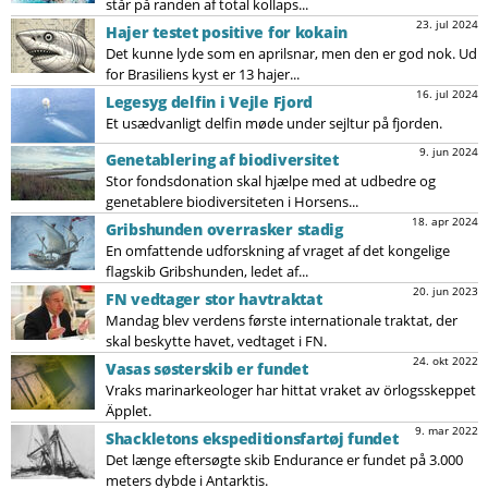
står på randen af total kollaps...
23. jul 2024
Hajer testet positive for kokain
Det kunne lyde som en aprilsnar, men den er god nok. Ud
for Brasiliens kyst er 13 hajer...
16. jul 2024
Legesyg delfin i Vejle Fjord
Et usædvanligt delfin møde under sejltur på fjorden.
9. jun 2024
Genetablering af biodiversitet
Stor fondsdonation skal hjælpe med at udbedre og
genetablere biodiversiteten i Horsens...
18. apr 2024
Gribshunden overrasker stadig
En omfattende udforskning af vraget af det kongelige
flagskib Gribshunden, ledet af...
20. jun 2023
FN vedtager stor havtraktat
Mandag blev verdens første internationale traktat, der
skal beskytte havet, vedtaget i FN.
24. okt 2022
Vasas søsterskib er fundet
Vraks marinarkeologer har hittat vraket av örlogsskeppet
Äpplet.
9. mar 2022
Shackletons ekspeditionsfartøj fundet
Det længe eftersøgte skib Endurance er fundet på 3.000
meters dybde i Antarktis.