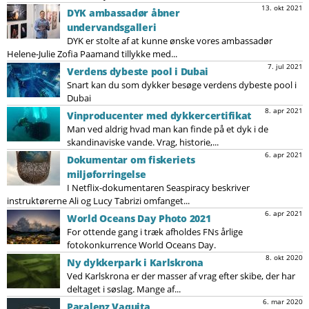
13. okt 2021
DYK ambassadør åbner
undervandsgalleri
DYK er stolte af at kunne ønske vores ambassadør
Helene-Julie Zofia Paamand tillykke med...
7. jul 2021
Verdens dybeste pool i Dubai
Snart kan du som dykker besøge verdens dybeste pool i
Dubai
8. apr 2021
Vinproducenter med dykkercertifikat
Man ved aldrig hvad man kan finde på et dyk i de
skandinaviske vande. Vrag, historie,...
6. apr 2021
Dokumentar om fiskeriets
miljøforringelse
I Netflix-dokumentaren Seaspiracy beskriver
instruktørerne Ali og Lucy Tabrizi omfanget...
6. apr 2021
World Oceans Day Photo 2021
For ottende gang i træk afholdes FNs årlige
fotokonkurrence World Oceans Day.
8. okt 2020
Ny dykkerpark i Karlskrona
Ved Karlskrona er der masser af vrag efter skibe, der har
deltaget i søslag. Mange af...
6. mar 2020
Paralenz Vaquita