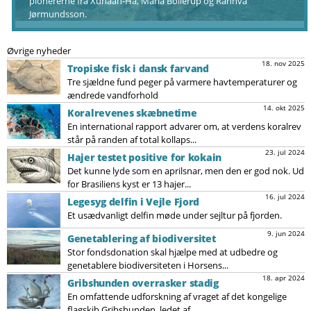
pionererne fra Xunaan-Ha, Maria Bollerup og Rannvá
Jørmundsson.
Øvrige nyheder
18. nov 2025
Tropiske fisk i dansk farvand
Tre sjældne fund peger på varmere havtemperaturer og
ændrede vandforhold
14. okt 2025
Koralrevenes skæbnetime
En international rapport advarer om, at verdens koralrev
står på randen af total kollaps...
23. jul 2024
Hajer testet positive for kokain
Det kunne lyde som en aprilsnar, men den er god nok. Ud
for Brasiliens kyst er 13 hajer...
16. jul 2024
Legesyg delfin i Vejle Fjord
Et usædvanligt delfin møde under sejltur på fjorden.
9. jun 2024
Genetablering af biodiversitet
Stor fondsdonation skal hjælpe med at udbedre og
genetablere biodiversiteten i Horsens...
18. apr 2024
Gribshunden overrasker stadig
En omfattende udforskning af vraget af det kongelige
flagskib Gribshunden, ledet af...