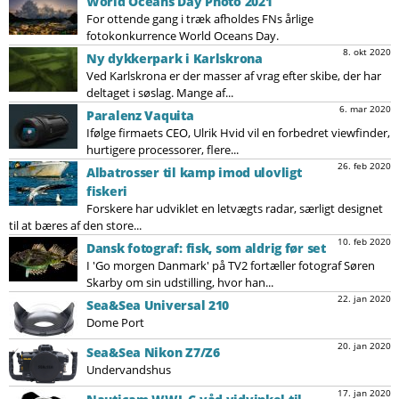
World Oceans Day Photo 2021
For ottende gang i træk afholdes FNs årlige
fotokonkurrence World Oceans Day.
8. okt 2020
Ny dykkerpark i Karlskrona
Ved Karlskrona er der masser af vrag efter skibe, der har
deltaget i søslag. Mange af...
6. mar 2020
Paralenz Vaquita
Ifølge firmaets CEO, Ulrik Hvid vil en forbedret viewfinder,
hurtigere processorer, flere...
26. feb 2020
Albatrosser til kamp imod ulovligt
fiskeri
Forskere har udviklet en letvægts radar, særligt designet
til at bæres af den store...
10. feb 2020
Dansk fotograf: fisk, som aldrig før set
I 'Go morgen Danmark' på TV2 fortæller fotograf Søren
Skarby om sin udstilling, hvor han...
22. jan 2020
Sea&Sea Universal 210
Dome Port
20. jan 2020
Sea&Sea Nikon Z7/Z6
Undervandshus
17. jan 2020