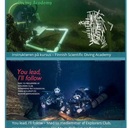
Instruktøren på kursus – Finnish Scientific Diving Academy
You lead, I’ll follow – Mød to medlemmer af Explorers Club,