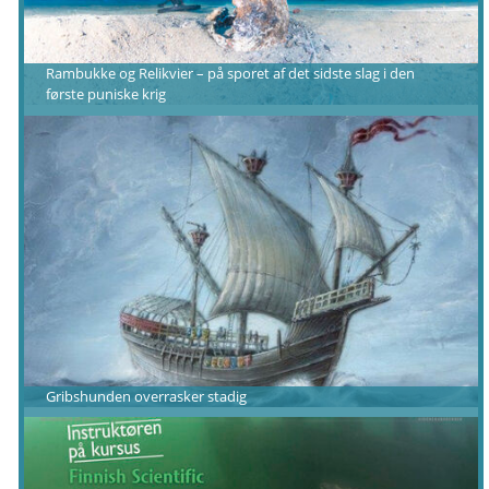
Rambukke og Relikvier – på sporet af det sidste slag i den
første puniske krig
Gribshunden overrasker stadig