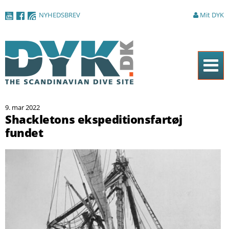
Gå til
NYHEDSBREV
Mit DYK
hovedindhold
Forside
9. mar 2022
Magasinet
Shackletons ekspeditionsfartøj
fundet
Nyheder
Artikler
DYK Guiden
Shop
Om DYK