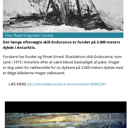
Søg
Foto: Royal Grographic Society
Det længe eftersøgte skib Endurance er fundet på 3.000 meters
dybde i Antarktis.
Forskere har fundet og filmet Ernest Shackletons skib Endurance, som
sank i 1915 i Antarktis efter at være blevet beskadiget af pakis. Vraget
er dog uden for rækkevidde for os dykkere på 3.000 meters dybde med
er ifølge billederne meget velbevaret.
LÆS MERE
bbc.com/news/science-environment-60662541