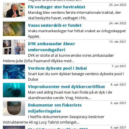
20. jun 2023
FN vedtager stor havtraktat
Mandag blev verdens første internationale traktat, der
skal beskytte havet, vedtaget i FN.
24. okt 2022
Vasas søsterskib er fundet
Vraks marinarkeologer har hittat vraket av örlogsskeppet
Äpplet.
13. okt 2021
DYK ambassadør åbner
undervandsgalleri
DYK er stolte af at kunne ønske vores ambassadør
Helene-Julie Zofia Paamand tillykke med...
7. jul 2021
Verdens dybeste pool i Dubai
Snart kan du som dykker besøge verdens dybeste pool i
Dubai
8. apr 2021
Vinproducenter med dykkercertifikat
Man ved aldrig hvad man kan finde på et dyk i de
skandinaviske vande. Vrag, historie,...
6. apr 2021
Dokumentar om fiskeriets
miljøforringelse
I Netflix-dokumentaren Seaspiracy beskriver
instruktørerne Ali og Lucy Tabrizi omfanget...
6. apr 2021