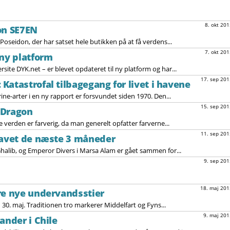
8. okt 201
on SE7EN
seidon, der har satset hele butikken på at få verdens...
7. okt 201
 ny platform
site DYK.net – er blevet opdateret til ny platform og har...
17. sep 201
Katastrofal tilbagegang for livet i havene
ne-arter i en ny rapport er forsvundet siden 1970. Den...
15. sep 201
 Dragon
verden er farverig, da man generelt opfatter farverne...
11. sep 201
havet de næste 3 måneder
halib, og Emperor Divers i Marsa Alam er gået sammen for...
9. sep 201
18. maj 201
re nye undervandsstier
30. maj. Traditionen tro markerer Middelfart og Fyns...
9. maj 201
ander i Chile