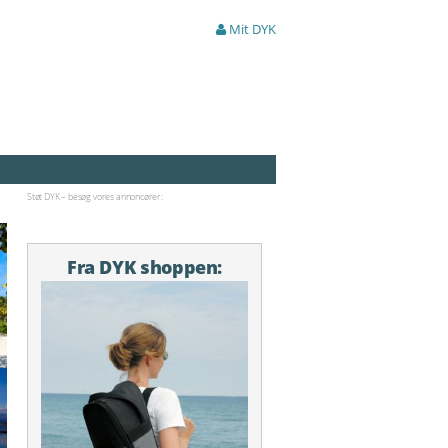
Mit DYK
Støt DYK – besøg vores annoncører:
Fra DYK shoppen: