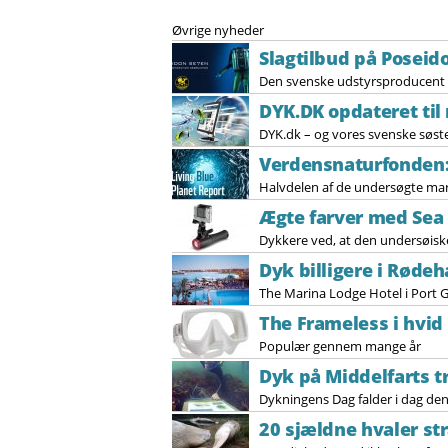
Øvrige nyheder
Slagtilbud på Poseid
Den svenske udstyrsproducent Po
DYK.DK opdateret til
DYK.dk – og vores svenske søster
Verdensnaturfonden: 
Halvdelen af de undersøgte mari
Ægte farver med Sea
Dykkere ved, at den undersøiske 
Dyk billigere i Røde
The Marina Lodge Hotel i Port G
The Frameless i hvid
Populær gennem mange år
Dyk på Middelfarts t
Dykningens Dag falder i dag den 
20 sjældne hvaler str