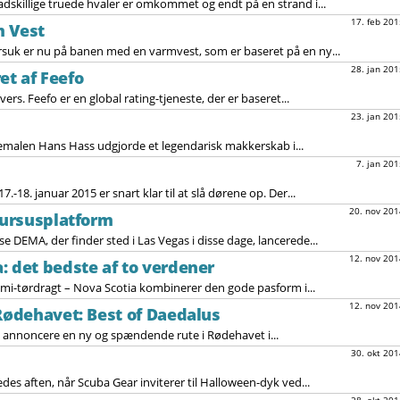
dskillige truede hvaler er omkommet og endt på en strand i...
17. feb 201
m Vest
suk er nu på banen med en varmvest, som er baseret på en ny...
28. jan 201
t af Feefo
ers. Feefo er en global rating-tjeneste, der er baseret...
23. jan 201
alen Hans Hass udgjorde et legendarisk makkerskab i...
7. jan 201
-18. januar 2015 er snart klar til at slå dørene op. Der...
20. nov 201
 kursusplatform
 DEMA, der finder sted i Las Vegas i disse dage, lancerede...
12. nov 201
: det bedste af to verdener
semi-tørdragt – Nova Scotia kombinerer den gode pasform i...
12. nov 201
 Rødehavet: Best of Daedalus
e annoncere en ny og spændende rute i Rødehavet i...
30. okt 201
des aften, når Scuba Gear inviterer til Halloween-dyk ved...