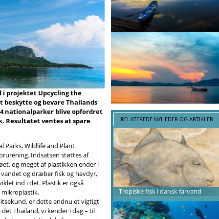
d i projektet Upcycling the
t beskytte og bevare Thailands
54 nationalparker blive opfordret
RELATEREDE NYHEDER OG ARTIKLER
k. Resultatet ventes at spare
l Parks, Wildlife and Plant
rurening. Indsatsen støttes af
jøet, og meget af plastikken ender i
 vandet og dræber fisk og havdyr,
klet ind i det. Plastik er også
Tropiske fisk i dansk farvand
 mikroplastik.
itsekund, er dette endnu et vigtigt
 det Thailand, vi kender i dag – til