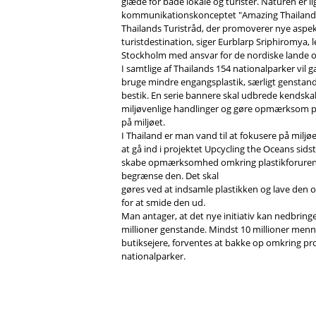
glæde for både lokale og turister. Naturen er lig
kommunikationskonceptet "Amazing Thailand:
Thailands Turistråd, der promoverer nye aspek
turistdestination, siger Eurblarp Sriphiromya, l
Stockholm med ansvar for de nordiske lande o
I samtlige af Thailands 154 nationalparker vil g
bruge mindre engangsplastik, særligt genstand
bestik. En serie bannere skal udbrede kendskab
miljøvenlige handlinger og gøre opmærksom på
på miljøet.
I Thailand er man vand til at fokusere på miljøet,
at gå ind i projektet Upcycling the Oceans sids
skabe opmærksomhed omkring plastikforureni
begrænse den. Det skal
gøres ved at indsamle plastikken og lave den o
for at smide den ud.
Man antager, at det nye initiativ kan nedbring
millioner genstande. Mindst 10 millioner men
butiksejere, forventes at bakke op omkring pro
nationalparker.