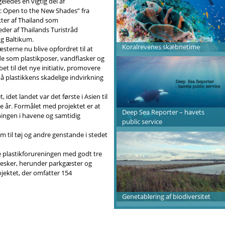
eledes en vigtig del af
 Open to the New Shades” fra
ter af Thailand som
eder af Thailands Turistråd
g Baltikum.
Koralrevenes skæbnetime
æsterne nu blive opfordret til at
e som plastikposer, vandflasker og
et til det nye initiativ, promovere
 plastikkens skadelige indvirkning
 idet landet var det første i Asien til
te år. Formålet med projektet er at
Deep Sea Reporter – havets
ngen i havene og samtidig
public service
m til tøj og andre genstande i stedet
e plastikforureningen med godt tre
nesker, herunder parkgæster og
jektet, der omfatter 154
Genetablering af biodiversitet