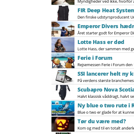
Myndigheder ved ikke, hvorfor a
FIR Deep Heat Syste
Den finske udstyrsproducent Ur
Emperor Divers hædre
Året starter godt for Emperor Div
Lotte Hass er død
Lotte Hass, der sammen med gem
Ferie i Forum
Rejsemessen Ferie i Forum den 17.
SSI lancerer helt ny
På verdens største branchemesse
Scubapro Nova Scotia
Halvt klassisk våddragt, halvt 
Ny blue o two rute i
Blue o two er glade for at kunn
Tør du være med?
Kom og med til en totalt anderle