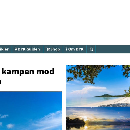
Gå til
hovedindhold
ikler
DYK Guiden
Shop
Om DYK
Søg
er kampen mod
n