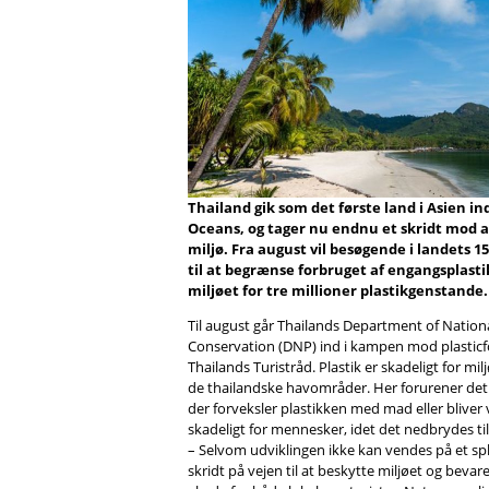
Thailand gik som det første land i Asien in
Oceans, og tager nu endnu et skridt mod a
miljø. Fra august vil besøgende i landets 1
til at begrænse forbruget af engangsplasti
miljøet for tre millioner plastikgenstande.
Til august går Thailands Department of Nationa
Conservation (DNP) ind i kampen mod plasticfo
Thailands Turistråd. Plastik er skadeligt for mil
de thailandske havområder. Her forurener det
der forveksler plastikken med mad eller bliver vi
skadeligt for mennesker, idet det nedbrydes til
– Selvom udviklingen ikke kan vendes på et spl
skridt på vejen til at beskytte miljøet og bevare