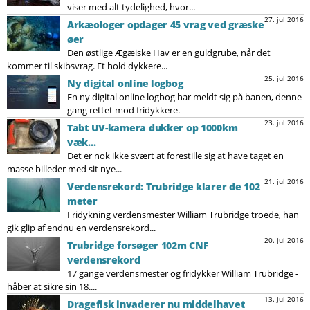
viser med alt tydelighed, hvor...
27. jul 2016
Arkæologer opdager 45 vrag ved græske
øer
Den østlige Ægæiske Hav er en guldgrube, når det
kommer til skibsvrag. Et hold dykkere...
25. jul 2016
Ny digital online logbog
En ny digital online logbog har meldt sig på banen, denne
gang rettet mod fridykkere.
23. jul 2016
Tabt UV-kamera dukker op 1000km
væk...
Det er nok ikke svært at forestille sig at have taget en
masse billeder med sit nye...
21. jul 2016
Verdensrekord: Trubridge klarer de 102
meter
Fridykning verdensmester William Trubridge troede, han
gik glip af endnu en verdensrekord...
20. jul 2016
Trubridge forsøger 102m CNF
verdensrekord
17 gange verdensmester og fridykker William Trubridge -
håber at sikre sin 18....
13. jul 2016
Dragefisk invaderer nu middelhavet