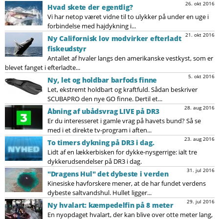
26. okt 2016
Hvad skete der egentlig?
Vi har netop været vidne til to ulykker på under en uge i
forbindelse med hajdykning i...
21. okt 2016
Ny Californisk lov modvirker efterladt
fiskeudstyr
Antallet af hvaler langs den amerikanske vestkyst, som er
blevet fanget i efterladte...
5. okt 2016
Ny, let og holdbar barfods finne
Let, ekstremt holdbart og kraftfuld. Sådan beskriver
SCUBAPRO den nye GO finne. Dertil et...
28. aug 2016
Åbning af ubådsvrag LIVE på DR3
Er du interesseret i gamle vrag på havets bund? Så se
med i et direkte tv-program i aften...
23. aug 2016
To timers dykning på DR3 i dag.
Lidt af en lækkerbisken for dykke-nysgerrige: ialt tre
dykkerudsendelser på DR3 i dag.
31. jul 2016
"Dragens Hul" det dybeste i verden
Kinesiske havforskere mener, at de har fundet verdens
dybeste saltvandshul. Hullet ligger...
29. jul 2016
Ny hvalart: kæmpedelfin på 8 meter
En nyopdaget hvalart, der kan blive over otte meter lang,