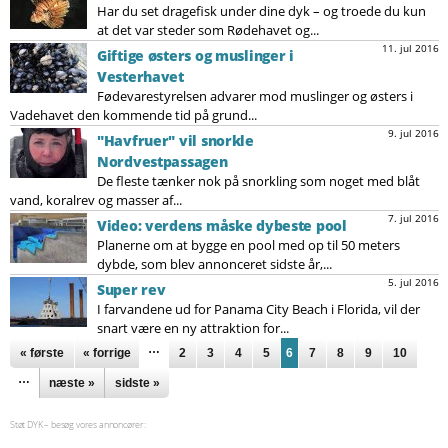
Har du set dragefisk under dine dyk – og troede du kun
at det var steder som Rødehavet og...
11. jul 2016
Giftige østers og muslinger i
Vesterhavet
Fødevarestyrelsen advarer mod muslinger og østers i
Vadehavet den kommende tid på grund...
9. jul 2016
"Havfruer" vil snorkle
Nordvestpassagen
De fleste tænker nok på snorkling som noget med blåt
vand, koralrev og masser af...
7. jul 2016
Video: verdens måske dybeste pool
Planerne om at bygge en pool med op til 50 meters
dybde, som blev annonceret sidste år,...
5. jul 2016
Super rev
I farvandene ud for Panama City Beach i Florida, vil der
snart være en ny attraktion for...
Sider
…
« første
« forrige
2
3
4
5
6
7
8
9
10
…
næste »
sidste »
Støt DYK – besøg vores annoncører: