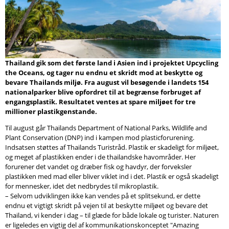
Søg
Thailand gik som det første land i Asien ind i projektet Upcycling
the Oceans, og tager nu endnu et skridt mod at beskytte og
bevare Thailands miljø. Fra august vil besøgende i landets 154
nationalparker blive opfordret til at begrænse forbruget af
engangsplastik. Resultatet ventes at spare miljøet for tre
millioner plastikgenstande.
Til august går Thailands Department of National Parks, Wildlife and
Plant Conservation (DNP) ind i kampen mod plasticforurening.
Indsatsen støttes af Thailands Turistråd. Plastik er skadeligt for miljøet,
og meget af plastikken ender i de thailandske havområder. Her
forurener det vandet og dræber fisk og havdyr, der forveksler
plastikken med mad eller bliver viklet ind i det. Plastik er også skadeligt
for mennesker, idet det nedbrydes til mikroplastik.
– Selvom udviklingen ikke kan vendes på et splitsekund, er dette
endnu et vigtigt skridt på vejen til at beskytte miljøet og bevare det
Thailand, vi kender i dag – til glæde for både lokale og turister. Naturen
er ligeledes en vigtig del af kommunikationskonceptet "Amazing