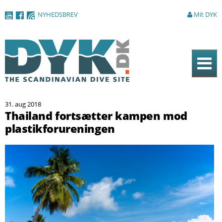
Gå til
NYHEDSBREV
Mit DYK
hovedindhold
Forside
31. aug 2018
Magasinet
Thailand fortsætter kampen mod
plastikforureningen
Nyheder
Artikler
DYK Guiden
Shop
Om DYK