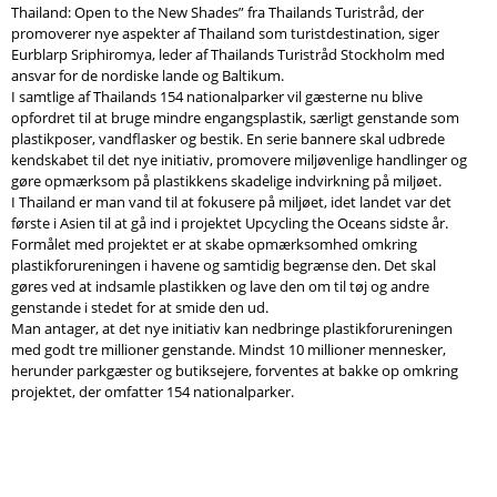
Thailand: Open to the New Shades” fra Thailands Turistråd, der
promoverer nye aspekter af Thailand som turistdestination, siger
Eurblarp Sriphiromya, leder af Thailands Turistråd Stockholm med
ansvar for de nordiske lande og Baltikum.
I samtlige af Thailands 154 nationalparker vil gæsterne nu blive
opfordret til at bruge mindre engangsplastik, særligt genstande som
plastikposer, vandflasker og bestik. En serie bannere skal udbrede
kendskabet til det nye initiativ, promovere miljøvenlige handlinger og
gøre opmærksom på plastikkens skadelige indvirkning på miljøet.
I Thailand er man vand til at fokusere på miljøet, idet landet var det
første i Asien til at gå ind i projektet Upcycling the Oceans sidste år.
Formålet med projektet er at skabe opmærksomhed omkring
plastikforureningen i havene og samtidig begrænse den. Det skal
gøres ved at indsamle plastikken og lave den om til tøj og andre
genstande i stedet for at smide den ud.
Man antager, at det nye initiativ kan nedbringe plastikforureningen
med godt tre millioner genstande. Mindst 10 millioner mennesker,
herunder parkgæster og butiksejere, forventes at bakke op omkring
projektet, der omfatter 154 nationalparker.