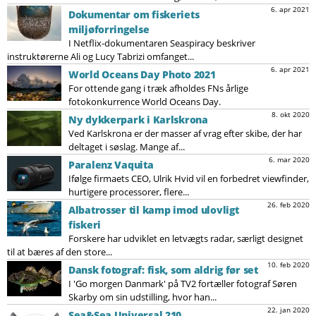
6. apr 2021
Dokumentar om fiskeriets
miljøforringelse
I Netflix-dokumentaren Seaspiracy beskriver
instruktørerne Ali og Lucy Tabrizi omfanget...
6. apr 2021
World Oceans Day Photo 2021
For ottende gang i træk afholdes FNs årlige
fotokonkurrence World Oceans Day.
8. okt 2020
Ny dykkerpark i Karlskrona
Ved Karlskrona er der masser af vrag efter skibe, der har
deltaget i søslag. Mange af...
6. mar 2020
Paralenz Vaquita
Ifølge firmaets CEO, Ulrik Hvid vil en forbedret viewfinder,
hurtigere processorer, flere...
26. feb 2020
Albatrosser til kamp imod ulovligt
fiskeri
Forskere har udviklet en letvægts radar, særligt designet
til at bæres af den store...
10. feb 2020
Dansk fotograf: fisk, som aldrig før set
I 'Go morgen Danmark' på TV2 fortæller fotograf Søren
Skarby om sin udstilling, hvor han...
22. jan 2020
Sea&Sea Universal 210