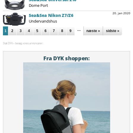
Dome Port
20. jan 2020
Sea&Sea Nikon Z7/Z6
Undervandshus
Sider
…
1
2
3
4
5
6
7
8
9
næste »
sidste »
Støt DYK – besøg vores annoncører:
Fra DYK shoppen: