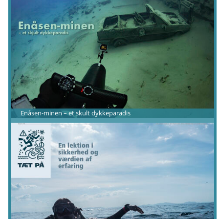
Enåsen-minen – et skult dykkeparadis