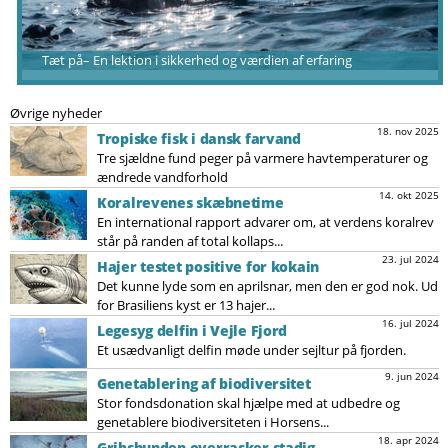
Tæt på– En lektion i sikkerhed og værdien af erfaring
Øvrige nyheder
18. nov 2025
Tropiske fisk i dansk farvand
Tre sjældne fund peger på varmere havtemperaturer og
ændrede vandforhold
14. okt 2025
Koralrevenes skæbnetime
En international rapport advarer om, at verdens koralrev
står på randen af total kollaps...
23. jul 2024
Hajer testet positive for kokain
Det kunne lyde som en aprilsnar, men den er god nok. Ud
for Brasiliens kyst er 13 hajer...
16. jul 2024
Legesyg delfin i Vejle Fjord
Et usædvanligt delfin møde under sejltur på fjorden.
9. jun 2024
Genetablering af biodiversitet
Stor fondsdonation skal hjælpe med at udbedre og
genetablere biodiversiteten i Horsens...
18. apr 2024
Gribshunden overrasker stadig