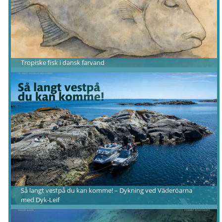
Tropiske fisk i dansk farvand
Så langt vestpå du kan komme! – Dykning ved Väderöarna
med Dyk-Leif