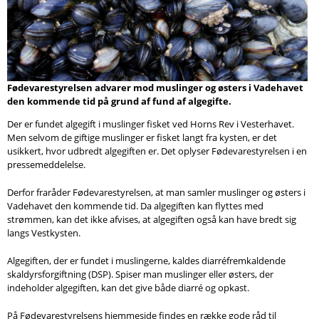
Søg
Fødevarestyrelsen advarer mod muslinger og østers i Vadehavet
den kommende tid på grund af fund af algegifte.
Der er fundet algegift i muslinger fisket ved Horns Rev i Vesterhavet.
Men selvom de giftige muslinger er fisket langt fra kysten, er det
usikkert, hvor udbredt algegiften er. Det oplyser Fødevarestyrelsen i en
pressemeddelelse.
Derfor fraråder Fødevarestyrelsen, at man samler muslinger og østers i
Vadehavet den kommende tid. Da algegiften kan flyttes med
strømmen, kan det ikke afvises, at algegiften også kan have bredt sig
langs Vestkysten.
Algegiften, der er fundet i muslingerne, kaldes diarréfremkaldende
skaldyrsforgiftning (DSP). Spiser man muslinger eller østers, der
indeholder algegiften, kan det give både diarré og opkast.
På Fødevarestyrelsens hjemmeside findes en række gode råd til