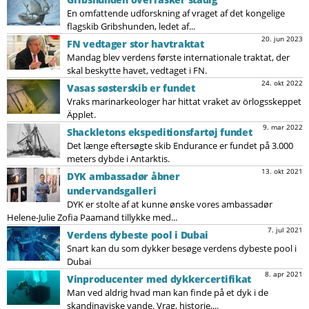
En omfattende udforskning af vraget af det kongelige
flagskib Gribshunden, ledet af...
20. jun 2023
FN vedtager stor havtraktat
Mandag blev verdens første internationale traktat, der
skal beskytte havet, vedtaget i FN.
24. okt 2022
Vasas søsterskib er fundet
Vraks marinarkeologer har hittat vraket av örlogsskeppet
Äpplet.
9. mar 2022
Shackletons ekspeditionsfartøj fundet
Det længe eftersøgte skib Endurance er fundet på 3.000
meters dybde i Antarktis.
13. okt 2021
DYK ambassadør åbner
undervandsgalleri
DYK er stolte af at kunne ønske vores ambassadør
Helene-Julie Zofia Paamand tillykke med...
7. jul 2021
Verdens dybeste pool i Dubai
Snart kan du som dykker besøge verdens dybeste pool i
Dubai
8. apr 2021
Vinproducenter med dykkercertifikat
Man ved aldrig hvad man kan finde på et dyk i de
skandinaviske vande. Vrag, historie,...