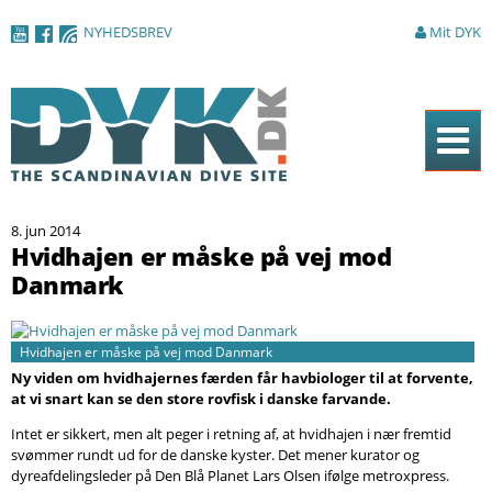
Gå til
NYHEDSBREV
Mit DYK
hovedindhold
Forside
8. jun 2014
Magasinet
Hvidhajen er måske på vej mod
Danmark
Nyheder
Artikler
Hvidhajen er måske på vej mod Danmark
DYK Guiden
Ny viden om hvidhajernes færden får havbiologer til at forvente,
at vi snart kan se den store rovfisk i danske farvande.
Shop
Intet er sikkert, men alt peger i retning af, at hvidhajen i nær fremtid
svømmer rundt ud for de danske kyster. Det mener kurator og
Om DYK
dyreafdelingsleder på Den Blå Planet Lars Olsen ifølge metroxpress.