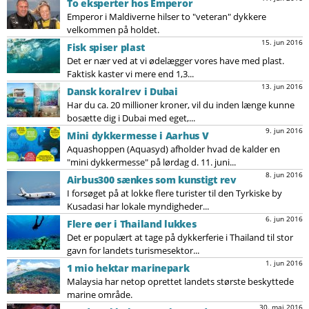
To eksperter hos Emperor
Emperor i Maldiverne hilser to "veteran" dykkere
velkommen på holdet.
15. jun 2016
Fisk spiser plast
Det er nær ved at vi ødelægger vores have med plast.
Faktisk kaster vi mere end 1,3...
13. jun 2016
Dansk koralrev i Dubai
Har du ca. 20 millioner kroner, vil du inden længe kunne
bosætte dig i Dubai med eget,...
9. jun 2016
Mini dykkermesse i Aarhus V
Aquashoppen (Aquasyd) afholder hvad de kalder en
"mini dykkermesse" på lørdag d. 11. juni...
8. jun 2016
Airbus300 sænkes som kunstigt rev
I forsøget på at lokke flere turister til den Tyrkiske by
Kusadasi har lokale myndigheder...
6. jun 2016
Flere øer i Thailand lukkes
Det er populært at tage på dykkerferie i Thailand til stor
gavn for landets turismesektor...
1. jun 2016
1 mio hektar marinepark
Malaysia har netop oprettet landets største beskyttede
marine område.
30. maj 2016