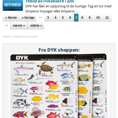
Tilbud på liveaboard i juni
DYK har fået en oplysning til de hurtige: Tag en tur med
Emperor Voyager eller Emperor...
Sider
…
« første
« forrige
3
4
5
6
7
8
9
10
11
…
næste »
sidste »
Støt DYK – besøg vores annoncører:
Fra DYK shoppen: