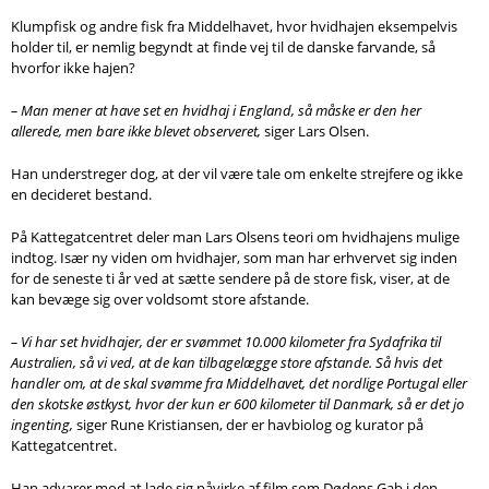
Søg
Klumpfisk og andre fisk fra Middelhavet, hvor hvidhajen eksempelvis
holder til, er nemlig begyndt at finde vej til de danske farvande, så
hvorfor ikke hajen?
– Man mener at have set en hvidhaj i England, så måske er den her
allerede, men bare ikke blevet observeret,
siger Lars Olsen.
Han understreger dog, at der vil være tale om enkelte strejfere og ikke
en decideret bestand.
På Kattegatcentret deler man Lars Olsens teori om hvidhajens mulige
indtog. Især ny viden om hvidhajer, som man har erhvervet sig inden
for de seneste ti år ved at sætte sendere på de store fisk, viser, at de
kan bevæge sig over voldsomt store afstande.
– Vi har set hvidhajer, der er svømmet 10.000 kilometer fra Sydafrika til
Australien, så vi ved, at de kan tilbagelægge store afstande. Så hvis det
handler om, at de skal svømme fra Middelhavet, det nordlige Portugal eller
den skotske østkyst, hvor der kun er 600 kilometer til Danmark, så er det jo
ingenting,
siger Rune Kristiansen, der er havbiolog og kurator på
Kattegatcentret.
Han advarer mod at lade sig påvirke af film som Dødens Gab i den