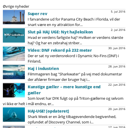
Øvrige nyheder
5. jul 2016
Super rev
I farvandene ud for Panama City Beach i Florida, vil der
snart være en ny attraktion for...
2. jul 2016
Slut på HAJ UGE: Nyt hajleksikon
Hvad er verdens farligste haj? Hvilken er verdens største
haj? Og har en zebrahaj striber...
30. jun 2016
Video: DNF rekord på 232 meter
Der er sat ny verdensrekord i Dynamic No-Fins (DNF) i
Finland,
28. jun 2016
Haj i industrien
Filmmageren bag "Sharkwater" på vej med dokumentar
der afslører firmaer der bruger haj i...
22. jun 2016
Kunstige gæller – mere kunstige end
gæller
Som lovet har DYK fulgt op på Triton-gællerne og selvom
vi ikke er helt i mål endnu, er...
20. jun 2016
HAJ-UGE! [opdateret]
Shark Week er en årlig tilbagevendende begivenhed,
opfundet af Discovery Channel, som i...
17. jun 2016