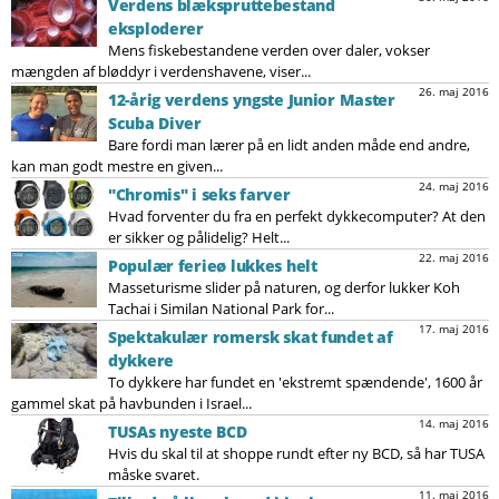
Verdens blækspruttebestand
eksploderer
Mens fiskebestandene verden over daler, vokser
mængden af bløddyr i verdenshavene, viser...
26. maj 2016
12-årig verdens yngste Junior Master
Scuba Diver
Bare fordi man lærer på en lidt anden måde end andre,
kan man godt mestre en given...
24. maj 2016
"Chromis" i seks farver
Hvad forventer du fra en perfekt dykkecomputer? At den
er sikker og pålidelig? Helt...
22. maj 2016
Populær ferieø lukkes helt
Masseturisme slider på naturen, og derfor lukker Koh
Tachai i Similan National Park for...
17. maj 2016
Spektakulær romersk skat fundet af
dykkere
To dykkere har fundet en 'ekstremt spændende', 1600 år
gammel skat på havbunden i Israel...
14. maj 2016
TUSAs nyeste BCD
Hvis du skal til at shoppe rundt efter ny BCD, så har TUSA
måske svaret.
11. maj 2016