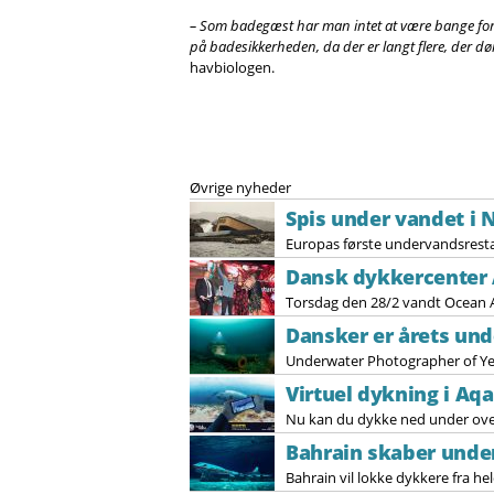
– Som badegæst har man intet at være bange for, 
på badesikkerheden, da der er langt flere, der d
havbiologen.
Øvrige nyheder
Spis under vandet i 
Europas første undervandsrestau
Dansk dykkercenter
Torsdag den 28/2 vandt Ocean A
Dansker er årets un
Underwater Photographer of Year
Virtuel dykning i A
Nu kan du dykke ned under over
Bahrain skaber und
Bahrain vil lokke dykkere fra hel