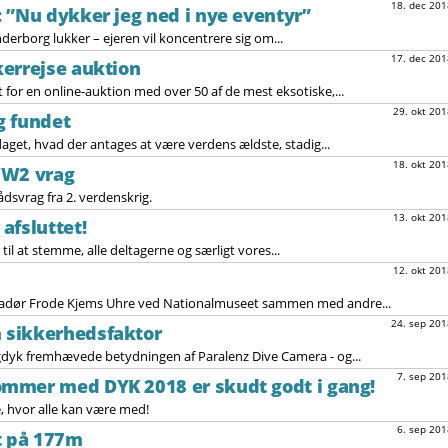
18. dec 201
 ”Nu dykker jeg ned i nye eventyr”
erborg lukker – ejeren vil koncentrere sig om...
17. dec 201
errejse auktion
 for en online-auktion med over 50 af de mest eksotiske,...
29. okt 201
g fundet
get, hvad der antages at være verdens ældste, stadig...
18. okt 201
WW2 vrag
svrag fra 2. verdenskrig.
13. okt 201
afsluttet!
til at stemme, alle deltagerne og særligt vores...
12. okt 201
sadør Frode Kjems Uhre ved Nationalmuseet sammen med andre...
24. sep 201
 sikkerhedsfaktor
dyk fremhævede betydningen af ​​Paralenz Dive Camera - og...
7. sep 201
mmer med DYK 2018 er skudt godt i gang!
, hvor alle kan være med!
6. sep 201
t på 177m