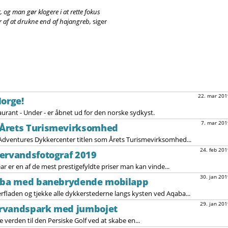
og man gør klogere i at rette fokus
ør af at drukne end af hajangreb,
siger
22. mar 201
Norge!
rant - Under - er åbnet ud for den norske sydkyst.
7. mar 201
 Årets Turismevirksomhed
dventures Dykkercenter titlen som Årets Turismevirksomhed...
24. feb 201
dervandsfotograf 2019
 er en af de mest prestigefyldte priser man kan vinde...
30. jan 201
qaba med banebrydende mobilapp
fladen og tjekke alle dykkerstederne langs kysten ved Aqaba...
29. jan 201
ervandspark med jumbojet
e verden til den Persiske Golf ved at skabe en...