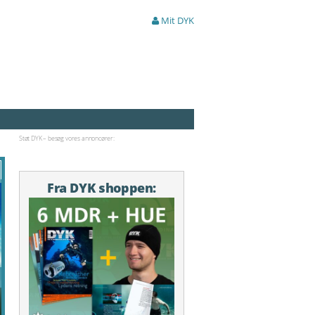
Mit DYK
Støt DYK – besøg vores annoncører:
Fra DYK shoppen: