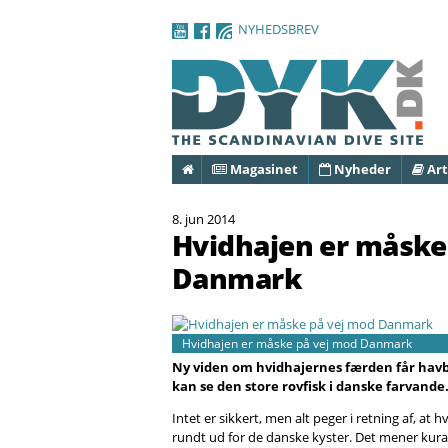
NYHEDSBREV
Forside
Magasinet
Nyheder
Art
8. jun 2014
Hvidhajen er måske
Danmark
Hvidhajen er måske på vej mod Danmark
Ny viden om hvidhajernes færden får havbio
kan se den store rovfisk i danske farvande
Intet er sikkert, men alt peger i retning af, a
rundt ud for de danske kyster. Det mener kura