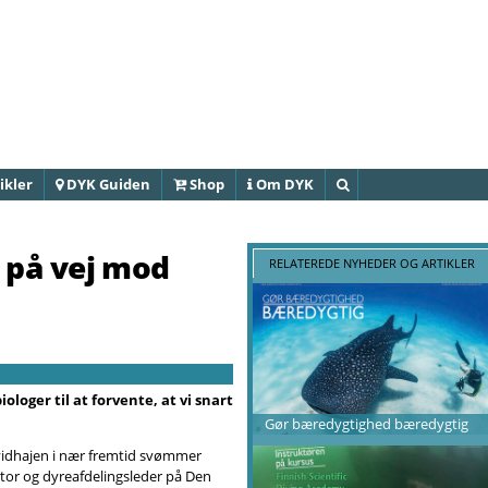
Gå til
hovedindhold
ikler
DYK Guiden
Shop
Om DYK
Søg
 på vej mod
RELATEREDE NYHEDER OG ARTIKLER
loger til at forvente, at vi snart
.
Gør bæredygtighed bæredygtig
t hvidhajen i nær fremtid svømmer
tor og dyreafdelingsleder på Den