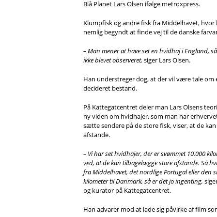
Blå Planet Lars Olsen ifølge metroxpress.
Klumpfisk og andre fisk fra Middelhavet, hvor 
nemlig begyndt at finde vej til de danske farv
– Man mener at have set en hvidhaj i England, så
ikke blevet observeret,
siger Lars Olsen.
Han understreger dog, at der vil være tale om e
decideret bestand.
På Kattegatcentret deler man Lars Olsens teor
ny viden om hvidhajer, som man har erhvervet s
sætte sendere på de store fisk, viser, at de k
afstande.
– Vi har set hvidhajer, der er svømmet 10.000 kilom
ved, at de kan tilbagelægge store afstande. Så h
fra Middelhavet, det nordlige Portugal eller den s
kilometer til Danmark, så er det jo ingenting,
sige
og kurator på Kattegatcentret.
Han advarer mod at lade sig påvirke af film s