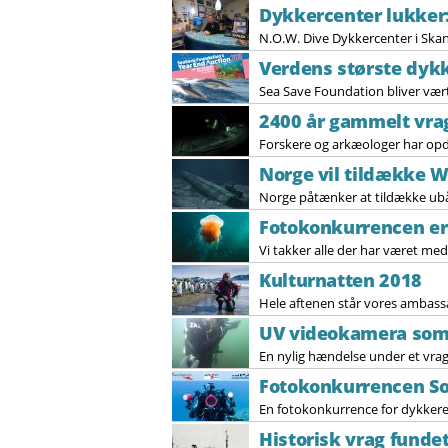
Dykkercenter lukker:
N.O.W. Dive Dykkercenter i Skand
Verdens største dykk
Sea Save Foundation bliver vært
2400 år gammelt vra
Forskere og arkæologer har opda
Norge vil tildække 
Norge påtænker at tildække ubåd
Fotokonkurrencen er 
Vi takker alle der har været med 
Kulturnatten 2018
Hele aftenen står vores ambas
UV videokamera som
En nylig hændelse under et vrag
Fotokonkurrencen So
En fotokonkurrence for dykkere
Historisk vrag funde