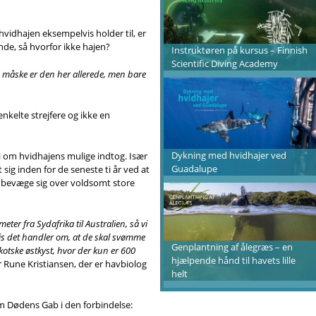
hvidhajen eksempelvis holder til, er
ande, så hvorfor ikke hajen?
Instruktøren på kursus – Finnish
Scientific Diving Academy
 måske er den her allerede, men bare
nkelte strejfere og ikke en
Dykning med hvidhajer ved
i om hvidhajens mulige indtog. Især
Guadalupe
ig inden for de seneste ti år ved at
an bevæge sig over voldsomt store
eter fra Sydafrika til Australien, så vi
vis det handler om, at de skal svømme
Genplantning af ålegræs – en
kotske østkyst, hvor der kun er 600
hjælpende hånd til havets lille
r Rune Kristiansen, der er havbiolog
helt
om Dødens Gab i den forbindelse: