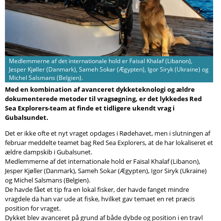
Søg
Medlemmerne af det internationale hold er Faisal Khalaf (Libanon),
Jesper Kjøller (Danmark), Sameh Sokar (Ægypten), Igor Siryk (Ukraine) og
Michel Salsmans (Belgien).
Med en kombination af avanceret dykketeknologi og ældre
dokumenterede metoder til vragsøgning, er det lykkedes Red
Sea Explorers-team at finde et tidligere ukendt vrag i
Gubalsundet.
Det er ikke ofte et nyt vraget opdages i Rødehavet, men i slutningen af ​​
februar meddelte teamet bag Red Sea Explorers, at de har lokaliseret et
ældre dampskib i Gubalsunet.
Medlemmerne af det internationale hold er Faisal Khalaf (Libanon),
Jesper Kjøller (Danmark), Sameh Sokar (Ægypten), Igor Siryk (Ukraine)
og Michel Salsmans (Belgien).
De havde fået et tip fra en lokal fisker, der havde fanget mindre
vragdele da han var ude at fiske, hvilket gav temaet en ret præcis
position for vraget.
Dykket blev avanceret på grund af både dybde og position i en travl