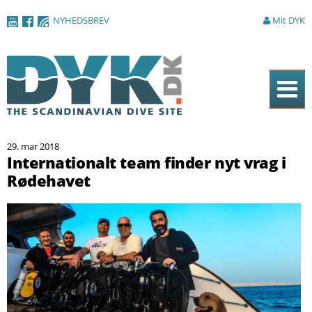
Gå til
NYHEDSBREV
Mit DYK
hovedindhold
Forside
29. mar 2018
Magasinet
Internationalt team finder nyt vrag i
Rødehavet
Nyheder
Artikler
DYK Guiden
Shop
Om DYK