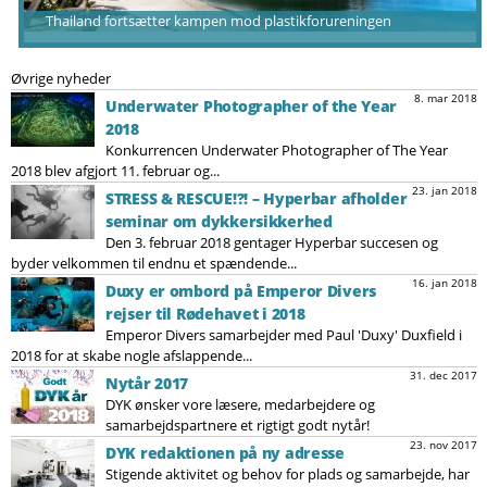
Thailand fortsætter kampen mod plastikforureningen
Øvrige nyheder
8. mar 2018
Underwater Photographer of the Year
2018
Konkurrencen Underwater Photographer of The Year
2018 blev afgjort 11. februar og...
23. jan 2018
STRESS & RESCUE!?! – Hyperbar afholder
seminar om dykkersikkerhed
Den 3. februar 2018 gentager Hyperbar succesen og
byder velkommen til endnu et spændende...
16. jan 2018
Duxy er ombord på Emperor Divers
rejser til Rødehavet i 2018
Emperor Divers samarbejder med Paul 'Duxy' Duxfield i
2018 for at skabe nogle afslappende...
31. dec 2017
Nytår 2017
DYK ønsker vore læsere, medarbejdere og
samarbejdspartnere et rigtigt godt nytår!
23. nov 2017
DYK redaktionen på ny adresse
Stigende aktivitet og behov for plads og samarbejde, har