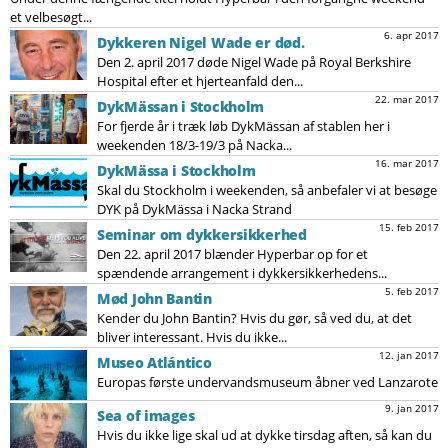
et velbesøgt...
6. apr 2017
Dykkeren Nigel Wade er død.
Den 2. april 2017 døde Nigel Wade på Royal Berkshire
Hospital efter et hjerteanfald den...
22. mar 2017
DykMässan i Stockholm
For fjerde år i træk løb DykMässan af stablen her i
weekenden 18/3-19/3 på Nacka...
16. mar 2017
DykMässa i Stockholm
Skal du Stockholm i weekenden, så anbefaler vi at besøge
DYK på DykMässa i Nacka Strand
15. feb 2017
Seminar om dykkersikkerhed
Den 22. april 2017 blænder Hyperbar op for et
spændende arrangement i dykkersikkerhedens...
5. feb 2017
Mød John Bantin
Kender du John Bantin? Hvis du gør, så ved du, at det
bliver interessant. Hvis du ikke...
12. jan 2017
Museo Atlántico
Europas første undervandsmuseum åbner ved Lanzarote
9. jan 2017
Sea of images
Hvis du ikke lige skal ud at dykke tirsdag aften, så kan du