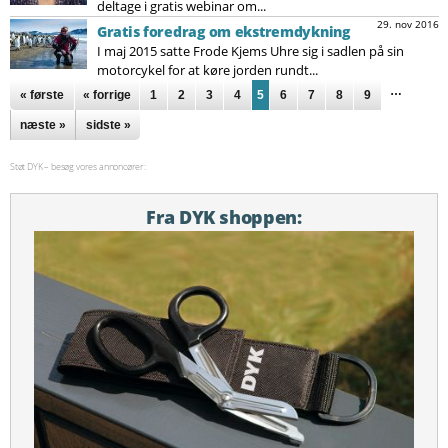
deltage i gratis webinar om...
29. nov 2016
Gratis foredrag om ekstremdykning
I maj 2015 satte Frode Kjems Uhre sig i sadlen på sin
motorcykel for at køre jorden rundt...
Sider
…
« første
« forrige
1
2
3
4
5
6
7
8
9
næste »
sidste »
Støt DYK – besøg vores annoncører:
Fra DYK shoppen: