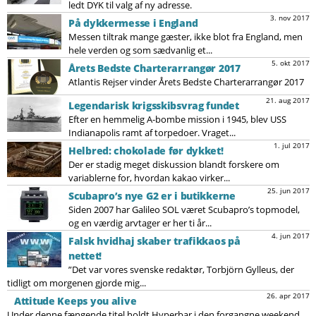
ledt DYK til valg af ny adresse.
3. nov 2017
På dykkermesse i England
Messen tiltrak mange gæster, ikke blot fra England, men
hele verden og som sædvanlig et...
5. okt 2017
Årets Bedste Charterarrangør 2017
Atlantis Rejser vinder Årets Bedste Charterarrangør 2017
21. aug 2017
Legendarisk krigsskibsvrag fundet
Efter en hemmelig A-bombe mission i 1945, blev USS
Indianapolis ramt af torpedoer. Vraget...
1. jul 2017
Helbred: chokolade før dykket!
Der er stadig meget diskussion blandt forskere om
variablerne for, hvordan kakao virker...
25. jun 2017
Scubapro’s nye G2 er i butikkerne
Siden 2007 har Galileo SOL været Scubapro’s topmodel,
og en værdig arvtager er her ti år...
4. jun 2017
Falsk hvidhaj skaber trafikkaos på
nettet!
”Det var vores svenske redaktør, Torbjörn Gylleus, der
tidligt om morgenen gjorde mig...
26. apr 2017
Attitude Keeps you alive
Under denne fængende titel holdt Hyperbar i den forgangne weekend