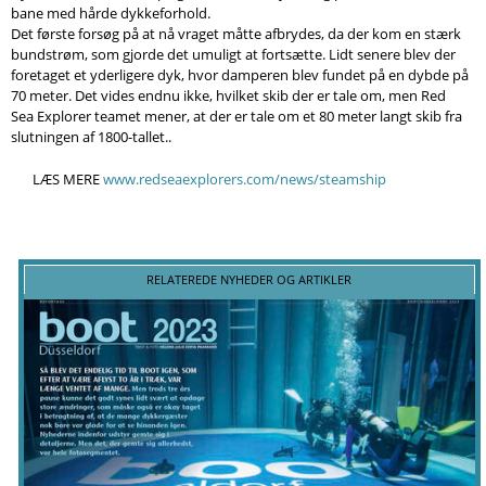
bane med hårde dykkeforhold.
Det første forsøg på at nå vraget måtte afbrydes, da der kom en stærk
bundstrøm, som gjorde det umuligt at fortsætte. Lidt senere blev der
foretaget et yderligere dyk, hvor damperen blev fundet på en dybde på
70 meter. Det vides endnu ikke, hvilket skib der er tale om, men Red
Sea Explorer teamet mener, ​​at der er tale om et 80 meter langt skib fra
slutningen af ​​1800-tallet..
LÆS MERE
www.redseaexplorers.com/news/steamship
RELATEREDE NYHEDER OG ARTIKLER