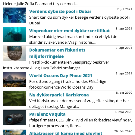
Helene-Julie Zofia Paamand tillykke med...
7. jul 2021
Verdens dybeste pool i Dubai
Snart kan du som dykker besøge verdens dybeste pool i
Dubai
8. apr 2021
Vinproducenter med dykkercertifikat
Man ved aldrig hvad man kan finde på et dyk i de
skandinaviske vande. Vrag, historie,...
6. apr 2021
Dokumentar om fiskeriets
miljøforringelse
I Netflix-dokumentaren Seaspiracy beskriver
instruktørerne Ali og Lucy Tabrizi omfanget...
6. apr 2021
World Oceans Day Photo 2021
For ottende gang i træk afholdes FNs årlige
fotokonkurrence World Oceans Day.
8. okt 2020
Ny dykkerpark i Karlskrona
Ved Karlskrona er der masser af vrag efter skibe, der har
deltaget i søslag. Mange af...
6. mar 2020
Paralenz Vaquita
Ifølge firmaets CEO, Ulrik Hvid vil en forbedret viewfinder,
hurtigere processorer, flere...
26. feb 2020
Albatrosser til kamp imod ulovligt