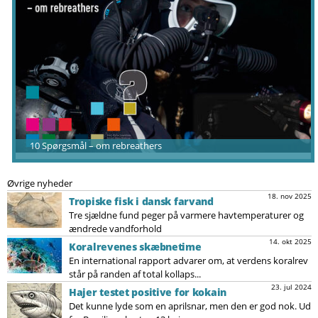
10 Spørgsmål – om rebreathers
Øvrige nyheder
18. nov 2025
Tropiske fisk i dansk farvand
Tre sjældne fund peger på varmere havtemperaturer og
ændrede vandforhold
14. okt 2025
Koralrevenes skæbnetime
En international rapport advarer om, at verdens koralrev
står på randen af total kollaps...
23. jul 2024
Hajer testet positive for kokain
Det kunne lyde som en aprilsnar, men den er god nok. Ud