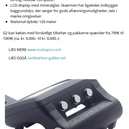
LCD display med mineralglas. Skærmen har ligeledes indbygget
baggrundslys, der sørger for gode aflæsningsmuligheder, selv i
mørke omgivelser.
Malsimal dybde: 120 meter
G2 kan købes med forskelligt tilbehør og pakkerne spænder fra 799€ til
1069€ (ca. kr. 6.000,- til kr. 8.000,-).
LÆS MERE
www.scubapro.com
LÆS OGSÅ
/artikel/test-galileo-sol