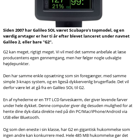
Søg
Siden 2007 har Galileo SOL været Scubapro’s topmodel, og en
værdig arvtager er her ti år efter blevet lanceret under navnet
Galileo 2, eller bare "G2".
G2 kan meget, rigtigt meget.
Vi vil med det samme anbefale at læse
producentens egen gennemgang, men her følger nogle udvalgte
højdepunkter.
Den har samme enkle opsætning som sin foregænger, med samme
simple 3-knaps system, og en ligeså dykkervenlig brugerflade. Det vil
derfor være let at gå fra en Galileo SOL til G2.
En af nyhederne er en TFT LCD farveskærm, der giver levende farver
under hele dykket. Denne computer giver dig desuden mulighed for at
hente dine dyk-data direkte ned på din PC/Mac/iPhone/Android via
USB eller Bluetooth.
Og som den eneste i sin klasse, har G2 en gigantisk hukommelse som
ingen andre kan konkurrere med. Hele 485 MB hukommelse gør det