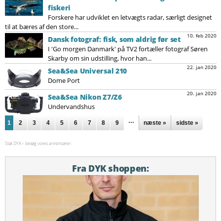
fiskeri
Forskere har udviklet en letvægts radar, særligt designet
til at bæres af den store...
10. feb 2020
Dansk fotograf: fisk, som aldrig før set
I 'Go morgen Danmark' på TV2 fortæller fotograf Søren
Skarby om sin udstilling, hvor han...
22. jan 2020
Sea&Sea Universal 210
Dome Port
20. jan 2020
Sea&Sea Nikon Z7/Z6
Undervandshus
Sider
…
1
2
3
4
5
6
7
8
9
næste »
sidste »
Støt DYK – besøg vores annoncører:
Fra DYK shoppen: