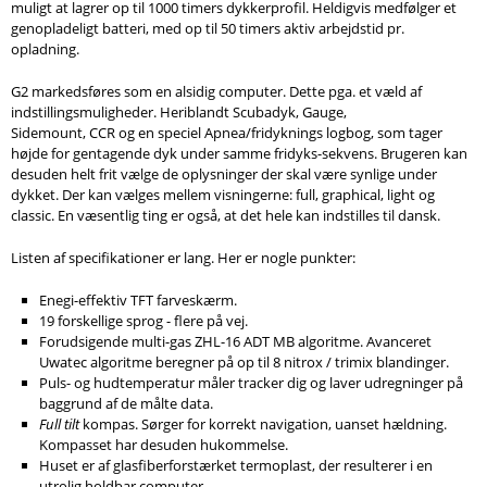
muligt at lagrer op til 1000 timers dykkerprofil. Heldigvis medfølger et
genopladeligt batteri, med op til 50 timers aktiv arbejdstid pr.
opladning.
G2 markedsføres som en alsidig computer. Dette pga. et væld af
indstillingsmuligheder. Heriblandt Scubadyk, Gauge,
Sidemount,
CCR
og en speciel Apnea/fridyknings logbog, som tager
højde for gentagende dyk under samme fridyks-sekvens. Brugeren kan
desuden helt frit vælge de oplysninger der skal være synlige under
dykket. Der kan vælges mellem visningerne: full, graphical, light og
classic.
En væsentlig ting er også, at det hele kan indstilles til dansk.
Listen af specifikationer er lang. Her er nogle punkter:
Enegi-effektiv TFT farveskærm.
19 forskellige sprog - flere på vej.
Forudsigende multi-gas ZHL-16 ADT MB algoritme. Avanceret
Uwatec algoritme beregner på op til 8 nitrox / trimix blandinger.
Puls- og hudtemperatur måler tracker dig og laver udregninger på
baggrund af de målte data.
Full tilt
kompas. Sørger for korrekt navigation, uanset hældning.
Kompasset har desuden hukommelse.
Huset er af glasfiberforstærket termoplast, der resulterer i en
utrolig holdbar computer.