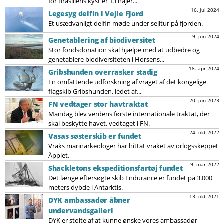
for Brasiliens kyst er 13 hajer...
16. jul 2024
Legesyg delfin i Vejle Fjord
Et usædvanligt delfin møde under sejltur på fjorden.
9. jun 2024
Genetablering af biodiversitet
Stor fondsdonation skal hjælpe med at udbedre og
genetablere biodiversiteten i Horsens...
18. apr 2024
Gribshunden overrasker stadig
En omfattende udforskning af vraget af det kongelige
flagskib Gribshunden, ledet af...
20. jun 2023
FN vedtager stor havtraktat
Mandag blev verdens første internationale traktat, der
skal beskytte havet, vedtaget i FN.
24. okt 2022
Vasas søsterskib er fundet
Vraks marinarkeologer har hittat vraket av örlogsskeppet
Äpplet.
9. mar 2022
Shackletons ekspeditionsfartøj fundet
Det længe eftersøgte skib Endurance er fundet på 3.000
meters dybde i Antarktis.
13. okt 2021
DYK ambassadør åbner
undervandsgalleri
DYK er stolte af at kunne ønske vores ambassadør