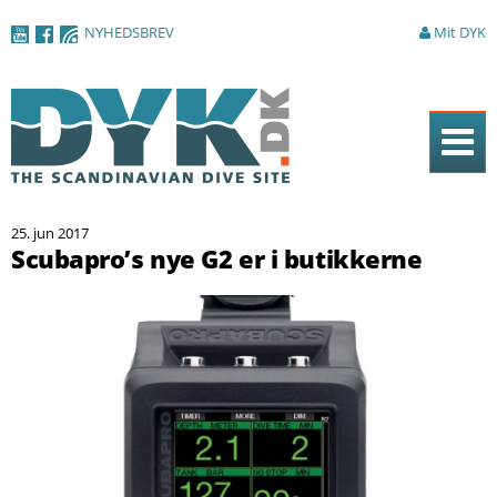
Gå til
NYHEDSBREV
Mit DYK
hovedindhold
Forside
25. jun 2017
Magasinet
Scubapro’s nye G2 er i butikkerne
Nyheder
Artikler
DYK Guiden
Shop
Om DYK