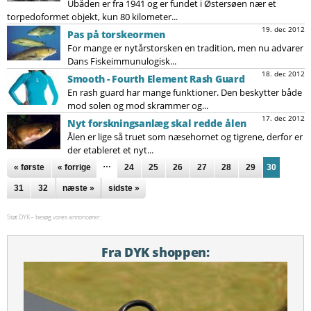
Ubåden er fra 1941 og er fundet i Østersøen nær et
torpedoformet objekt, kun 80 kilometer...
19. dec 2012
Pas på torskeormen
For mange er nytårstorsken en tradition, men nu advarer
Dans Fiskeimmunulogisk...
18. dec 2012
Smooth - Fourth Element Rash Guard
En rash guard har mange funktioner. Den beskytter både
mod solen og mod skrammer og...
17. dec 2012
Nyt forskningsanlæg skal redde ålen
Ålen er lige så truet som næsehornet og tigrene, derfor er
der etableret et nyt...
Sider
…
« første
« forrige
24
25
26
27
28
29
30
31
32
næste »
sidste »
Støt DYK – besøg vores annoncører:
Fra DYK shoppen: