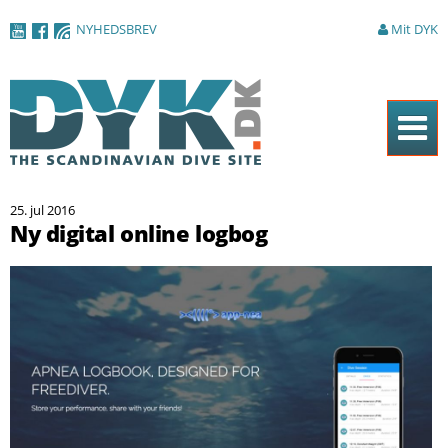
Gå til
NYHEDSBREV
Mit DYK
hovedindhold
Forside
25. jul 2016
Magasinet
Ny digital online logbog
Nyheder
Artikler
DYK Guiden
Shop
Om DYK