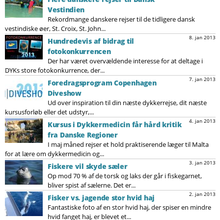
Vestindien
Rekordmange danskere rejser til de tidligere dansk
vestindiske øer, St. Croix, St. John...
8. jan 2013
Hundredevis af bidrag til
fotokonkurrencen
Der har været overvældende interesse for at deltage i
DYKs store fotokonkurrence, der...
7. jan 2013
Foredragsprogram Copenhagen
Diveshow
Ud over inspiration til din næste dykkerrejse, dit næste
kursusforløb eller det udstyr,...
4. jan 2013
Kursus i Dykkermedicin får hård kritik
fra Danske Regioner
I maj måned rejser et hold praktiserende læger til Malta
for at lære om dykkermedicin og...
3. jan 2013
Fiskere vil skyde sæler
Op mod 70 % af de torsk og laks der går i fiskegarnet,
bliver spist af sælerne. Det er...
2. jan 2013
Fisker vs. jagende stor hvid haj
Fantastiske foto af en stor hvid haj, der spiser en mindre
hvid fanget haj, er blevet et...