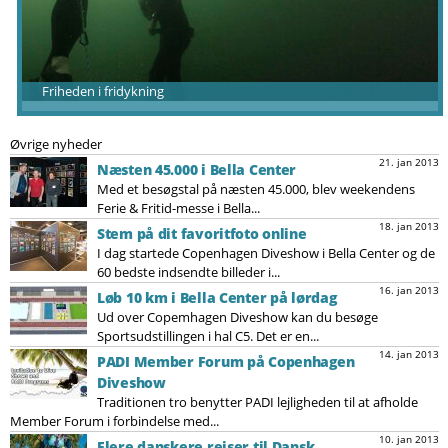
Friheden i fridykning
Øvrige nyheder
21. jan 2013
Næsten 45.000 i Bella Center
Med et besøgstal på næsten 45.000, blev weekendens
Ferie & Fritid-messe i Bella...
18. jan 2013
Stem på dit favoritfoto online
I dag startede Copenhagen Diveshow i Bella Center og de
60 bedste indsendte billeder i...
16. jan 2013
Løb 10 km i Bella Center på lørdag
Ud over Copemhagen Diveshow kan du besøge
Sportsudstillingen i hal C5. Det er en...
14. jan 2013
PADI Member Forum på Copenhagen
Diveshow
Traditionen tro benytter PADI lejligheden til at afholde
Member Forum i forbindelse med...
10. jan 2013
Flere danskere rejser til Dansk