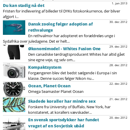
1. jan 2013
Du kan stadig nå det
Fristen for indlevering af billeder til DYKs fotokonkurrence, der bliver
afgjort i...
30. dec 2012
Dansk zoolog følger adoption af
rethvalunge
En rethvalmor har adopteret en forældreløs unge i
Sydafrika over juledagene. Det er helt...
29. dec 2012
Økonomimodel - Whites Fusion One
Den canadiske tørdragtsproducent Whites har altid gået
sine egne veje, og selv om...
28. dec 2012
Kompaktsystem
Forgængeren blev det bedst sælgende i Europa i sin
klasse. Denne succes følger Nikon nu...
22. dec 2012
Ocean, Planet Ocean
Omega Seamaster Planet Ocean
21. dec 2012
Skadede koraller har mindre sex
Forskere fra University of Buffalo, New York, har
konstateret, at korallers vævskader...
20. dec 2012
En svensk sportsdykker har fundet
vraget af en Sovjetisk ubåd