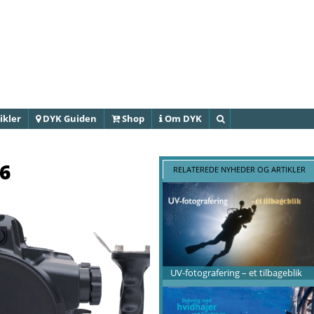
Gå til
hovedindhold
ikler
DYK Guiden
Shop
Om DYK
Søg
6
RELATEREDE NYHEDER OG ARTIKLER
UV-fotografering – et tilbageblik