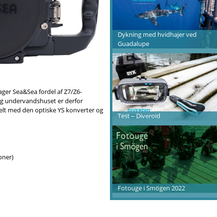
Dykning med hvidhajer ved
Guadalupe
ger Sea&Sea fordel af Z7/Z6-
g undervandshuset er derfor
belt med den optiske YS konverter og
Test – Diveroid
oner)
Fotouge i Smögen 2022
om