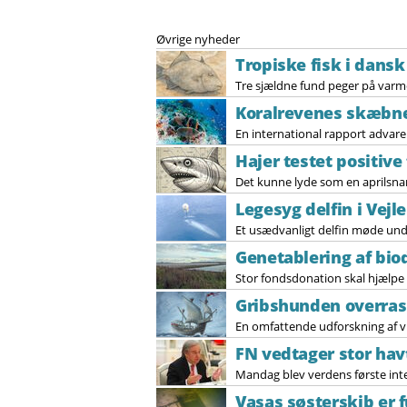
Øvrige nyheder
Tropiske fisk i dansk
Tre sjældne fund peger på var
Koralrevenes skæbn
En international rapport advarer
Hajer testet positive
Det kunne lyde som en aprilsnar,
Legesyg delfin i Vejle
Et usædvanligt delfin møde unde
Genetablering af biod
Stor fondsdonation skal hjælpe 
Gribshunden overras
En omfattende udforskning af vra
FN vedtager stor hav
Mandag blev verdens første inter
Vasas søsterskib er 