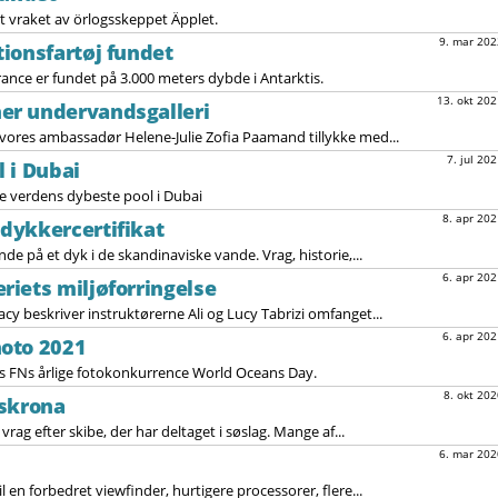
t vraket av örlogsskeppet Äpplet.
9. mar 202
ionsfartøj fundet
ance er fundet på 3.000 meters dybde i Antarktis.
13. okt 202
r undervandsgalleri
 vores ambassadør Helene-Julie Zofia Paamand tillykke med...
7. jul 202
 i Dubai
 verdens dybeste pool i Dubai
8. apr 202
dykkercertifikat
e på et dyk i de skandinaviske vande. Vrag, historie,...
6. apr 202
iets miljøforringelse
cy beskriver instruktørerne Ali og Lucy Tabrizi omfanget...
6. apr 202
oto 2021
es FNs årlige fotokonkurrence World Oceans Day.
8. okt 202
lskrona
rag efter skibe, der har deltaget i søslag. Mange af...
6. mar 202
il en forbedret viewfinder, hurtigere processorer, flere...