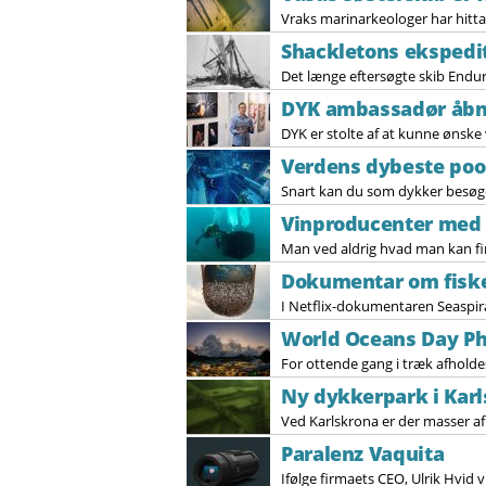
Vraks marinarkeologer har hitta
Shackletons ekspedit
Det længe eftersøgte skib Endur
DYK ambassadør åbne
DYK er stolte af at kunne ønske
Verdens dybeste pool
Snart kan du som dykker besøge
Vinproducenter med 
Man ved aldrig hvad man kan find
Dokumentar om fisker
I Netflix-dokumentaren Seaspira
World Oceans Day Ph
For ottende gang i træk afhold
Ny dykkerpark i Kar
Ved Karlskrona er der masser af v
Paralenz Vaquita
Ifølge firmaets CEO, Ulrik Hvid v