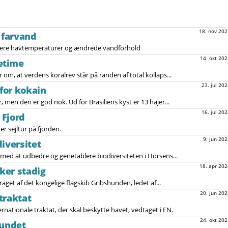
18. nov 202
 farvand
mere havtemperaturer og ændrede vandforhold
14. okt 202
etime
 om, at verdens koralrev står på randen af total kollaps...
23. jul 202
 for kokain
 men den er god nok. Ud for Brasiliens kyst er 13 hajer...
16. jul 202
 Fjord
r sejltur på fjorden.
9. jun 202
iversitet
med at udbedre og genetablere biodiversiteten i Horsens...
18. apr 202
ker stadig
get af det kongelige flagskib Gribshunden, ledet af...
20. jun 202
traktat
nationale traktat, der skal beskytte havet, vedtaget i FN.
24. okt 202
fundet