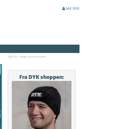
Mit DYK
Støt DYK – besøg vores annoncører:
Fra DYK shoppen: