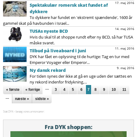
17. maj 2016
Spektakulær romersk skat fundet af
dykkere
To dykkere har fundet en 'ekstremt spændende', 1600 år
gammel skat på havbunden i Israel...
14. maj 2016
TUSAs nyeste BCD
Hvis du skal til at shoppe rundt efter ny BCD, så har TUSA
måske svaret.
11. maj 2016
Tilbud på liveaboard i juni
DYK har fået en oplysning til de hurtige: Tag en tur med
Emperor Voyager eller Emperor...
9. maj 2016
Ny dansk rekord
For tiden synes der ikke at gå en uge uden der sættes en
ny rekord indenfor fridykning,...
Sider
…
« første
« forrige
3
4
5
6
7
8
9
10
11
…
næste »
sidste »
Støt DYK – besøg vores annoncører:
Fra DYK shoppen: