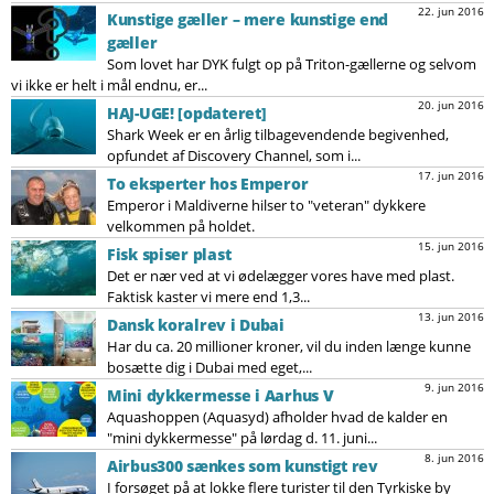
22. jun 2016
Kunstige gæller – mere kunstige end
gæller
Som lovet har DYK fulgt op på Triton-gællerne og selvom
vi ikke er helt i mål endnu, er...
20. jun 2016
HAJ-UGE! [opdateret]
Shark Week er en årlig tilbagevendende begivenhed,
opfundet af Discovery Channel, som i...
17. jun 2016
To eksperter hos Emperor
Emperor i Maldiverne hilser to "veteran" dykkere
velkommen på holdet.
15. jun 2016
Fisk spiser plast
Det er nær ved at vi ødelægger vores have med plast.
Faktisk kaster vi mere end 1,3...
13. jun 2016
Dansk koralrev i Dubai
Har du ca. 20 millioner kroner, vil du inden længe kunne
bosætte dig i Dubai med eget,...
9. jun 2016
Mini dykkermesse i Aarhus V
Aquashoppen (Aquasyd) afholder hvad de kalder en
"mini dykkermesse" på lørdag d. 11. juni...
8. jun 2016
Airbus300 sænkes som kunstigt rev
I forsøget på at lokke flere turister til den Tyrkiske by