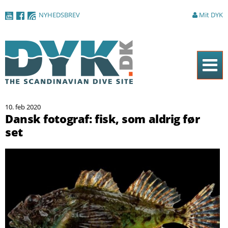
Gå til
NYHEDSBREV
Mit DYK
hovedindhold
Forside
10. feb 2020
Magasinet
Dansk fotograf: fisk, som aldrig før
set
Nyheder
Artikler
DYK Guiden
Shop
Om DYK