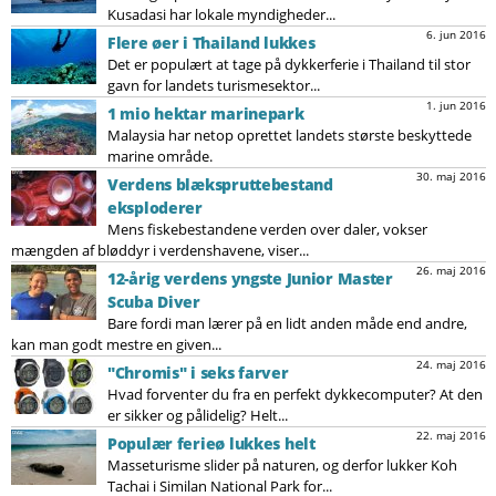
Kusadasi har lokale myndigheder...
6. jun 2016
Flere øer i Thailand lukkes
Det er populært at tage på dykkerferie i Thailand til stor
gavn for landets turismesektor...
1. jun 2016
1 mio hektar marinepark
Malaysia har netop oprettet landets største beskyttede
marine område.
30. maj 2016
Verdens blækspruttebestand
eksploderer
Mens fiskebestandene verden over daler, vokser
mængden af bløddyr i verdenshavene, viser...
26. maj 2016
12-årig verdens yngste Junior Master
Scuba Diver
Bare fordi man lærer på en lidt anden måde end andre,
kan man godt mestre en given...
24. maj 2016
"Chromis" i seks farver
Hvad forventer du fra en perfekt dykkecomputer? At den
er sikker og pålidelig? Helt...
22. maj 2016
Populær ferieø lukkes helt
Masseturisme slider på naturen, og derfor lukker Koh
Tachai i Similan National Park for...