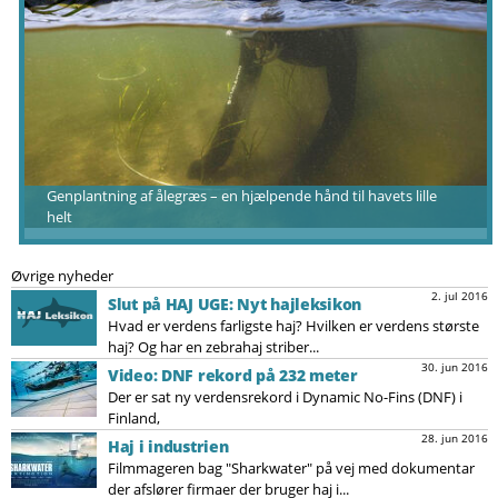
Genplantning af ålegræs – en hjælpende hånd til havets lille
helt
Øvrige nyheder
2. jul 2016
Slut på HAJ UGE: Nyt hajleksikon
Hvad er verdens farligste haj? Hvilken er verdens største
haj? Og har en zebrahaj striber...
30. jun 2016
Video: DNF rekord på 232 meter
Der er sat ny verdensrekord i Dynamic No-Fins (DNF) i
Finland,
28. jun 2016
Haj i industrien
Filmmageren bag "Sharkwater" på vej med dokumentar
der afslører firmaer der bruger haj i...