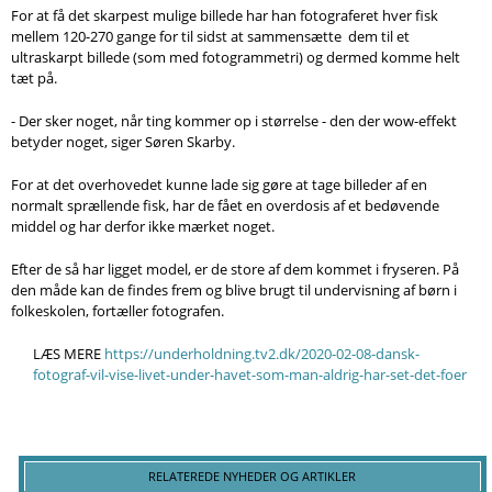
For at få det skarpest mulige billede har han fotograferet hver fisk
mellem 120-270 gange for til sidst at sammensætte dem til et
ultraskarpt billede
(som med fotogrammetri)
og dermed komme helt
tæt på.
- Der sker noget, når ting kommer op i størrelse - den der wow-effekt
betyder noget, siger Søren Skarby.
For at det overhovedet kunne lade sig gøre at tage billeder af en
normalt sprællende fisk, har de fået en overdosis af et bedøvende
middel og har derfor ikke mærket noget.
Efter de så har ligget model, er de store af dem kommet i fryseren. På
den måde kan de findes frem og blive brugt til undervisning af børn i
folkeskolen, fortæller fotografen.
LÆS MERE
https://underholdning.tv2.dk/2020-02-08-dansk-
fotograf-vil-vise-livet-under-havet-som-man-aldrig-har-set-det-foer
RELATEREDE NYHEDER OG ARTIKLER