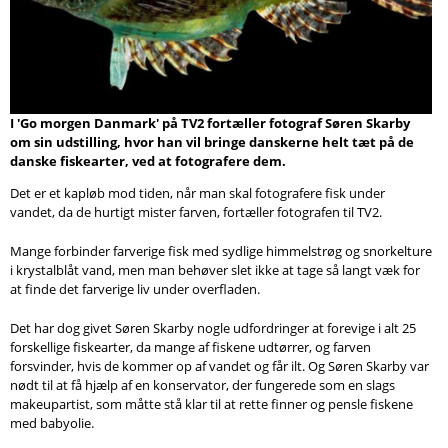
Søg
I 'Go morgen Danmark' på TV2 fortæller fotograf Søren Skarby
om sin udstilling, hvor han vil bringe danskerne helt tæt på de
danske fiskearter, ved at fotografere dem.
Det er et kapløb mod tiden, når man skal fotografere fisk under
vandet, da de hurtigt mister farven, fortæller fotografen til TV2.
Mange forbinder farverige fisk med sydlige himmelstrøg og snorkelture
i krystalblåt vand, men man behøver slet ikke at tage så langt væk for
at finde det farverige liv under overfladen.
Det har dog givet Søren Skarby nogle udfordringer at forevige i alt 25
forskellige fiskearter, da mange af fiskene udtørrer, og farven
forsvinder, hvis de kommer op af vandet og får ilt. Og Søren Skarby var
nødt til at få hjælp af en konservator, der fungerede som en slags
makeupartist, som måtte stå klar til at rette finner og pensle fiskene
med babyolie.