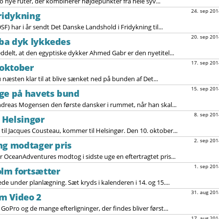
o nye ruter, der kombinerer højdepunkter fra hele syv...
24. sep 201
fridykning
) har i år sendt Det Danske Landshold i Fridykning til...
20. sep 201
ba dyk lykkedes
delt, at den egyptiske dykker Ahmed Gabr er den nyetitel...
17. sep 201
oktober
æsten klar til at blive sænket ned på bunden af Det...
15. sep 201
uge på havets bund
ndreas Mogensen den første dansker i rummet, når han skal...
8. sep 201
 Helsingør
il Jacques Cousteau, kommer til Helsingør. Den 10. oktober...
2. sep 201
ng modtager pris
 OceanAdventures modtog i sidste uge en eftertragtet pris...
1. sep 201
lm fortsætter
e under planlægning. Sæt kryds i kalenderen i 14. og 15....
31. aug 201
m Video 2
oPro og de mange efterligninger, der findes bliver først...
17. aug 201