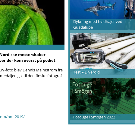
Dykning med hvidhajer ved
Guadalupe
e Nordiske mesterskaber i
ver der kom øverst på podiet.
 UV-foto
blev Dennis Malmström fra
Test – Diveroid
edaljen gik til den finske fotograf
k/nm/nm-2019/
Fotouge i Smögen 2022