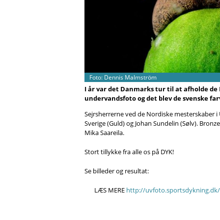
Foto: Dennis Malmström
I år var det Danmarks tur til at afholde d
undervandsfoto og det blev de svenske far
Sejrsherrerne ved de Nordiske mesterskaber i
Sverige (Guld) og Johan Sundelin (Sølv).
Bronzem
Mika Saareila.
Stort tillykke fra alle os på DYK!
Se billeder og resultat:
LÆS MERE
http://uvfoto.sportsdykning.d