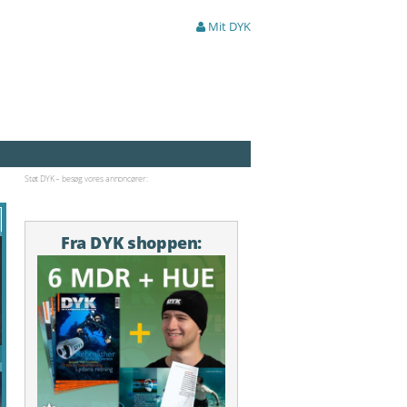
Mit DYK
Støt DYK – besøg vores annoncører:
Fra DYK shoppen: