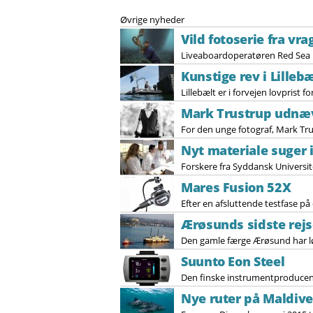
Øvrige nyheder
Vild fotoserie fra vr
Liveaboardoperatøren Red Sea E
Kunstige rev i Lilleb
Lillebælt er i forvejen lovprist 
Mark Trustrup udnæv
For den unge fotograf, Mark Trust
Nyt materiale suger i
Forskere fra Syddansk Universitet
Mares Fusion 52X
Efter en afsluttende testfase p
Ærøsunds sidste rej
Den gamle færge Ærøsund har lør
Suunto Eon Steel
Den finske instrumentproducent 
Nye ruter på Maldiv