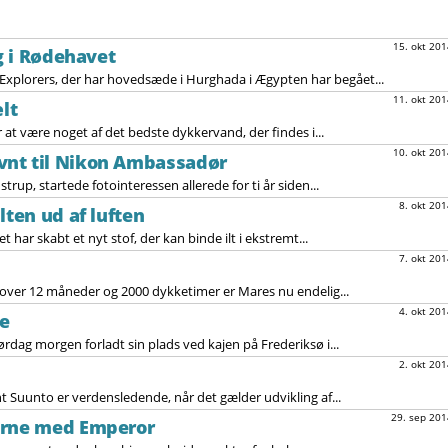
15. okt 201
ag i Rødehavet
xplorers, der har hovedsæde i Hurghada i Ægypten har begået...
11. okt 201
ælt
for at være noget af det bedste dykkervand, der findes i...
10. okt 201
nt til Nikon Ambassadør
rup, startede fotointeressen allerede for ti år siden...
8. okt 201
lten ud af luften
 har skabt et nyt stof, der kan binde ilt i ekstremt...
7. okt 201
å over 12 måneder og 2000 dykketimer er Mares nu endelig...
4. okt 201
se
dag morgen forladt sin plads ved kajen på Frederiksø i...
2. okt 201
Suunto er verdensledende, når det gælder udvikling af...
29. sep 201
erne med Emperor