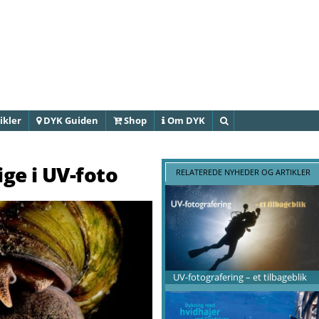
Gå til
hovedindhold
ikler
DYK Guiden
Shop
Om DYK
Søg
ige i UV-foto
RELATEREDE NYHEDER OG ARTIKLER
UV-fotografering – et tilbageblik