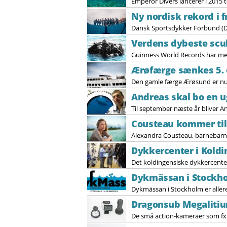
Emperor Divers lancerer i 2015 t
Ny nordisk rekord i 
Dansk Sportsdykker Forbund (DSF
Verdens dybeste scu
Guinness World Records har med
Ærøfærge sænkes 5. 
Den gamle færge Ærøsund er nu n
Andreas skal bo en 
Til september næste år bliver A
Cousteau kommer til
Alexandra Cousteau, barnebarn t
Dykkercenter i Koldi
Det koldingensiske dykkercenter
Dykmässan i Stockho
Dykmässan i Stockholm er allered
Dragonsub Megalitiu
De små action-kameraer som fx G